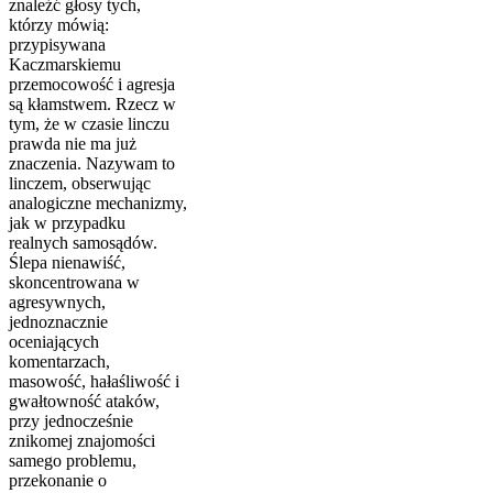
znaleźć głosy tych,
którzy mówią:
przypisywana
Kaczmarskiemu
przemocowość i agresja
są kłamstwem. Rzecz w
tym, że w czasie linczu
prawda nie ma już
znaczenia. Nazywam to
linczem, obserwując
analogiczne mechanizmy,
jak w przypadku
realnych samosądów.
Ślepa nienawiść,
skoncentrowana w
agresywnych,
jednoznacznie
oceniających
komentarzach,
masowość, hałaśliwość i
gwałtowność ataków,
przy jednocześnie
znikomej znajomości
samego problemu,
przekonanie o