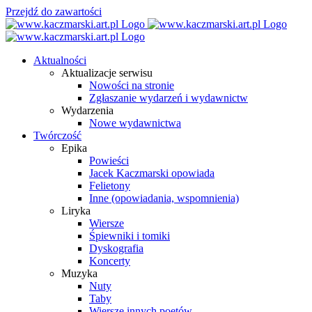
Przejdź do zawartości
Aktualności
Aktualizacje serwisu
Nowości na stronie
Zgłaszanie wydarzeń i wydawnictw
Wydarzenia
Nowe wydawnictwa
Twórczość
Epika
Powieści
Jacek Kaczmarski opowiada
Felietony
Inne (opowiadania, wspomnienia)
Liryka
Wiersze
Śpiewniki i tomiki
Dyskografia
Koncerty
Muzyka
Nuty
Taby
Wiersze innych poetów