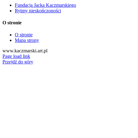
Fundacja Jacka Kaczmarskiego
Rytmy nieskończoności
O stronie
O stronie
Mapa strony
www.kaczmarski.art.pl
Page load link
Przejdź do góry