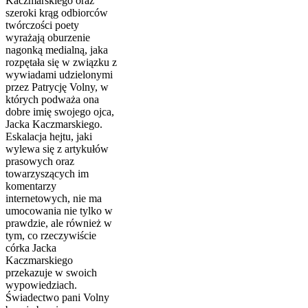
Kaczmarskiego oraz
szeroki krąg odbiorców
twórczości poety
wyrażają oburzenie
nagonką medialną, jaka
rozpętała się w związku z
wywiadami udzielonymi
przez Patrycję Volny, w
których podważa ona
dobre imię swojego ojca,
Jacka Kaczmarskiego.
Eskalacja hejtu, jaki
wylewa się z artykułów
prasowych oraz
towarzyszących im
komentarzy
internetowych, nie ma
umocowania nie tylko w
prawdzie, ale również w
tym, co rzeczywiście
córka Jacka
Kaczmarskiego
przekazuje w swoich
wypowiedziach.
Świadectwo pani Volny