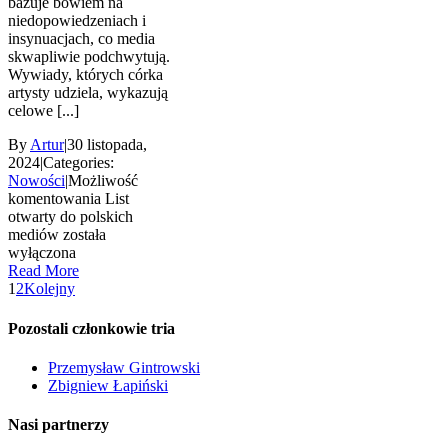
bazuje bowiem na
niedopowiedzeniach i
insynuacjach, co media
skwapliwie podchwytują.
Wywiady, których córka
artysty udziela, wykazują
celowe [...]
By
Artur
|
30 listopada,
2024
|
Categories:
Nowości
|
Możliwość
komentowania
List
otwarty do polskich
mediów
została
wyłączona
Read More
1
2
Kolejny
Pozostali członkowie tria
Przemysław Gintrowski
Zbigniew Łapiński
Nasi partnerzy