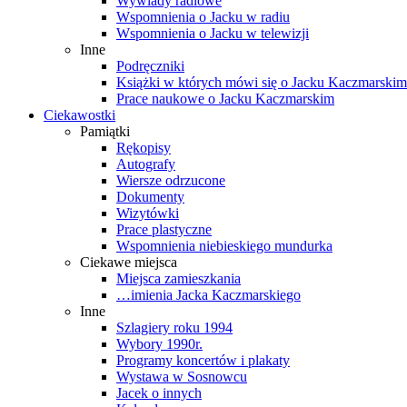
Wywiady radiowe
Wspomnienia o Jacku w radiu
Wspomnienia o Jacku w telewizji
Inne
Podręczniki
Książki w których mówi się o Jacku Kaczmarskim
Prace naukowe o Jacku Kaczmarskim
Ciekawostki
Pamiątki
Rękopisy
Autografy
Wiersze odrzucone
Dokumenty
Wizytówki
Prace plastyczne
Wspomnienia niebieskiego mundurka
Ciekawe miejsca
Miejsca zamieszkania
…imienia Jacka Kaczmarskiego
Inne
Szlagiery roku 1994
Wybory 1990r.
Programy koncertów i plakaty
Wystawa w Sosnowcu
Jacek o innych