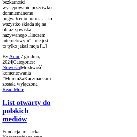
bezkarności,
występowanie przeciwko
domniemanemu
pogwałceniu norm… – to
wszystko składa się na
obraz zjawiska
nazywanego „linczem
internetowym” i nie jest
to tylko jakaś moja [...]
By
Artur
|
7 grudnia,
2024
|
Categories:
Nowości
|
Możliwość
komentowania
#MuremZaKaczmarskim
została wyłączona
Read More
List otwarty do
polskich
mediów
Fundacja im. Jacka