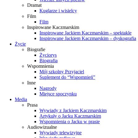
Dramat
Kuglarze i wisielcy
Film
Film
Inspirowane Kaczmarskim
Inspirowane Jackiem Kaczmarskim – spektakle
Inspirowane Jackiem Kaczmarskim – dyskografia
Życie
Biografie
Życiorys
Biografia
Wspomnienia
Mój szkolny Przyjaciel
Suplement do “Wspomnień”
Inne
Nagrody
Miejsce spoczynku
Media
Prasa
Wywiady z Jackiem Kaczmarskim
Artykuły o Jacku Kaczmarskim
Wspomnienia o Jacku w prasie
Audiowizualne
Wywiady telewizyjne