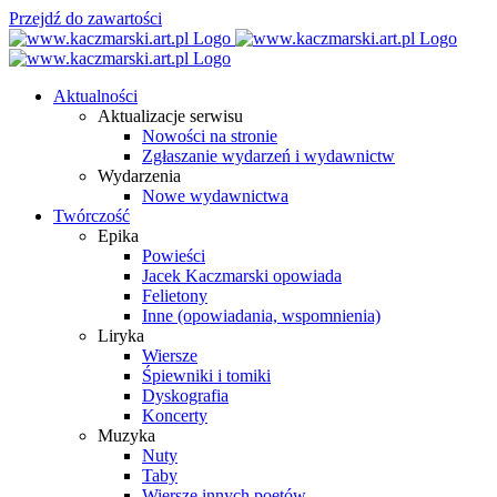
Przejdź do zawartości
Aktualności
Aktualizacje serwisu
Nowości na stronie
Zgłaszanie wydarzeń i wydawnictw
Wydarzenia
Nowe wydawnictwa
Twórczość
Epika
Powieści
Jacek Kaczmarski opowiada
Felietony
Inne (opowiadania, wspomnienia)
Liryka
Wiersze
Śpiewniki i tomiki
Dyskografia
Koncerty
Muzyka
Nuty
Taby
Wiersze innych poetów