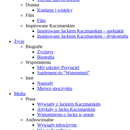
Dramat
Kuglarze i wisielcy
Film
Film
Inspirowane Kaczmarskim
Inspirowane Jackiem Kaczmarskim – spektakle
Inspirowane Jackiem Kaczmarskim – dyskografia
Życie
Biografie
Życiorys
Biografia
Wspomnienia
Mój szkolny Przyjaciel
Suplement do “Wspomnień”
Inne
Nagrody
Miejsce spoczynku
Media
Prasa
Wywiady z Jackiem Kaczmarskim
Artykuły o Jacku Kaczmarskim
Wspomnienia o Jacku w prasie
Audiowizualne
Wywiady telewizyjne