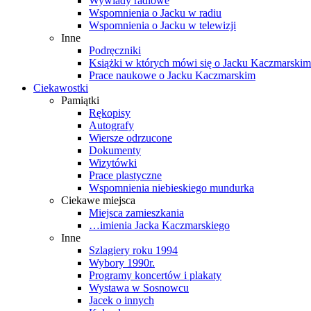
Wywiady radiowe
Wspomnienia o Jacku w radiu
Wspomnienia o Jacku w telewizji
Inne
Podręczniki
Książki w których mówi się o Jacku Kaczmarskim
Prace naukowe o Jacku Kaczmarskim
Ciekawostki
Pamiątki
Rękopisy
Autografy
Wiersze odrzucone
Dokumenty
Wizytówki
Prace plastyczne
Wspomnienia niebieskiego mundurka
Ciekawe miejsca
Miejsca zamieszkania
…imienia Jacka Kaczmarskiego
Inne
Szlagiery roku 1994
Wybory 1990r.
Programy koncertów i plakaty
Wystawa w Sosnowcu
Jacek o innych