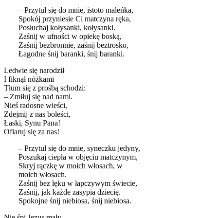
– Przytul się do mnie, istoto maleńka,
Spokój przyniesie Ci matczyna ręka,
Posłuchaj kołysanki, kołysanki.
Zaśnij w ufności w opiekę boską,
Zaśnij bezbronnie, zaśnij beztrosko,
Łagodne śnij baranki, śnij baranki.
Ledwie się narodził
I fiknął nóżkami
Tłum się z prośbą schodzi:
– Zmiłuj się nad nami.
Nieś radosne wieści,
Zdejmij z nas boleści,
Łaski, Synu Pana!
Ofiaruj się za nas!
– Przytul się do mnie, syneczku jedyny,
Poszukaj ciepła w objęciu matczynym,
Skryj rączkę w moich włosach, w
moich włosach.
Zaśnij bez lęku w łapczywym świecie,
Zaśnij, jak każde zasypia dziecię.
Spokojne śnij niebiosa, śnij niebiosa.
Nie śpi Jezus mały,