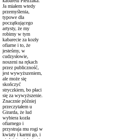
kabaretu Pietrzaka.
Ja miałem wtedy
przemyślenia,
typowe dla
początkującego
artysty, że my
robimy w tym
kabarecie za kozły
ofiarne i to, że
jesteśmy, w
cudzysłowie,
noszeni na rękach
przez publiczność,
jest wywyższeniem,
ale może się
skończyć
stryczkiem, bo płaci
się za wywyższenie.
Znacznie później
przeczytałem u
Girarda, że lud
wybiera kozła
ofiarnego i
przystraja mu rogi w
kwiaty i karmi go, i