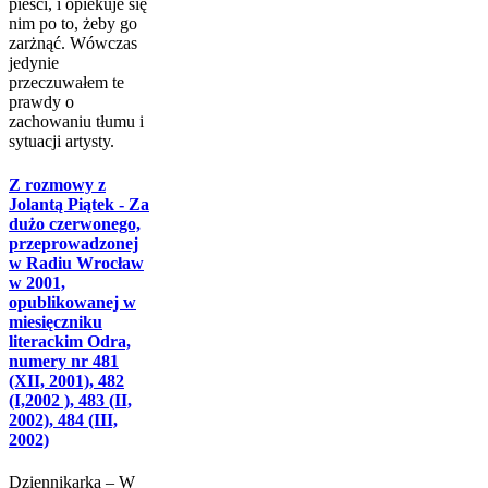
pieści, i opiekuje się
nim po to, żeby go
zarżnąć. Wówczas
jedynie
przeczuwałem te
prawdy o
zachowaniu tłumu i
sytuacji artysty.
Z rozmowy z
Jolantą Piątek - Za
dużo czerwonego,
przeprowadzonej
w Radiu Wrocław
w 2001,
opublikowanej w
miesięczniku
literackim Odra,
numery nr 481
(XII, 2001), 482
(I,2002 ), 483 (II,
2002), 484 (III,
2002)
Dziennikarka – W