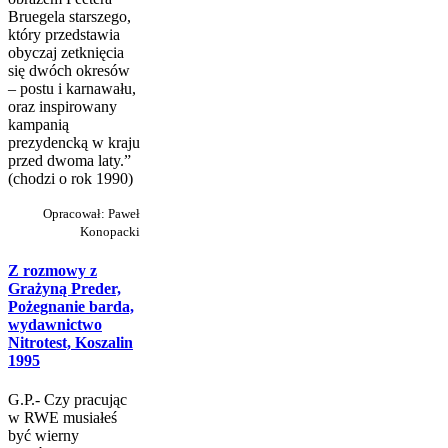
Bruegela starszego,
który przedstawia
obyczaj zetknięcia
się dwóch okresów
– postu i karnawału,
oraz inspirowany
kampanią
prezydencką w kraju
przed dwoma laty.”
(chodzi o rok 1990)
Opracował: Paweł
Konopacki
Z rozmowy z
Grażyną Preder,
Pożegnanie barda,
wydawnictwo
Nitrotest, Koszalin
1995
G.P.- Czy pracując
w RWE musiałeś
być wierny