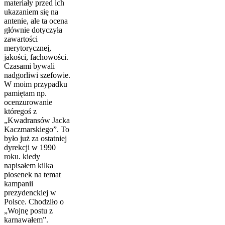
materiały przed ich
ukazaniem się na
antenie, ale ta ocena
głównie dotyczyła
zawartości
merytorycznej,
jakości, fachowości.
Czasami bywali
nadgorliwi szefowie.
W moim przypadku
pamiętam np.
ocenzurowanie
któregoś z
„Kwadransów Jacka
Kaczmarskiego”. To
było już za ostatniej
dyrekcji w 1990
roku. kiedy
napisałem kilka
piosenek na temat
kampanii
prezydenckiej w
Polsce. Chodziło o
„Wojnę postu z
karnawałem”.