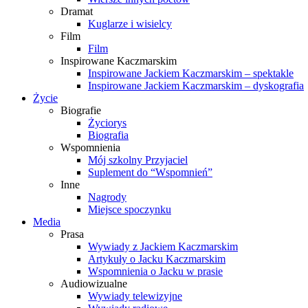
Dramat
Kuglarze i wisielcy
Film
Film
Inspirowane Kaczmarskim
Inspirowane Jackiem Kaczmarskim – spektakle
Inspirowane Jackiem Kaczmarskim – dyskografia
Życie
Biografie
Życiorys
Biografia
Wspomnienia
Mój szkolny Przyjaciel
Suplement do “Wspomnień”
Inne
Nagrody
Miejsce spoczynku
Media
Prasa
Wywiady z Jackiem Kaczmarskim
Artykuły o Jacku Kaczmarskim
Wspomnienia o Jacku w prasie
Audiowizualne
Wywiady telewizyjne