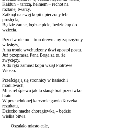
Kałdun – tarczą, hełmem – rechot na
rozlanej twarzy.
Zatknął na swej kopii upieczony łeb
prosięcia,
Będzie żarcie, będzie picie, będzie łup do
wzięcia.
Przeciw niemu – tron drewniany zaprzężony
w księży,
A na tronie wychudzony tkwi apostoł postu.
Już przeprasza Pana Boga za to, że
zwycięży,
A do ręki zamiast kopii wziął Piotrowe
Wiosło.
Prześcigają się stronnicy w hasłach i
modlitwach,
Minstrel śpiewa jak to stanął brat przeciwko
bratu.
W przepełnionej karczmie gawiedź czeka
rezultatu,
Dziecko macha chorągiewką – będzie
wielka bitwa.
Oszalało miasto całe,