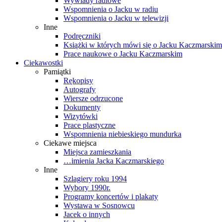
Wywiady radiowe
Wspomnienia o Jacku w radiu
Wspomnienia o Jacku w telewizji
Inne
Podręczniki
Książki w których mówi się o Jacku Kaczmarskim
Prace naukowe o Jacku Kaczmarskim
Ciekawostki
Pamiątki
Rękopisy
Autografy
Wiersze odrzucone
Dokumenty
Wizytówki
Prace plastyczne
Wspomnienia niebieskiego mundurka
Ciekawe miejsca
Miejsca zamieszkania
…imienia Jacka Kaczmarskiego
Inne
Szlagiery roku 1994
Wybory 1990r.
Programy koncertów i plakaty
Wystawa w Sosnowcu
Jacek o innych