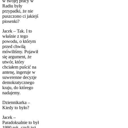
w twojej pracy w
Radiu były
przypadki, że nie
puszczono ci jakiejś
piosenki?
Jacek – Tak. I to
właśnie z tego
powodu, o którym
przed chwilą
mówiliśmy. Pojawił
się argument, że
utwór, który
chciałem puścić na
antenę, ingeruje w
suwerenne decyzje
demokratycznego
kraju, do którego
nadajemy.
Dziennikarka –
Kiedy to było?
Jacek –
Paradoksalnie to był
1990 rok, czyli już