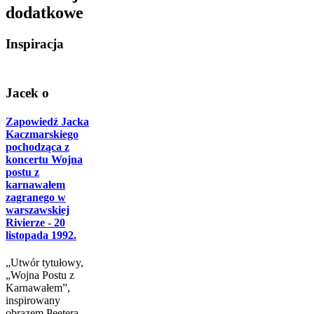
dodatkowe
Inspiracja
Jacek o
Zapowiedź Jacka
Kaczmarskiego
pochodząca z
koncertu Wojna
postu z
karnawałem
zagranego w
warszawskiej
Rivierze - 20
listopada 1992.
„Utwór tytułowy,
„Wojna Postu z
Karnawałem”,
inspirowany
obrazem Peetera