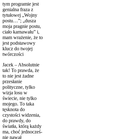
tym programie jest
genialna fraza z
tytułowej „Wojny
postu…”; „dusza
moja pragnie postu,
ciało karnawału” i,
mam wra­żenie, że to
jest podstawowy
klucz do twojej
twórczości
Jacek – Absolutnie
tak! To prawda, że
to nie jest żadne
przesłanie
polityczne, tylko
wizja losu w
świecie, nie tylko
mojego. To taka
tęsknota do
czystości widzenia,
do prawdy, do
światła, którą każdy
ma, choć jednocześ­
nie nawał