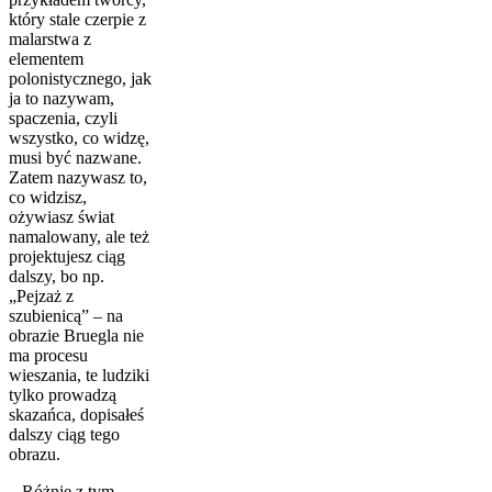
który stale czerpie z
malarstwa z
elementem
polonistycznego, jak
ja to nazywam,
spaczenia, czyli
wszystko, co widzę,
musi być nazwane.
Zatem nazywasz to,
co widzisz,
ożywiasz świat
namalowany, ale też
projektujesz ciąg
dalszy, bo np.
„Pejzaż z
szubienicą” – na
obrazie Bruegla nie
ma procesu
wieszania, te ludziki
tylko prowadzą
skazańca, dopisałeś
dalszy ciąg tego
obrazu.
– Różnie z tym