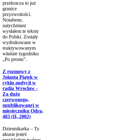
przekracza to już
granice
przyzwoitości.
Notabene,
natychmiast
wysłałem te teksty
do Polski. Zostały
wydrukowane w
reaktywowanym
właśnie tygodniku
„Po prostu”.
Z rozmowy z
Jolantą Piątek w
cyklu audycji w
radiu Wrocław -
Za dużo
czerwonego,
opublikowanej w
miesięczniku Odra,
483 (II, 2002)
Dziennikarka – Ty
akurat jesteś
przykładem twórcy,