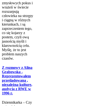
zmysłowych pokus i
wrażeń w świecie
rozszarpują
człowieka na strzępy
i ciągną w różnych
kierunkach, i są
zaprze­czeniem tego,
co się kojarzy z
postem, czyli ową
jasnością myśli i
klarownością celu.
Myślę, że to jest
problem naszych
czasów.
Z rozmowy z Aliną
Grabowską -
Reprezentowałem
prześladowaną ,
niezależną kulturę,
audycja z RWE w
1996 r.
Dziennikarka – Czy