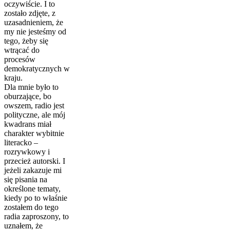
oczywiście. I to
zostało zdjęte, z
uzasadnieniem, że
my nie jesteśmy od
tego, żeby się
wtrącać do
procesów
demokratycznych w
kraju.
Dla mnie było to
oburzające, bo
owszem, radio jest
polityczne, ale mój
kwadrans miał
charakter wybitnie
literacko –
rozrywkowy i
przecież autorski. I
jeżeli zakazuje mi
się pisania na
określone tematy,
kiedy po to właśnie
zostałem do tego
radia zaproszony, to
uznałem, że