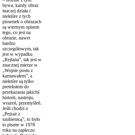
bywa, każdy obraz
inaczej działa i
niektóre z tych
piosenek o obrazach
są wiernym opisem
tego, co jest na
obrazie, nawet
bardzo
szczegółowym, tak
jest w wypadku
„Rejtana”, tak jest w
znacznej mierze w
„Wojnie postu z
karnawałem”, a
niektóre są tylko
pretekstem do
przekazania jakichś
historii, nastroju,
wrażeń, przemyśleń.
Jeśli chodzi o
„Pejzaż z
szubienicą”, to było
to pisane w 1978
roku na zapleczu