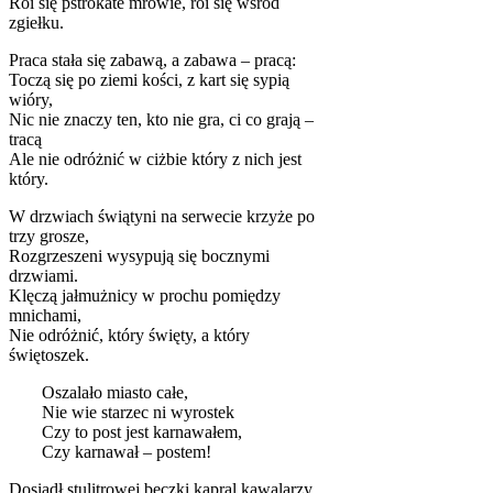
Roi się pstrokate mrowie, roi się wśród
zgiełku.
Praca stała się zabawą, a zabawa – pracą:
Toczą się po ziemi kości, z kart się sypią
wióry,
Nic nie znaczy ten, kto nie gra, ci co grają –
tracą
Ale nie odróżnić w ciżbie który z nich jest
który.
W drzwiach świątyni na serwecie krzyże po
trzy grosze,
Rozgrzeszeni wysypują się bocznymi
drzwiami.
Klęczą jałmużnicy w prochu pomiędzy
mnichami,
Nie odróżnić, który święty, a który
świętoszek.
Oszalało miasto całe,
Nie wie starzec ni wyrostek
Czy to post jest karnawałem,
Czy karnawał – postem!
Dosiadł stulitrowej beczki kapral kawalarzy