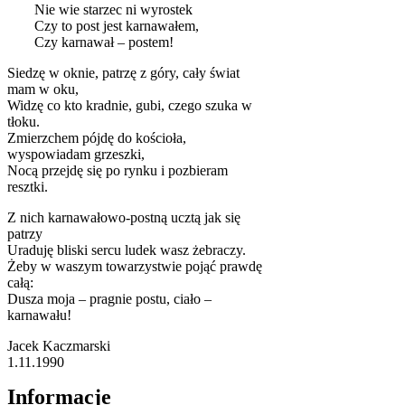
Nie wie starzec ni wyrostek
Czy to post jest karnawałem,
Czy karnawał – postem!
Siedzę w oknie, patrzę z góry, cały świat
mam w oku,
Widzę co kto kradnie, gubi, czego szuka w
tłoku.
Zmierzchem pójdę do kościoła,
wyspowiadam grzeszki,
Nocą przejdę się po rynku i pozbieram
resztki.
Z nich karnawałowo-postną ucztą jak się
patrzy
Uraduję bliski sercu ludek wasz żebraczy.
Żeby w waszym towarzystwie pojąć prawdę
całą:
Dusza moja – pragnie postu, ciało –
karnawału!
Jacek Kaczmarski
1.11.1990
Informacje