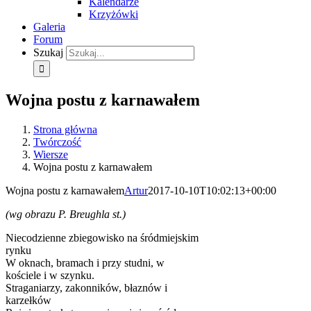
Kalendarze
Krzyżówki
Galeria
Forum
Szukaj
Wojna postu z karnawałem
Strona główna
Twórczość
Wiersze
Wojna postu z karnawałem
Wojna postu z karnawałem
Artur
2017-10-10T10:02:13+00:00
(wg obrazu P. Breughla st.)
Niecodzienne zbiegowisko na śródmiejskim
rynku
W oknach, bramach i przy studni, w
kościele i w szynku.
Straganiarzy, zakonników, błaznów i
karzełków