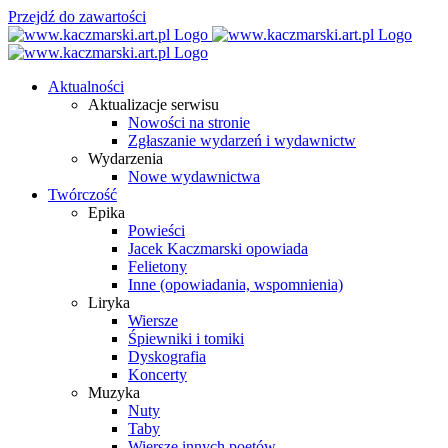
Przejdź do zawartości
Aktualności
Aktualizacje serwisu
Nowości na stronie
Zgłaszanie wydarzeń i wydawnictw
Wydarzenia
Nowe wydawnictwa
Twórczość
Epika
Powieści
Jacek Kaczmarski opowiada
Felietony
Inne (opowiadania, wspomnienia)
Liryka
Wiersze
Śpiewniki i tomiki
Dyskografia
Koncerty
Muzyka
Nuty
Taby
Wiersze innych poetów