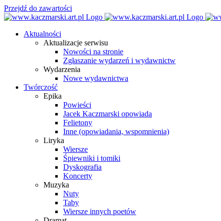
Przejdź do zawartości
Aktualności
Aktualizacje serwisu
Nowości na stronie
Zgłaszanie wydarzeń i wydawnictw
Wydarzenia
Nowe wydawnictwa
Twórczość
Epika
Powieści
Jacek Kaczmarski opowiada
Felietony
Inne (opowiadania, wspomnienia)
Liryka
Wiersze
Śpiewniki i tomiki
Dyskografia
Koncerty
Muzyka
Nuty
Taby
Wiersze innych poetów
Dramat