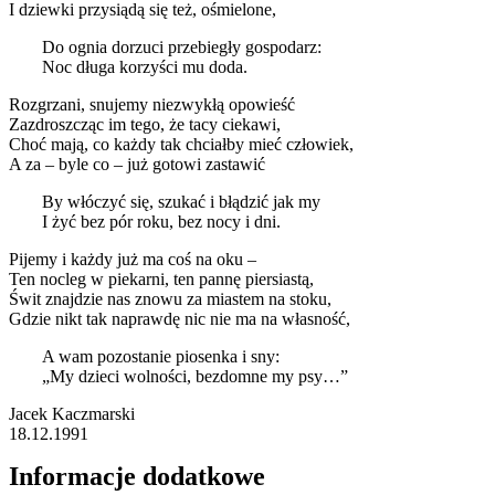
I dziewki przysiądą się też, ośmielone,
Do ognia dorzuci przebiegły gospodarz:
Noc długa korzyści mu doda.
Rozgrzani, snujemy niezwykłą opowieść
Zazdroszcząc im tego, że tacy ciekawi,
Choć mają, co każdy tak chciałby mieć człowiek,
A za – byle co – już gotowi zastawić
By włóczyć się, szukać i błądzić jak my
I żyć bez pór roku, bez nocy i dni.
Pijemy i każdy już ma coś na oku –
Ten nocleg w piekarni, ten pannę piersiastą,
Świt znajdzie nas znowu za miastem na stoku,
Gdzie nikt tak naprawdę nic nie ma na własność,
A wam pozostanie piosenka i sny:
„My dzieci wolności, bezdomne my psy…”
Jacek Kaczmarski
18.12.1991
Informacje dodatkowe