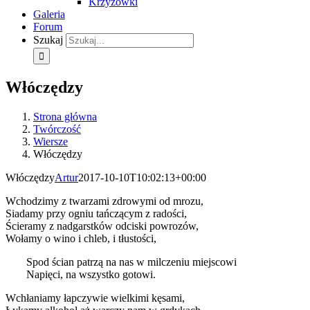
Krzyżówki
Galeria
Forum
Szukaj
Włóczędzy
Strona główna
Twórczość
Wiersze
Włóczędzy
Włóczędzy
Artur
2017-10-10T10:02:13+00:00
Wchodzimy z twarzami zdrowymi od mrozu,
Siadamy przy ogniu tańczącym z radości,
Ścieramy z nadgarstków odciski powrozów,
Wołamy o wino i chleb, i tłustości,
Spod ścian patrzą na nas w milczeniu miejscowi
Napięci, na wszystko gotowi.
Wchłaniamy łapczywie wielkimi kęsami,