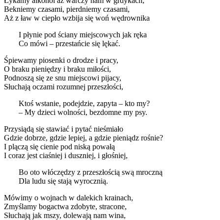
Łykamy alkohol aż warczy nam w grdykach,
Bekniemy czasami, pierdniemy czasami,
Aż z ław w ciepło wzbija się woń wędrownika
I płynie pod ściany miejscowych jak ręka
Co mówi – przestańcie się lękać.
Śpiewamy piosenki o drodze i pracy,
O braku pieniędzy i braku miłości,
Podnoszą się ze snu miejscowi pijacy,
Słuchają oczami rozumnej przeszłości,
Ktoś wstanie, podejdzie, zapyta – kto my?
– My dzieci wolności, bezdomne my psy.
Przysiądą się stawiać i pytać nieśmiało
Gdzie dobrze, gdzie lepiej, a gdzie pieniądz rośnie?
I plączą się cienie pod niską powałą
I coraz jest ciaśniej i duszniej, i głośniej,
Bo oto włóczędzy z przeszłością swą mroczną
Dla ludu się stają wyrocznią.
Mówimy o wojnach w dalekich krainach,
Zmyślamy bogactwa zdobyte, stracone,
Słuchają jak mszy, dolewają nam wina,