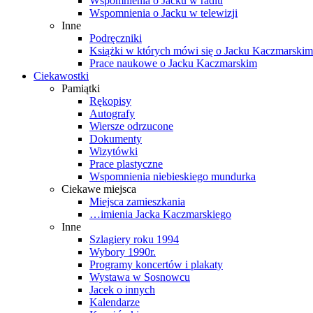
Wspomnienia o Jacku w radiu
Wspomnienia o Jacku w telewizji
Inne
Podręczniki
Książki w których mówi się o Jacku Kaczmarskim
Prace naukowe o Jacku Kaczmarskim
Ciekawostki
Pamiątki
Rękopisy
Autografy
Wiersze odrzucone
Dokumenty
Wizytówki
Prace plastyczne
Wspomnienia niebieskiego mundurka
Ciekawe miejsca
Miejsca zamieszkania
…imienia Jacka Kaczmarskiego
Inne
Szlagiery roku 1994
Wybory 1990r.
Programy koncertów i plakaty
Wystawa w Sosnowcu
Jacek o innych
Kalendarze