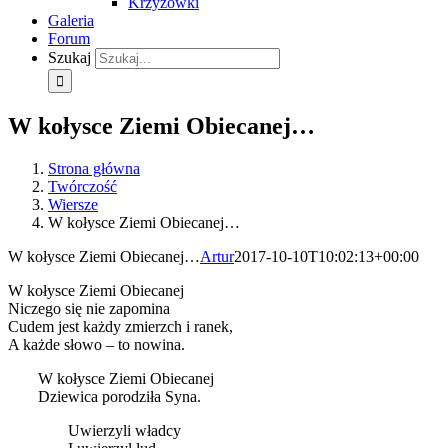
Krzyżówki
Galeria
Forum
Szukaj
W kołysce Ziemi Obiecanej…
Strona główna
Twórczość
Wiersze
W kołysce Ziemi Obiecanej…
W kołysce Ziemi Obiecanej…
Artur
2017-10-10T10:02:13+00:00
W kołysce Ziemi Obiecanej
Niczego się nie zapomina
Cudem jest każdy zmierzch i ranek,
A każde słowo – to nowina.
W kołysce Ziemi Obiecanej
Dziewica porodziła Syna.
Uwierzyli władcy