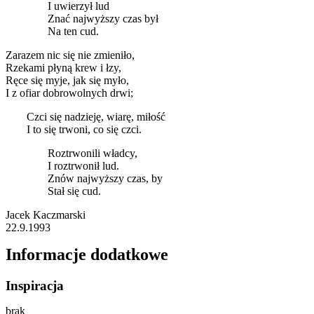
I uwierzył lud
Znać najwyższy czas był
Na ten cud.
Zarazem nic się nie zmieniło,
Rzekami płyną krew i łzy,
Ręce się myje, jak się myło,
I z ofiar dobrowolnych drwi;
Czci się nadzieję, wiarę, miłość
I to się trwoni, co się czci.
Roztrwonili władcy,
I roztrwonił lud.
Znów najwyższy czas, by
Stał się cud.
Jacek Kaczmarski
22.9.1993
Informacje dodatkowe
Inspiracja
brak