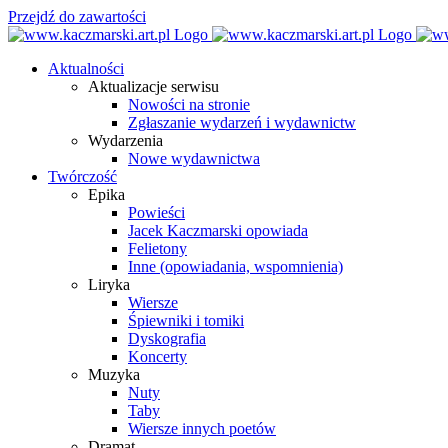
Przejdź do zawartości
Aktualności
Aktualizacje serwisu
Nowości na stronie
Zgłaszanie wydarzeń i wydawnictw
Wydarzenia
Nowe wydawnictwa
Twórczość
Epika
Powieści
Jacek Kaczmarski opowiada
Felietony
Inne (opowiadania, wspomnienia)
Liryka
Wiersze
Śpiewniki i tomiki
Dyskografia
Koncerty
Muzyka
Nuty
Taby
Wiersze innych poetów
Dramat