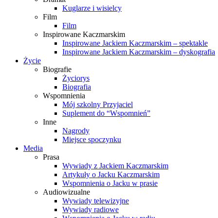
Kuglarze i wisielcy
Film
Film
Inspirowane Kaczmarskim
Inspirowane Jackiem Kaczmarskim – spektakle
Inspirowane Jackiem Kaczmarskim – dyskografia
Życie
Biografie
Życiorys
Biografia
Wspomnienia
Mój szkolny Przyjaciel
Suplement do “Wspomnień”
Inne
Nagrody
Miejsce spoczynku
Media
Prasa
Wywiady z Jackiem Kaczmarskim
Artykuły o Jacku Kaczmarskim
Wspomnienia o Jacku w prasie
Audiowizualne
Wywiady telewizyjne
Wywiady radiowe