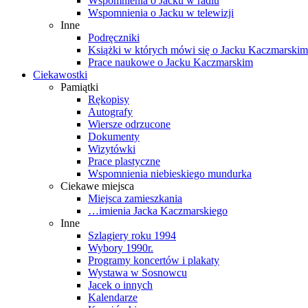
Wspomnienia o Jacku w radiu
Wspomnienia o Jacku w telewizji
Inne
Podręczniki
Książki w których mówi się o Jacku Kaczmarskim
Prace naukowe o Jacku Kaczmarskim
Ciekawostki
Pamiątki
Rękopisy
Autografy
Wiersze odrzucone
Dokumenty
Wizytówki
Prace plastyczne
Wspomnienia niebieskiego mundurka
Ciekawe miejsca
Miejsca zamieszkania
…imienia Jacka Kaczmarskiego
Inne
Szlagiery roku 1994
Wybory 1990r.
Programy koncertów i plakaty
Wystawa w Sosnowcu
Jacek o innych
Kalendarze