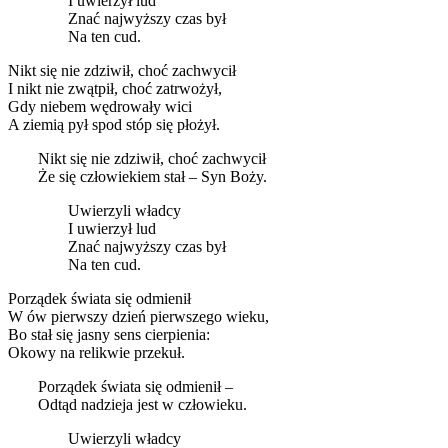
I uwierzył lud
Znać najwyższy czas był
Na ten cud.
Nikt się nie zdziwił, choć zachwycił
I nikt nie zwątpił, choć zatrwożył,
Gdy niebem wędrowały wici
A ziemią pył spod stóp się płożył.
Nikt się nie zdziwił, choć zachwycił
Że się człowiekiem stał – Syn Boży.
Uwierzyli władcy
I uwierzył lud
Znać najwyższy czas był
Na ten cud.
Porządek świata się odmienił
W ów pierwszy dzień pierwszego wieku,
Bo stał się jasny sens cierpienia:
Okowy na relikwie przekuł.
Porządek świata się odmienił –
Odtąd nadzieja jest w człowieku.
Uwierzyli władcy