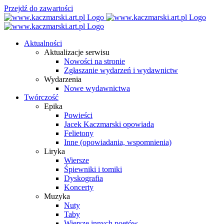
Przejdź do zawartości
Aktualności
Aktualizacje serwisu
Nowości na stronie
Zgłaszanie wydarzeń i wydawnictw
Wydarzenia
Nowe wydawnictwa
Twórczość
Epika
Powieści
Jacek Kaczmarski opowiada
Felietony
Inne (opowiadania, wspomnienia)
Liryka
Wiersze
Śpiewniki i tomiki
Dyskografia
Koncerty
Muzyka
Nuty
Taby
Wiersze innych poetów