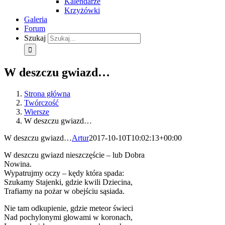
Kalendarze
Krzyżówki
Galeria
Forum
Szukaj
W deszczu gwiazd…
Strona główna
Twórczość
Wiersze
W deszczu gwiazd…
W deszczu gwiazd…
Artur
2017-10-10T10:02:13+00:00
W deszczu gwiazd nieszczęście – lub Dobra
Nowina.
Wypatrujmy oczy – kędy która spada:
Szukamy Stajenki, gdzie kwili Dziecina,
Trafiamy na pożar w obejściu sąsiada.
Nie tam odkupienie, gdzie meteor świeci
Nad pochylonymi głowami w koronach,