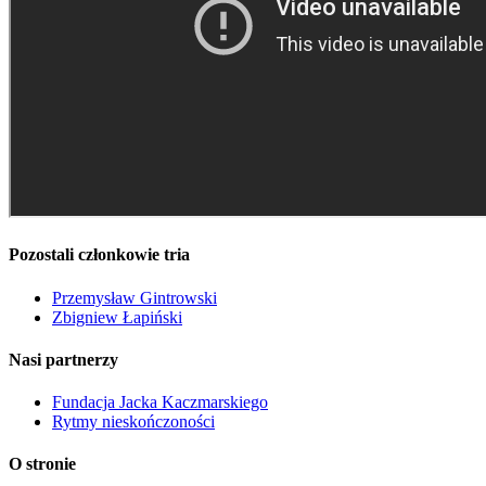
Pozostali członkowie tria
Przemysław Gintrowski
Zbigniew Łapiński
Nasi partnerzy
Fundacja Jacka Kaczmarskiego
Rytmy nieskończoności
O stronie