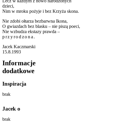
Lecz w każdym z nowo narodzonych
dzieci,
Nim w mroku pożyje i bez Krzyża skona.
Nie zdobi ołtarza bezbarwna Ikona,
O gwiazdach bez blasku – nie piszą poeci,
Nie wzbudza ekstazy prawda –
przyrodzona
.
Jacek Kaczmarski
15.8.1993
Informacje
dodatkowe
Inspiracja
brak
Jacek o
brak