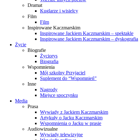
Dramat
Kuglarze i wisielcy
Film
Film
Inspirowane Kaczmarskim
Inspirowane Jackiem Kaczmarskim – spektakle
Inspirowane Jackiem Kaczmarskim – dyskografia
Życie
Biografie
Życiorys
Biografia
Wspomnienia
Mój szkolny Przyjaciel
Suplement do “Wspomnień”
Inne
Nagrody
Miejsce spoczynku
Media
Prasa
Wywiady z Jackiem Kaczmarskim
Artykuły o Jacku Kaczmarskim
Wspomnienia o Jacku w prasie
Audiowizualne
Wywiady telewizyjne