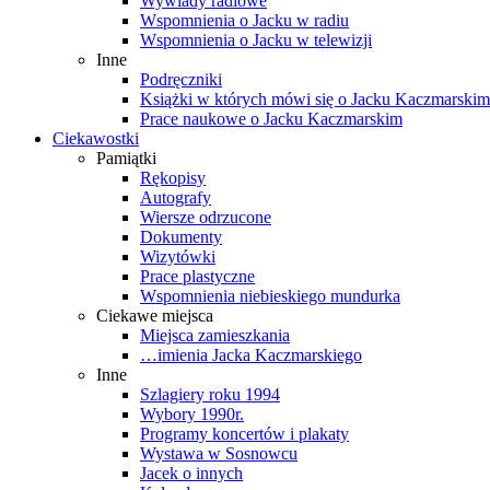
Wywiady radiowe
Wspomnienia o Jacku w radiu
Wspomnienia o Jacku w telewizji
Inne
Podręczniki
Książki w których mówi się o Jacku Kaczmarskim
Prace naukowe o Jacku Kaczmarskim
Ciekawostki
Pamiątki
Rękopisy
Autografy
Wiersze odrzucone
Dokumenty
Wizytówki
Prace plastyczne
Wspomnienia niebieskiego mundurka
Ciekawe miejsca
Miejsca zamieszkania
…imienia Jacka Kaczmarskiego
Inne
Szlagiery roku 1994
Wybory 1990r.
Programy koncertów i plakaty
Wystawa w Sosnowcu
Jacek o innych