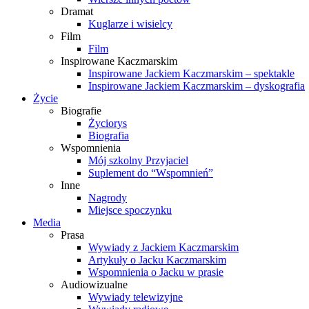
Dramat
Kuglarze i wisielcy
Film
Film
Inspirowane Kaczmarskim
Inspirowane Jackiem Kaczmarskim – spektakle
Inspirowane Jackiem Kaczmarskim – dyskografia
Życie
Biografie
Życiorys
Biografia
Wspomnienia
Mój szkolny Przyjaciel
Suplement do “Wspomnień”
Inne
Nagrody
Miejsce spoczynku
Media
Prasa
Wywiady z Jackiem Kaczmarskim
Artykuły o Jacku Kaczmarskim
Wspomnienia o Jacku w prasie
Audiowizualne
Wywiady telewizyjne