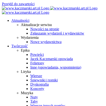
Przejdź do zawartości
Aktualności
Aktualizacje serwisu
Nowości na stronie
Zgłaszanie wydarzeń i wydawnictw
Wydarzenia
Nowe wydawnictwa
Twórczość
Epika
Powieści
Jacek Kaczmarski opowiada
Felietony
Inne (opowiadania, wspomnienia)
Liryka
Wiersze
Śpiewniki i tomiki
Dyskografia
Koncerty
Muzyka
Nuty
Taby
Wiersze innych poetów