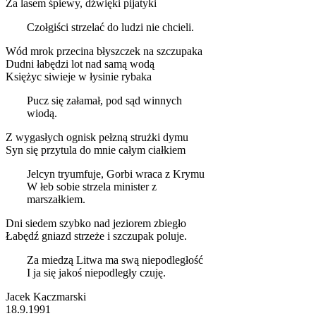
Za lasem śpiewy, dźwięki pijatyki
Czołgiści strzelać do ludzi nie chcieli.
Wód mrok przecina błyszczek na szczupaka
Dudni łabędzi lot nad samą wodą
Księżyc siwieje w łysinie rybaka
Pucz się załamał, pod sąd winnych
wiodą.
Z wygasłych ognisk pełzną strużki dymu
Syn się przytula do mnie całym ciałkiem
Jelcyn tryumfuje, Gorbi wraca z Krymu
W łeb sobie strzela minister z
marszałkiem.
Dni siedem szybko nad jeziorem zbiegło
Łabędź gniazd strzeże i szczupak poluje.
Za miedzą Litwa ma swą niepodległość
I ja się jakoś niepodległy czuję.
Jacek Kaczmarski
18.9.1991