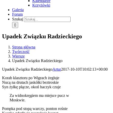
Kalendarze
Krzyżówki
Galeria
Forum
Szukaj
Upadek Związku Radzieckiego
Strona główna
Twórczość
Wiersze
Upadek Związku Radzieckiego
Upadek Związku Radzieckiego
Artur
2017-10-10T10:02:13+00:00
Korab klasztoru po Wigrach żegluje
Nucą na drutach jaskółki beztroskie
Syn żyłkę plącze, okoń haczyk czuje
Za widnokręgiem ma miejsce pucz w
Moskwie.
Pompka pod stopą warczy, ponton rośnie