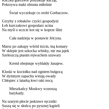
Kaczka gderliwie poszukuje kacząt,
Pokrzywa maki obrasta miłośnie
Świat wyczekuje co zrobi Gorbaczow.
Grzyby z robaków czyści gospodyni
Łeb kurczakowi gospodarz ucina
Na myśl o uczcie kot się w koprze ślini
Cała nadzieja w postawie Jelcyna.
Marsz po zakupy wśród trzcin, tną komary
W sklepie jest szkocka whisky, nie ma jajek
Szeleszczą ptasim rejwachem szuwary
Kreml obejmuje wyblakły Janajew.
Kluski w kociołku nad ogniem bulgocą
W dymnym zapachu wirują owady
Chłopiec z latarką łowi raki nocą
Mieszkańcy Moskwy wznoszą
barykady.
Na szarym płocie jaskrawe ręczniki
Suszą się w słońcu po pysznej kąpieli