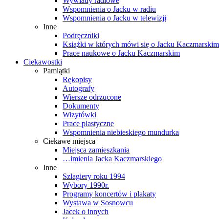
Wywiady radiowe
Wspomnienia o Jacku w radiu
Wspomnienia o Jacku w telewizji
Inne
Podręczniki
Książki w których mówi się o Jacku Kaczmarskim
Prace naukowe o Jacku Kaczmarskim
Ciekawostki
Pamiątki
Rękopisy
Autografy
Wiersze odrzucone
Dokumenty
Wizytówki
Prace plastyczne
Wspomnienia niebieskiego mundurka
Ciekawe miejsca
Miejsca zamieszkania
…imienia Jacka Kaczmarskiego
Inne
Szlagiery roku 1994
Wybory 1990r.
Programy koncertów i plakaty
Wystawa w Sosnowcu
Jacek o innych