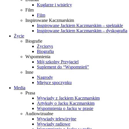
Kuglarze i wisielcy
Film
Film
Inspirowane Kaczmarskim
Inspirowane Jackiem Kaczmarskim – spektakle
Inspirowane Jackiem Kaczmarskim – dyskografia
Życie
Biografie
Życiorys
Biografia
Wspomnienia
Mój szkolny Przyjaciel
Suplement do “Wspomnień”
Inne
Nagrody
Miejsce spoczynku
Media
Prasa
Wywiady z Jackiem Kaczmarskim
Artykuły o Jacku Kaczmarskim
Wspomnienia o Jacku w prasie
Audiowizualne
Wywiady telewizyjne
Wywiady radiowe