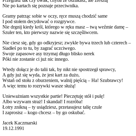
Przegrasz tak czy owak, chyba że oszukasz, ale zresztą
Nie po kartach się poznaje przeciwnika.
Gramy patrząc sobie w oczy, ręce muszą chodzić same
I pod stołem decydować o rozgrywce.
Nie drgnij kiedy król, którego w ręku masz – twą weźmie damę –
Szuler ten, kto pierwszy nazwie się szczęśliwcem.
Nie ciesz się, gdy go odkryjesz; zwykle bywa trzech lub czterech –
Siadłeś po to tu, by zagrać uczciwego.
Swoje zapasowe asy trzymaj długo blisko nerek
Póki nie zostanie ci już nic innego.
Wtedy dołącz je do talii tak, by nikt nie spostrzegł sprawcy,
A gdy już się wyda, że jest kart za dużo,
Wstań od stołu z oburzeniem, walnij pięścią – Ha! Szubrawcy!
A więc temu to rozrywki wasze służą!
Unieważniam wszystkie partie! Pieczętuję stół i pulę!
Albo wzywam straż! I skandal! I rozróba!
Łotry znikną – ty usiądziesz, przetasujesz talię czule
I zaprosisz – kogo chcesz – by go oskubać.
Jacek Kaczmarski
19.12.1991