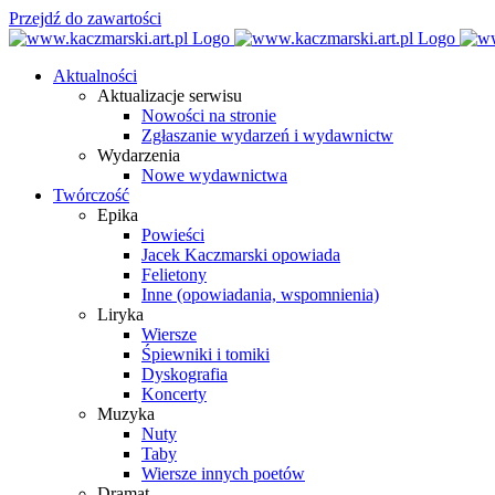
Przejdź do zawartości
Aktualności
Aktualizacje serwisu
Nowości na stronie
Zgłaszanie wydarzeń i wydawnictw
Wydarzenia
Nowe wydawnictwa
Twórczość
Epika
Powieści
Jacek Kaczmarski opowiada
Felietony
Inne (opowiadania, wspomnienia)
Liryka
Wiersze
Śpiewniki i tomiki
Dyskografia
Koncerty
Muzyka
Nuty
Taby
Wiersze innych poetów
Dramat