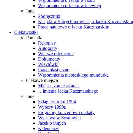
Wspomnienia o Jacku w radiu
Wspomnienia o Jacku w telewizji
Inne
Podręczniki
Książki w których mówi się o Jacku Kaczmarskim
Prace naukowe o Jacku Kaczmarskim
Ciekawostki
Pamiątki
Rękopisy
Autografy
Wiersze odrzucone
Dokumenty
Wizytówki
Prace plastyczne
Wspomnienia niebieskiego mundurka
Ciekawe miejsca
Miejsca zamieszkania
…imienia Jacka Kaczmarskiego
Inne
Szlagiery roku 1994
Wybory 1990r.
Programy koncertów i plakaty
Wystawa w Sosnowcu
Jacek o innych
Kalendarze