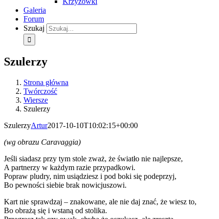
Krzyżówki
Galeria
Forum
Szukaj
Szulerzy
Strona główna
Twórczość
Wiersze
Szulerzy
Szulerzy
Artur
2017-10-10T10:02:15+00:00
(wg obrazu Caravaggia)
Jeśli siadasz przy tym stole zważ, że światło nie najlepsze,
A partnerzy w każdym razie przypadkowi.
Popraw pludry, nim usiądziesz i pod boki się podeprzyj,
Bo pewności siebie brak nowicjuszowi.
Kart nie sprawdzaj – znakowane, ale nie daj znać, że wiesz to,
Bo obrażą się i wstaną od stolika.