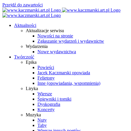
Przejdź do zawartości
Aktualności
Aktualizacje serwisu
Nowości na stronie
Zgłaszanie wydarzeń i wydawnictw
Wydarzenia
Nowe wydawnictwa
Twórczość
Epika
Powieści
Jacek Kaczmarski opowiada
Felietony
Inne (opowiadania, wspomnienia)
Liryka
Wiersze
Śpiewniki i tomiki
Dyskografia
Koncerty
Muzyka
Nuty
Taby
Wiersze innych poetów