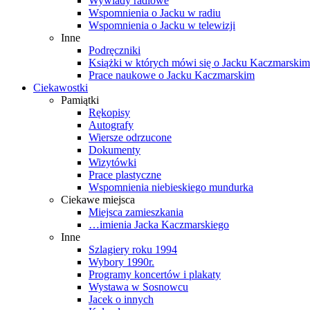
Wywiady radiowe
Wspomnienia o Jacku w radiu
Wspomnienia o Jacku w telewizji
Inne
Podręczniki
Książki w których mówi się o Jacku Kaczmarskim
Prace naukowe o Jacku Kaczmarskim
Ciekawostki
Pamiątki
Rękopisy
Autografy
Wiersze odrzucone
Dokumenty
Wizytówki
Prace plastyczne
Wspomnienia niebieskiego mundurka
Ciekawe miejsca
Miejsca zamieszkania
…imienia Jacka Kaczmarskiego
Inne
Szlagiery roku 1994
Wybory 1990r.
Programy koncertów i plakaty
Wystawa w Sosnowcu
Jacek o innych