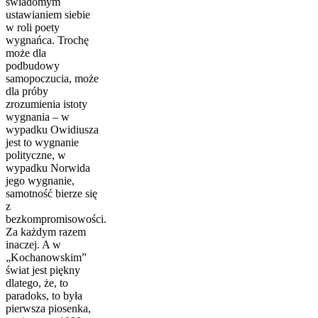
świadomym
ustawianiem siebie
w roli poety
wygnańca. Trochę
może dla
podbudowy
samopoczucia, może
dla próby
zrozumienia istoty
wygnania – w
wypadku Owidiusza
jest to wygnanie
polityczne, w
wypadku Norwida
jego wygnanie,
samotność bierze się
z
bezkompromisowości.
Za każdym razem
inaczej. A w
„Kochanowskim”
świat jest piękny
dlatego, że, to
paradoks, to była
pierwsza piosenka,