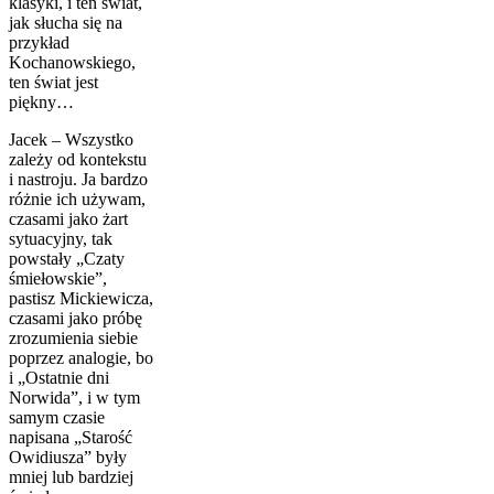
klasyki, i ten świat,
jak słucha się na
przykład
Kochanowskiego,
ten świat jest
piękny…
Jacek – Wszystko
zależy od kontekstu
i nastroju. Ja bardzo
różnie ich używam,
czasami jako żart
sytuacyjny, tak
powstały „Czaty
śmiełowskie”,
pastisz Mickiewicza,
czasami jako próbę
zrozumienia siebie
poprzez analogie, bo
i „Ostatnie dni
Norwida”, i w tym
samym czasie
napisana „Starość
Owidiusza” były
mniej lub bardziej