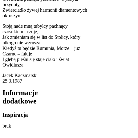
brzydoty,
Zwierciadło żywej harmonii diamentowych
okruszyn.
Stoją nade mną tubylcy pachnący
czosnkiem i czuję,
Jak zmieniam się w list do Stolicy, który
nikogo nie wzrusza.
Kiedyś tu będzie Rumunia, Morze – już
Czarne – faluje
I glebą pieśni się staje ciało i świat
Owidiusza.
Jacek Kaczmarski
25.3.1987
Informacje
dodatkowe
Inspiracja
brak