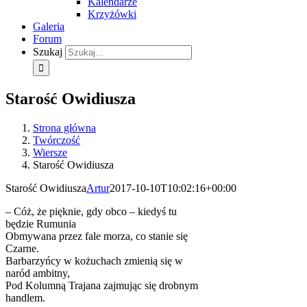
Kalendarze
Krzyżówki
Galeria
Forum
Szukaj
Starość Owidiusza
Strona główna
Twórczość
Wiersze
Starość Owidiusza
Starość Owidiusza
Artur
2017-10-10T10:02:16+00:00
– Cóż, że pięknie, gdy obco – kiedyś tu
będzie Rumunia
Obmywana przez fale morza, co stanie się
Czarne.
Barbarzyńcy w kożuchach zmienią się w
naród ambitny,
Pod Kolumną Trajana zajmując się drobnym
handlem.