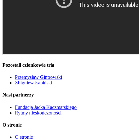
Pozostali członkowie tria
Przemysław Gintrowski
Zbigniew Łapiński
Nasi partnerzy
Fundacja Jacka Kaczmarskiego
Rytmy nieskończoności
O stronie
O stronie