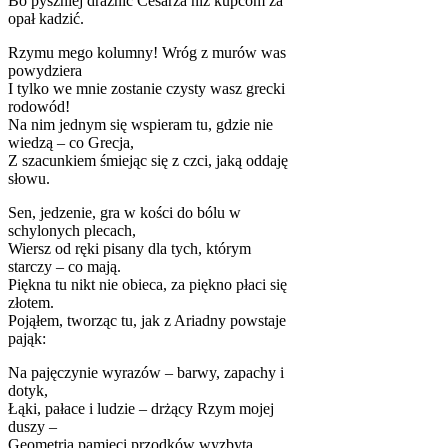
Bo pyszniej drażnić Cesarza niż kupcom za
opał kadzić.
Rzymu mego kolumny! Wróg z murów was
powydziera
I tylko we mnie zostanie czysty wasz grecki
rodowód!
Na nim jednym się wspieram tu, gdzie nie
wiedzą – co Grecja,
Z szacunkiem śmiejąc się z czci, jaką oddaję
słowu.
Sen, jedzenie, gra w kości do bólu w
schylonych plecach,
Wiersz od ręki pisany dla tych, którym
starczy – co mają.
Piękna tu nikt nie obieca, za piękno płaci się
złotem.
Pojąłem, tworząc tu, jak z Ariadny powstaje
pająk:
Na pajęczynie wyrazów – barwy, zapachy i
dotyk,
Łąki, pałace i ludzie – drżący Rzym mojej
duszy –
Geometria pamięci przodków wyzbyta