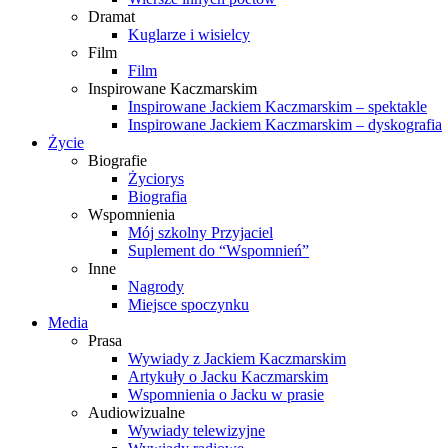
Dramat
Kuglarze i wisielcy
Film
Film
Inspirowane Kaczmarskim
Inspirowane Jackiem Kaczmarskim – spektakle
Inspirowane Jackiem Kaczmarskim – dyskografia
Życie
Biografie
Życiorys
Biografia
Wspomnienia
Mój szkolny Przyjaciel
Suplement do “Wspomnień”
Inne
Nagrody
Miejsce spoczynku
Media
Prasa
Wywiady z Jackiem Kaczmarskim
Artykuły o Jacku Kaczmarskim
Wspomnienia o Jacku w prasie
Audiowizualne
Wywiady telewizyjne