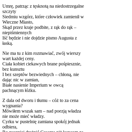
Umrę, patrząc z tęsknotą na niedostrzegalne
szczyty
Siedmiu wzgórz, które człowiek zamienił w
Wieczne Miasto,
Skąd przez kraje podbite, z rąk do rąk –
niepiśmiennych
Iść będzie i nie dojdzie pismo Augusta z
łaską.
Nie ma tu z kim rozmawiać, zwój wierszy
wart każdej ceny.
Ciała kobiet ciekawych brane pośpiesznie,
bez kunsztu
I bez szeptów bezwiednych – chłoną, nie
dając nic w zamian,
Białe nasienie Imperium w owcą
pachnącym łóżku.
Z dala od dworu i tłumu – cóż to za cena
wygnania?
Mówiłem wszak sam – nad poezją władza
nie może mieć władzy.
Cyrku w pustelnię zamiana spokój jednak
odbiera,