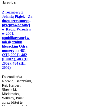
Jacek o
Z rozmowy z
Jolantą Piątek - Za
dużo czerwonego,
przeprowadzonej
w Radiu Wrocław
w 2001,
opublikowanej w
miesięczniku
literackim Odra,
numery nr 481
(XII, 2001), 482
(I,2002 ), 483 (II,
2002), 484 (III,
2002)
Dziennikarka –
Norwid, Baczyński,
Rej, Herbert,
Słowacki,
Mickiewicz,
Witkacy, Prus i
coraz bliżej tej