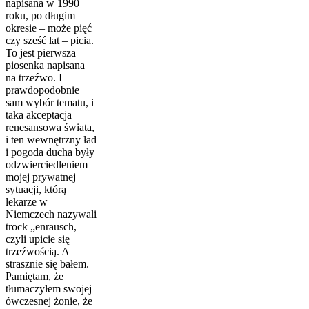
napisana w 1990
roku, po długim
okresie – może pięć
czy sześć lat – picia.
To jest pierwsza
piosenka napisana
na trzeźwo. I
prawdopodobnie
sam wybór tematu, i
taka akceptacja
renesansowa świata,
i ten wewnętrzny ład
i pogoda ducha były
odzwierciedleniem
mojej prywatnej
sytuacji, którą
lekarze w
Niemczech nazywali
trock „enrausch,
czyli upicie się
trzeźwością. A
strasznie się bałem.
Pamiętam, że
tłumaczyłem swojej
ówczesnej żonie, że