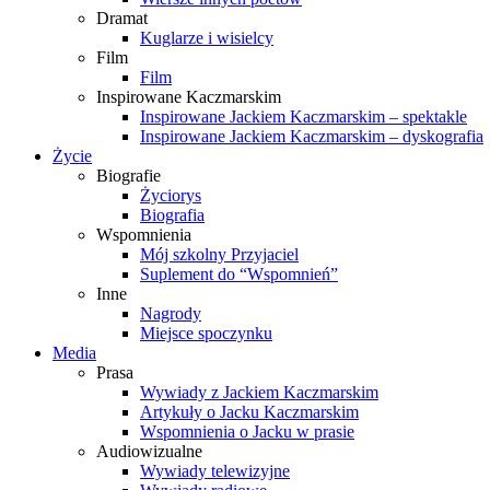
Dramat
Kuglarze i wisielcy
Film
Film
Inspirowane Kaczmarskim
Inspirowane Jackiem Kaczmarskim – spektakle
Inspirowane Jackiem Kaczmarskim – dyskografia
Życie
Biografie
Życiorys
Biografia
Wspomnienia
Mój szkolny Przyjaciel
Suplement do “Wspomnień”
Inne
Nagrody
Miejsce spoczynku
Media
Prasa
Wywiady z Jackiem Kaczmarskim
Artykuły o Jacku Kaczmarskim
Wspomnienia o Jacku w prasie
Audiowizualne
Wywiady telewizyjne