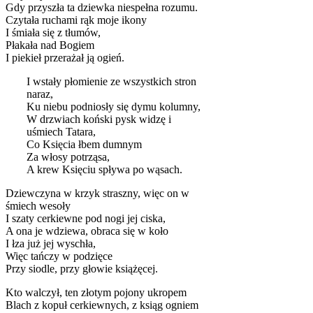
Gdy przyszła ta dziewka niespełna rozumu.
Czytała ruchami rąk moje ikony
I śmiała się z tłumów,
Płakała nad Bogiem
I piekieł przerażał ją ogień.
I wstały płomienie ze wszystkich stron
naraz,
Ku niebu podniosły się dymu kolumny,
W drzwiach koński pysk widzę i
uśmiech Tatara,
Co Księcia łbem dumnym
Za włosy potrząsa,
A krew Księciu spływa po wąsach.
Dziewczyna w krzyk straszny, więc on w
śmiech wesoły
I szaty cerkiewne pod nogi jej ciska,
A ona je wdziewa, obraca się w koło
I łza już jej wyschła,
Więc tańczy w podzięce
Przy siodle, przy głowie książęcej.
Kto walczył, ten złotym pojony ukropem
Blach z kopuł cerkiewnych, z ksiąg ogniem