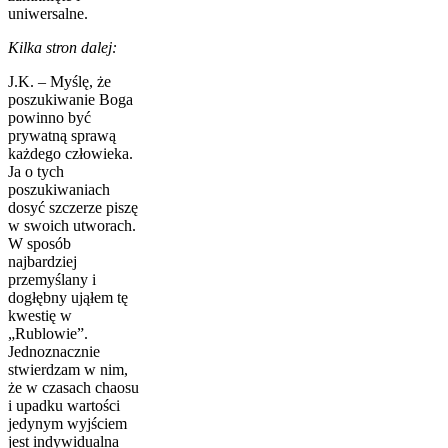
uniwersalne.
Kilka stron dalej:
J.K. – Myślę, że
poszukiwanie Boga
powinno być
prywatną sprawą
każdego człowieka.
Ja o tych
poszukiwaniach
dosyć szczerze piszę
w swoich utworach.
W sposób
najbardziej
przemyślany i
dogłębny ująłem tę
kwestię w
„Rublowie”.
Jednoznacznie
stwierdzam w nim,
że w czasach chaosu
i upadku wartości
jedynym wyjściem
jest indywidualna