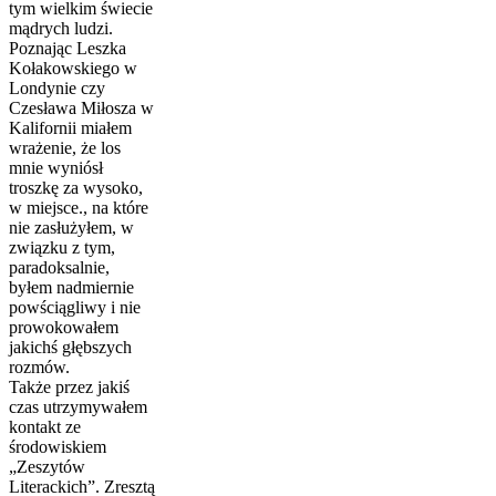
tym wielkim świecie
mądrych ludzi.
Poznając Leszka
Kołakowskiego w
Londynie czy
Czesława Miłosza w
Kalifornii miałem
wrażenie, że los
mnie wyniósł
troszkę za wysoko,
w miejsce., na które
nie zasłużyłem, w
związku z tym,
paradoksalnie,
byłem nadmiernie
powściągliwy i nie
prowokowałem
jakichś głębszych
rozmów.
Także przez jakiś
czas utrzymywałem
kontakt ze
środowiskiem
„Zeszytów
Literackich”. Zresztą