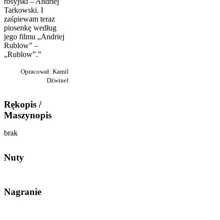
rosyjski – Andriej
Tarkowski. I
zaśpiewam teraz
piosenkę według
jego filmu „Andriej
Rublow” –
„Rublow”.”
Opracował: Kamil
Dźwinel
Rękopis /
Maszynopis
brak
Nuty
Nagranie