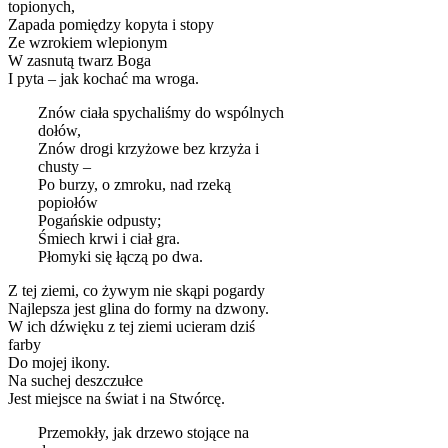
topionych,
Zapada pomiędzy kopyta i stopy
Ze wzrokiem wlepionym
W zasnutą twarz Boga
I pyta – jak kochać ma wroga.
Znów ciała spychaliśmy do wspólnych
dołów,
Znów drogi krzyżowe bez krzyża i
chusty –
Po burzy, o zmroku, nad rzeką
popiołów
Pogańskie odpusty;
Śmiech krwi i ciał gra.
Płomyki się łączą po dwa.
Z tej ziemi, co żywym nie skąpi pogardy
Najlepsza jest glina do formy na dzwony.
W ich dźwięku z tej ziemi ucieram dziś
farby
Do mojej ikony.
Na suchej deszczułce
Jest miejsce na świat i na Stwórcę.
Przemokły, jak drzewo stojące na