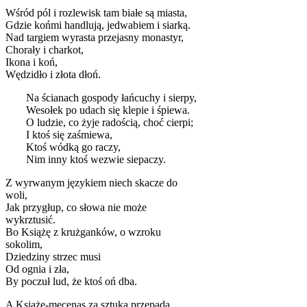
Wśród pól i rozlewisk tam białe są miasta,
Gdzie końmi handlują, jedwabiem i siarką.
Nad targiem wyrasta przejasny monastyr,
Chorały i charkot,
Ikona i koń,
Wędzidło i złota dłoń.
Na ścianach gospody łańcuchy i sierpy,
Wesołek po udach się klepie i śpiewa.
O ludzie, co żyje radością, choć cierpi;
I ktoś się zaśmiewa,
Ktoś wódką go raczy,
Nim inny ktoś wezwie siepaczy.
Z wyrwanym językiem niech skacze do
woli,
Jak przygłup, co słowa nie może
wykrztusić.
Bo Książę z krużganków, o wzroku
sokolim,
Dziedziny strzec musi
Od ognia i zła,
By poczuł lud, że ktoś oń dba.
A Książę-mecenas za sztuką przepada,