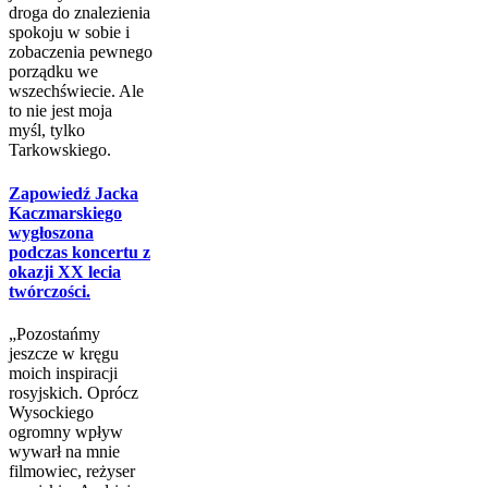
droga do znalezienia
spokoju w sobie i
zobaczenia pewnego
porządku we
wszechświecie. Ale
to nie jest moja
myśl, tylko
Tarkowskiego.
Zapowiedź Jacka
Kaczmarskiego
wygłoszona
podczas koncertu z
okazji XX lecia
twórczości.
„Pozostańmy
jeszcze w kręgu
moich inspiracji
rosyjskich. Oprócz
Wysockiego
ogromny wpływ
wywarł na mnie
filmowiec, reżyser