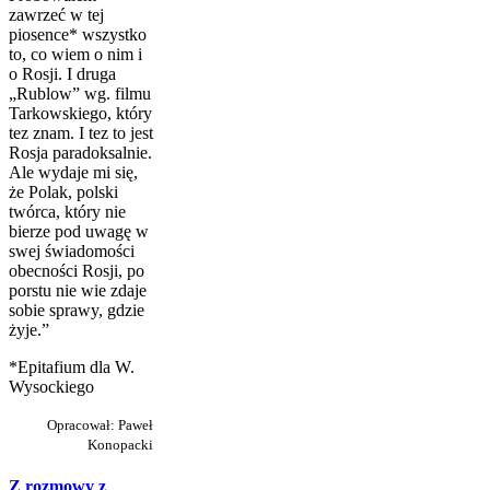
zawrzeć w tej
piosence* wszystko
to, co wiem o nim i
o Rosji. I druga
„Rublow” wg. filmu
Tarkowskiego, który
tez znam. I tez to jest
Rosja paradoksalnie.
Ale wydaje mi się,
że Polak, polski
twórca, który nie
bierze pod uwagę w
swej świadomości
obecności Rosji, po
porstu nie wie zdaje
sobie sprawy, gdzie
żyje.”
*Epitafium dla W.
Wysockiego
Opracował: Paweł
Konopacki
Z rozmowy z