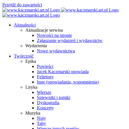
Przejdź do zawartości
Aktualności
Aktualizacje serwisu
Nowości na stronie
Zgłaszanie wydarzeń i wydawnictw
Wydarzenia
Nowe wydawnictwa
Twórczość
Epika
Powieści
Jacek Kaczmarski opowiada
Felietony
Inne (opowiadania, wspomnienia)
Liryka
Wiersze
Śpiewniki i tomiki
Dyskografia
Koncerty
Muzyka
Nuty
Taby
Wiersze innych poetów