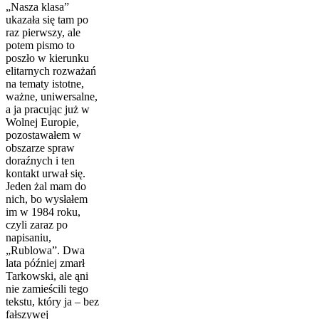
„Nasza klasa”
ukazała się tam po
raz pierwszy, ale
potem pismo to
poszło w kierunku
elitarnych rozważań
na tematy istotne,
ważne, uniwersalne,
a ja pracując już w
Wolnej Europie,
pozostawałem w
obszarze spraw
doraźnych i ten
kontakt urwał się.
Jeden żal mam do
nich, bo wysłałem
im w 1984 roku,
czyli zaraz po
napisaniu,
„Rublowa”. Dwa
lata później zmarł
Tarkowski, ale ąni
nie zamieścili tego
tekstu, który ja – bez
fałszywej