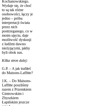
Kochanowskiego.
Wydaje się, że choć
to są tak różne
osobowości, łączy je
jedno – próba
interpretacji świata
przez nich
postrzeganego, co w
moim ujęciu, daje
możliwość dyskusji
z ludźmi dawno
nieżyjącymi, jakby
byli obok nas.
Kilka stron dalej:
G.P. – A jak trafiłeś
do Maisons-Laffitte?
J.K. – Do Maisons-
Laffitte poszliśmy
razem z Przemkiem
Gintrowskim i
Zbyszkiem
Łapińskim jeszcze