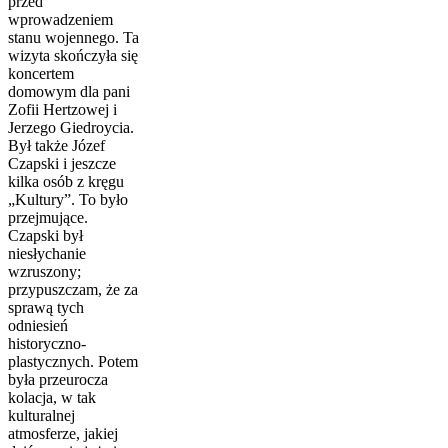
przed
wprowadzeniem
stanu wojennego. Ta
wizyta skończyła się
koncertem
domowym dla pani
Zofii Hertzowej i
Jerzego Giedroycia.
Był także Józef
Czapski i jeszcze
kilka osób z kręgu
„Kultury”. To było
przejmujące.
Czapski był
niesłychanie
wzruszony;
przypuszczam, że za
sprawą tych
odniesień
historyczno-
plastycznych. Potem
była przeurocza
kolacja, w tak
kulturalnej
atmosferze, jakiej