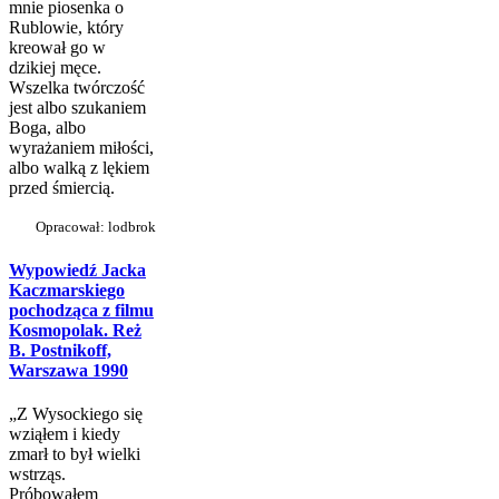
mnie piosenka o
Rublowie, który
kreował go w
dzikiej męce.
Wszelka twórczość
jest albo szukaniem
Boga, albo
wyrażaniem miłości,
albo walką z lękiem
przed śmiercią.
Opracował: lodbrok
Wypowiedź Jacka
Kaczmarskiego
pochodząca z filmu
Kosmopolak. Reż
B. Postnikoff,
Warszawa 1990
„Z Wysockiego się
wziąłem i kiedy
zmarł to był wielki
wstrząs.
Próbowałem