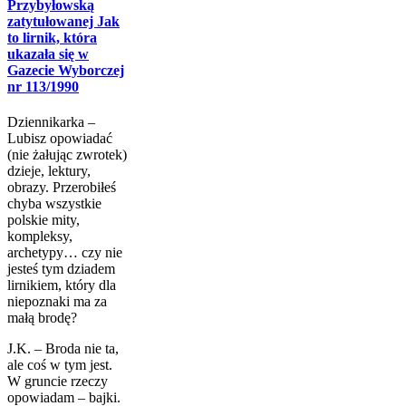
Przybyłowską
zatytułowanej Jak
to lirnik, która
ukazała się w
Gazecie Wyborczej
nr 113/1990
Dziennikarka –
Lubisz opowiadać
(nie żałując zwrotek)
dzieje, lektury,
obrazy. Przerobiłeś
chyba wszystkie
polskie mity,
kompleksy,
archetypy… czy nie
jesteś tym dziadem
lirnikiem, który dla
niepoznaki ma za
małą brodę?
J.K. – Broda nie ta,
ale coś w tym jest.
W gruncie rzeczy
opowiadam – bajki.