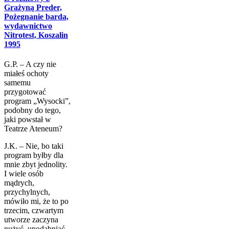
Grażyną Preder,
Pożegnanie barda,
wydawnictwo
Nitrotest, Koszalin
1995
G.P. – A czy nie
miałeś ochoty
samemu
przygotować
program „Wysocki”,
podobny do tego,
jaki powstał w
Teatrze Ateneum?
J.K. – Nie, bo taki
program byłby dla
mnie zbyt jednolity.
I wiele osób
mądrych,
przychylnych,
mówiło mi, że to po
trzecim, czwartym
utworze zaczyna
nużyć, upodabniać