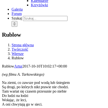
Kalendarze
Krzyżówki
Galeria
Forum
Szukaj
Rublow
Strona główna
Twórczość
Wiersze
Rublow
Rublow
Artur
2017-10-10T10:02:17+00:00
(wg filmu A. Tarkowskiego)
Na ziemi, co zawsze pod wodą lub śniegiem
Są drogi, po których nikt prawie nie chodzi.
Tam wariat się czasem przesunie po niebie
Do ludzi na łodzi
Wołając, że leci,
A oni chwytają go w sieci.