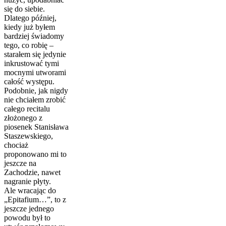
się do siebie.
Dlatego później,
kiedy już byłem
bardziej świadomy
tego, co robię –
starałem się jedynie
inkrustować tymi
mocnymi utworami
całość występu.
Podobnie, jak nigdy
nie chciałem zrobić
całego recitalu
złożonego z
piosenek Stanisława
Staszewskiego,
chociaż
proponowano mi to
jeszcze na
Zachodzie, nawet
nagranie płyty.
Ale wracając do
„Epitafium…”, to z
jeszcze jednego
powodu był to