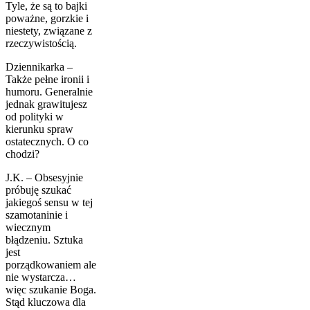
Tyle, że są to bajki
poważne, gorzkie i
niestety, związane z
rzeczywistością.
Dziennikarka –
Także pełne ironii i
humoru. Generalnie
jednak grawitujesz
od polityki w
kierunku spraw
ostatecznych. O co
chodzi?
J.K. – Obsesyjnie
próbuję szukać
jakiegoś sensu w tej
szamotaninie i
wiecznym
błądzeniu. Sztuka
jest
porządkowaniem ale
nie wystarcza…
więc szukanie Boga.
Stąd kluczowa dla