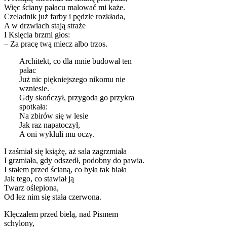
Więc ściany pałacu malować mi każe.
Czeladnik już farby i pędzle rozkłada,
A w drzwiach stają straże
I Księcia brzmi głos:
– Za pracę twą miecz albo trzos.
Architekt, co dla mnie budował ten
pałac
Już nic piękniejszego nikomu nie
wzniesie.
Gdy skończył, przygoda go przykra
spotkała:
Na zbirów się w lesie
Jak raz napatoczył,
A oni wykłuli mu oczy.
I zaśmiał się książę, aż sala zagrzmiała
I grzmiała, gdy odszedł, podobny do pawia.
I stałem przed ścianą, co była tak biała
Jak tego, co stawiał ją
Twarz oślepiona,
Od łez nim się stała czerwona.
Klęczałem przed bielą, nad Pismem
schylony,