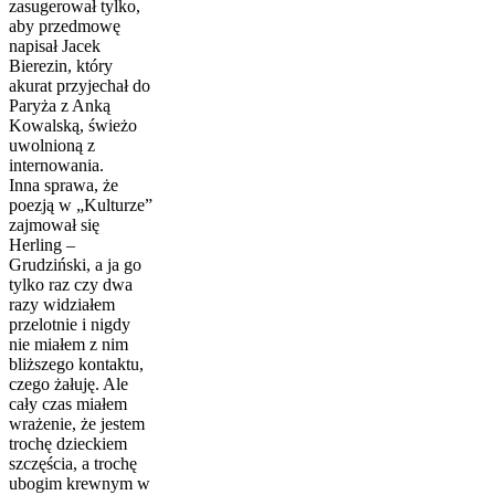
zasugerował tylko,
aby przedmowę
napisał Jacek
Bierezin, który
akurat przyjechał do
Paryża z Anką
Kowalską, świeżo
uwolnioną z
internowania.
Inna sprawa, że
poezją w „Kulturze”
zajmował się
Herling –
Grudziński, a ja go
tylko raz czy dwa
razy widziałem
przelotnie i nigdy
nie miałem z nim
bliższego kontaktu,
czego żałuję. Ale
cały czas miałem
wrażenie, że jestem
trochę dzieckiem
szczęścia, a trochę
ubogim krewnym w