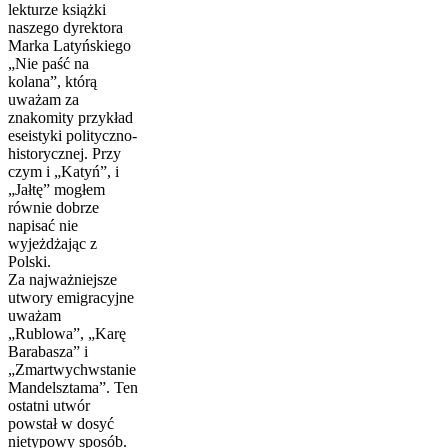
lekturze książki
naszego dyrektora
Marka Latyńskiego
„Nie paść na
kolana”, którą
uważam za
znakomity przykład
eseistyki polityczno-
historycznej. Przy
czym i „Katyń”, i
„Jałtę” mogłem
równie dobrze
napisać nie
wyjeżdżając z
Polski.
Za najważniejsze
utwory emigracyjne
uważam
„Rublowa”, „Karę
Barabasza” i
„Zmartwychwstanie
Mandelsztama”. Ten
ostatni utwór
powstał w dosyć
nietypowy sposób.