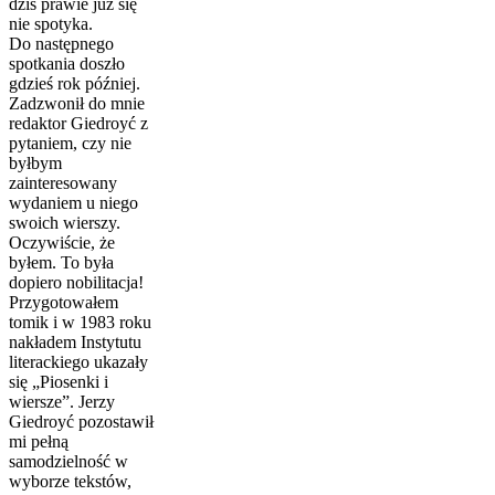
dziś prawie już się
nie spotyka.
Do następnego
spotkania doszło
gdzieś rok później.
Zadzwonił do mnie
redaktor Giedroyć z
pytaniem, czy nie
byłbym
zainteresowany
wydaniem u niego
swoich wierszy.
Oczywiście, że
byłem. To była
dopiero nobilitacja!
Przygotowałem
tomik i w 1983 roku
nakładem Instytutu
literackiego ukazały
się „Piosenki i
wiersze”. Jerzy
Giedroyć pozostawił
mi pełną
samodzielność w
wyborze tekstów,