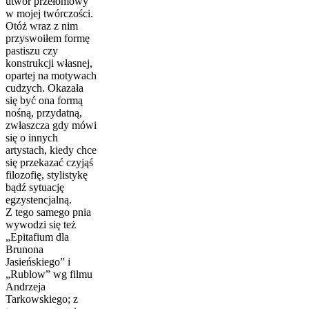
utwór przełomowy
w mojej twórczości.
Otóż wraz z nim
przyswoiłem formę
pastiszu czy
konstrukcji własnej,
opartej na motywach
cudzych. Okazała
się być ona formą
nośną, przydatną,
zwłaszcza gdy mówi
się o innych
artystach, kiedy chce
się przekazać czyjąś
filozofię, stylistykę
bądź sytuację
egzystencjalną.
Z tego samego pnia
wywodzi się też
„Epitafium dla
Brunona
Jasieńskiego” i
„Rublow” wg filmu
Andrzeja
Tarkowskiego; z