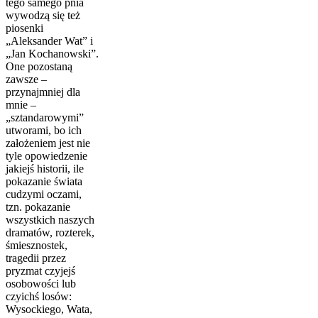
tego samego pnia
wywodzą się też
piosenki
„Aleksander Wat” i
„Jan Kochanowski”.
One pozostaną
zawsze –
przynajmniej dla
mnie –
„sztandarowymi”
utworami, bo ich
założeniem jest nie
tyle opowiedzenie
jakiejś historii, ile
pokazanie świata
cudzymi oczami,
tzn. pokazanie
wszystkich naszych
dramatów, rozterek,
śmiesznostek,
tragedii przez
pryzmat czyjejś
osobowości lub
czyichś losów:
Wysockiego, Wata,