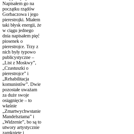
Napisałem go na
początku rządów
Gorbaczowa i jego
pierestrojki. Miałem
taki błysk energii, że
w ciągu jednego
dnia napisałem pięć
piosenek o
pierestrojce. Trzy z
nich były typowo
publicystyczne –
„List z Moskwy”,
„Czastuszki o
pierestrojce” i
„Rehabilitacja
komunistów”. Dwie
pozostałe uważam
za duże swoje
osiągnięcie – to
właśnie
„Zmartwychwstanie
Mandelsztama” i
„Widzenie”, bo są to
utwory artystycznie
zamknięte i