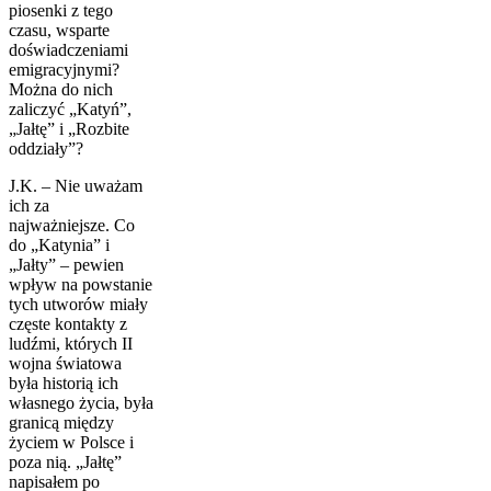
piosenki z tego
czasu, wsparte
doświadczeniami
emigracyjnymi?
Można do nich
zaliczyć „Katyń”,
„Jałtę” i „Rozbite
oddziały”?
J.K. – Nie uważam
ich za
najważniejsze. Co
do „Katynia” i
„Jałty” – pewien
wpływ na powstanie
tych utworów miały
częste kontakty z
ludźmi, których II
wojna światowa
była historią ich
własnego życia, była
granicą między
życiem w Polsce i
poza nią. „Jałtę”
napisałem po