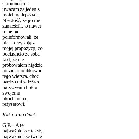
skromności –
uważam za jeden z
moich najlepszych.
Nie dość, że go nie
zamieścili, to nawet
mnie nie
poinformowali, że
nie skorzystają z
mojej propozycji, co
pociągnęło za sobą
fakt, że nie
próbowałem nigdzie
indziej opublikować
tego wiersza, choć
bardzo mi zależało
na złożeniu hołdu
swojemu
ukochanemu
reżyserowi.
Kilka stron dalej:
G.P. – A te
najważniejsze teksty,
najważniejsze twoje