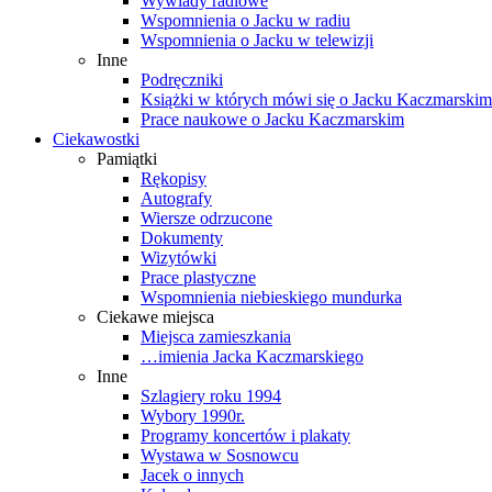
Wywiady radiowe
Wspomnienia o Jacku w radiu
Wspomnienia o Jacku w telewizji
Inne
Podręczniki
Książki w których mówi się o Jacku Kaczmarskim
Prace naukowe o Jacku Kaczmarskim
Ciekawostki
Pamiątki
Rękopisy
Autografy
Wiersze odrzucone
Dokumenty
Wizytówki
Prace plastyczne
Wspomnienia niebieskiego mundurka
Ciekawe miejsca
Miejsca zamieszkania
…imienia Jacka Kaczmarskiego
Inne
Szlagiery roku 1994
Wybory 1990r.
Programy koncertów i plakaty
Wystawa w Sosnowcu
Jacek o innych