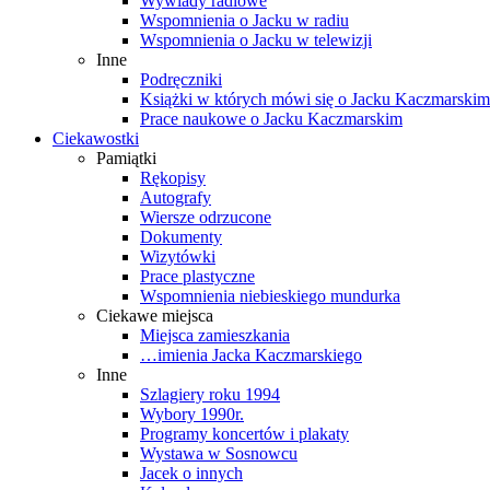
Wywiady radiowe
Wspomnienia o Jacku w radiu
Wspomnienia o Jacku w telewizji
Inne
Podręczniki
Książki w których mówi się o Jacku Kaczmarskim
Prace naukowe o Jacku Kaczmarskim
Ciekawostki
Pamiątki
Rękopisy
Autografy
Wiersze odrzucone
Dokumenty
Wizytówki
Prace plastyczne
Wspomnienia niebieskiego mundurka
Ciekawe miejsca
Miejsca zamieszkania
…imienia Jacka Kaczmarskiego
Inne
Szlagiery roku 1994
Wybory 1990r.
Programy koncertów i plakaty
Wystawa w Sosnowcu
Jacek o innych