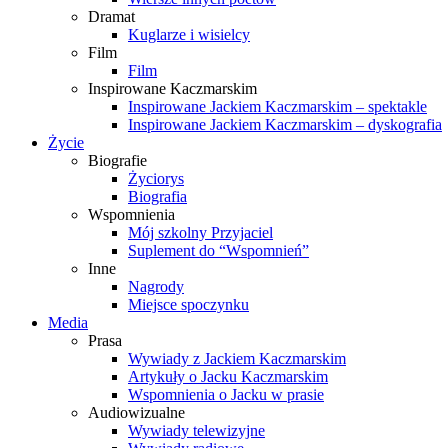
Dramat
Kuglarze i wisielcy
Film
Film
Inspirowane Kaczmarskim
Inspirowane Jackiem Kaczmarskim – spektakle
Inspirowane Jackiem Kaczmarskim – dyskografia
Życie
Biografie
Życiorys
Biografia
Wspomnienia
Mój szkolny Przyjaciel
Suplement do “Wspomnień”
Inne
Nagrody
Miejsce spoczynku
Media
Prasa
Wywiady z Jackiem Kaczmarskim
Artykuły o Jacku Kaczmarskim
Wspomnienia o Jacku w prasie
Audiowizualne
Wywiady telewizyjne