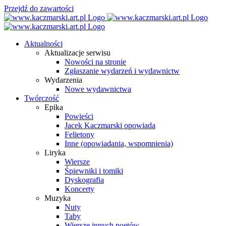
Przejdź do zawartości
Aktualności
Aktualizacje serwisu
Nowości na stronie
Zgłaszanie wydarzeń i wydawnictw
Wydarzenia
Nowe wydawnictwa
Twórczość
Epika
Powieści
Jacek Kaczmarski opowiada
Felietony
Inne (opowiadania, wspomnienia)
Liryka
Wiersze
Śpiewniki i tomiki
Dyskografia
Koncerty
Muzyka
Nuty
Taby
Wiersze innych poetów