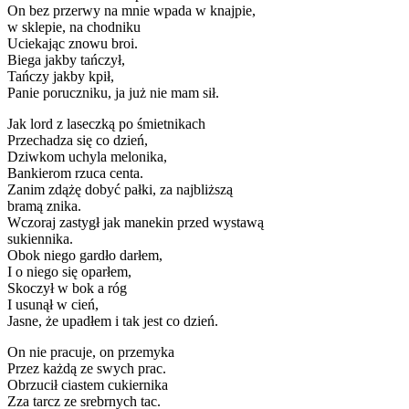
On bez przerwy na mnie wpada w knajpie,
w sklepie, na chodniku
Uciekając znowu broi.
Biega jakby tańczył,
Tańczy jakby kpił,
Panie poruczniku, ja już nie mam sił.
Jak lord z laseczką po śmietnikach
Przechadza się co dzień,
Dziwkom uchyla melonika,
Bankierom rzuca centa.
Zanim zdążę dobyć pałki, za najbliższą
bramą znika.
Wczoraj zastygł jak manekin przed wystawą
sukiennika.
Obok niego gardło darłem,
I o niego się oparłem,
Skoczył w bok a róg
I usunął w cień,
Jasne, że upadłem i tak jest co dzień.
On nie pracuje, on przemyka
Przez każdą ze swych prac.
Obrzucił ciastem cukiernika
Zza tarcz ze srebrnych tac.