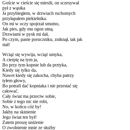
Goście w cieście się miesili, on sczesywał
pył z wąsika
Ja przybiegłem, w drzwiach ruchomych
przyłapałem piekielnika.
On mi w oczy spojrzał smutno,
Jak pies, gdy mu ogon utną.
Drzwiami w pysk mi dał,
Po czym, panie poruczniku, zniknął, tak jak
stał!
Wciąż się wywija, wciąż umyka,
A cierpię na tym ja,
Bo przy tym kopnie lub da prztyka,
Kiedy się tylko da,
Nawet kiedy się zakocha, chyba patrzy
tyłem głowy,
Bo potrafi dać kopniaka i nie przestać się
całować.
Cały świat ma przeciw sobie,
Sobie z tego nic nie robi,
No, w końcu cóż by!
Jakby na skinienie
Jego świat ten był!
Zatem proszę uniżenie
O zwolnienie mnie ze służby