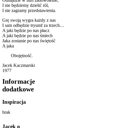
Odnajdzie w nim zadowolenie;
I nie będziemy dzielić ról,
I nie zagramy przedstawienia.
Grę swoją wygra każdy z nas
I sam odbędzie tryumf za trzech…
A jaki będzie po nas płacz
A jaki będzie po nas śmiech
Jaka zostanie po nas świętość
A jaka
Obojętność.
Jacek Kaczmarski
1977
Informacje
dodatkowe
Inspiracja
brak
Jacek o