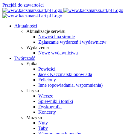
Przejdź do zawartości
Aktualności
Aktualizacje serwisu
Nowości na stronie
Zgłaszanie wydarzeń i wydawnictw
Wydarzenia
Nowe wydawnictwa
Twórczość
Epika
Powieści
Jacek Kaczmarski opowiada
Felietony
Inne (opowiadania, wspomnienia)
Liryka
Wiersze
Śpiewniki i tomiki
Dyskografia
Koncerty
Muzyka
Nuty
Taby
Wiersze innych poetów