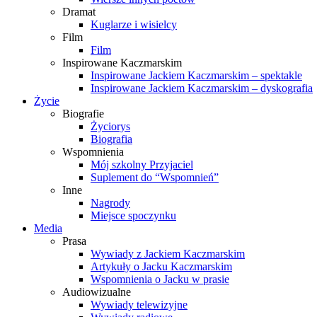
Dramat
Kuglarze i wisielcy
Film
Film
Inspirowane Kaczmarskim
Inspirowane Jackiem Kaczmarskim – spektakle
Inspirowane Jackiem Kaczmarskim – dyskografia
Życie
Biografie
Życiorys
Biografia
Wspomnienia
Mój szkolny Przyjaciel
Suplement do “Wspomnień”
Inne
Nagrody
Miejsce spoczynku
Media
Prasa
Wywiady z Jackiem Kaczmarskim
Artykuły o Jacku Kaczmarskim
Wspomnienia o Jacku w prasie
Audiowizualne
Wywiady telewizyjne