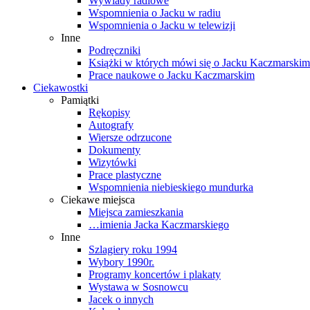
Wywiady radiowe
Wspomnienia o Jacku w radiu
Wspomnienia o Jacku w telewizji
Inne
Podręczniki
Książki w których mówi się o Jacku Kaczmarskim
Prace naukowe o Jacku Kaczmarskim
Ciekawostki
Pamiątki
Rękopisy
Autografy
Wiersze odrzucone
Dokumenty
Wizytówki
Prace plastyczne
Wspomnienia niebieskiego mundurka
Ciekawe miejsca
Miejsca zamieszkania
…imienia Jacka Kaczmarskiego
Inne
Szlagiery roku 1994
Wybory 1990r.
Programy koncertów i plakaty
Wystawa w Sosnowcu
Jacek o innych