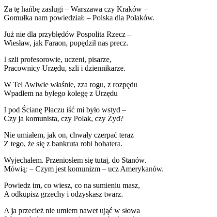
Za tę hańbę zasługi – Warszawa czy Kraków –
Gomułka nam powiedział: – Polska dla Polaków.
Już nie dla przybłędów Pospolita Rzecz –
Wiesław, jak Faraon, popędził nas precz.
I szli profesorowie, uczeni, pisarze,
Pracownicy Urzędu, szli i dziennikarze.
W Tel Awiwie właśnie, zza rogu, z rozpędu
Wpadłem na byłego kolegę z Urzędu
I pod Ścianę Płaczu iść mi było wstyd –
Czy ja komunista, czy Polak, czy Żyd?
Nie umiałem, jak on, chwały czerpać teraz
Z tego, że się z bankruta robi bohatera.
Wyjechałem. Przeniosłem się tutaj, do Stanów.
Mówią: – Czym jest komunizm – ucz Amerykanów.
Powiedz im, co wiesz, co na sumieniu masz,
A odkupisz grzechy i odzyskasz twarz.
A ja przecież nie umiem nawet ująć w słowa