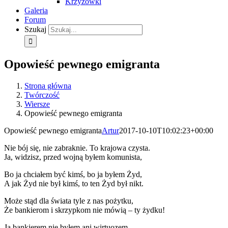
Krzyżówki
Galeria
Forum
Szukaj
Opowieść pewnego emigranta
Strona główna
Twórczość
Wiersze
Opowieść pewnego emigranta
Opowieść pewnego emigranta
Artur
2017-10-10T10:02:23+00:00
Nie bój się, nie zabraknie. To krajowa czysta.
Ja, widzisz, przed wojną byłem komunista,
Bo ja chciałem być kimś, bo ja byłem Żyd,
A jak Żyd nie był kimś, to ten Żyd był nikt.
Może stąd dla świata tyle z nas pożytku,
Że bankierom i skrzypkom nie mówią – ty żydku!
Ja bankierem nie byłem ani wirtuozem,