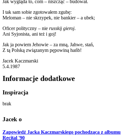
Jak wygląda to, com – niszcząc – budował.
I tak sam sobie zgotowałem zgubę:
Meloman – nie skrzypek, nie bankier – a ubek;
Oficer polityczny – nie
russkij gieroj
.
Ani Syjonista, ani też i goj!
Jak ja powiem Jehowie – za mną, Jahwe, stań,
Z tą Polską związanym pępowiną hańb!
Jacek Kaczmarski
5.4.1987
Informacje dodatkowe
Inspiracja
brak
Jacek o
Zapowiedź Jacka Kaczmarskiego pochodząca z albumu
Recital '90