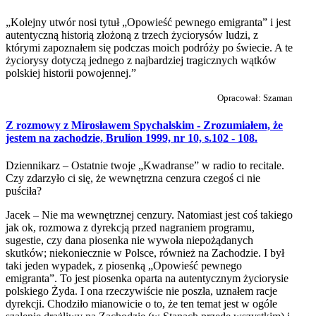
„Kolejny utwór nosi tytuł „Opowieść pewnego emigranta” i jest
autentyczną historią złożoną z trzech życiorysów ludzi, z
którymi zapoznałem się podczas moich podróży po świecie. A te
życiorysy dotyczą jednego z najbardziej tragicznych wątków
polskiej historii powojennej.”
Opracował: Szaman
Z rozmowy z Mirosławem Spychalskim - Zrozumiałem, że
jestem na zachodzie, Brulion 1999, nr 10, s.102 - 108.
Dziennikarz – Ostatnie twoje „Kwadranse” w radio to recitale.
Czy zdarzyło ci się, że wewnętrzna cenzura czegoś ci nie
puściła?
Jacek – Nie ma wewnętrznej cenzury. Natomiast jest coś takiego
jak ok, rozmowa z dyrekcją przed nagraniem programu,
sugestie, czy dana piosenka nie wywoła niepożądanych
skutków; niekoniecznie w Polsce, również na Zachodzie. I był
taki jeden wypadek, z piosenką „Opowieść pewnego
emigranta”. To jest piosenka oparta na autentycznym życiorysie
polskiego Żyda. I ona rzeczywiście nie poszła, uznałem racje
dyrekcji. Chodziło mianowicie o to, że ten temat jest w ogóle