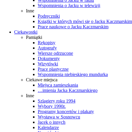
Wspomnienia o Jacku w radiu
Wspomnienia o Jacku w telewizji
Inne
Podręczniki
Książki w których mówi się o Jacku Kaczmarskim
Prace naukowe o Jacku Kaczmarskim
Ciekawostki
Pamiątki
Rękopisy
Autografy
Wiersze odrzucone
Dokumenty
Wizytówki
Prace plastyczne
Wspomnienia niebieskiego mundurka
Ciekawe miejsca
Miejsca zamieszkania
…imienia Jacka Kaczmarskiego
Inne
Szlagiery roku 1994
Wybory 1990r.
Programy koncertów i plakaty
Wystawa w Sosnowcu
Jacek o innych
Kalendarze