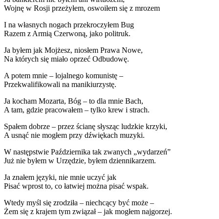
Wojnę w Rosji przeżyłem, oswoiłem się z mrozem
I na własnych nogach przekroczyłem Bug
Razem z Armią Czerwoną, jako politruk.
Ja byłem jak Mojżesz, niosłem Prawa Nowe,
Na których się miało oprzeć Odbudowę.
A potem mnie – lojalnego komunistę –
Przekwalifikowali na manikiurzystę.
Ja kocham Mozarta, Bóg – to dla mnie Bach,
A tam, gdzie pracowałem – tylko krew i strach.
Spałem dobrze – przez ścianę słysząc ludzkie krzyki,
A usnąć nie mogłem przy dźwiękach muzyki.
W następstwie Października tak zwanych „wydarzeń”
Już nie byłem w Urzędzie, byłem dziennikarzem.
Ja znałem języki, nie mnie uczyć jak
Pisać wprost to, co łatwiej można pisać wspak.
Wtedy myśl się zrodziła – niechcący być może –
Żem się z krajem tym związał – jak mogłem najgorzej.