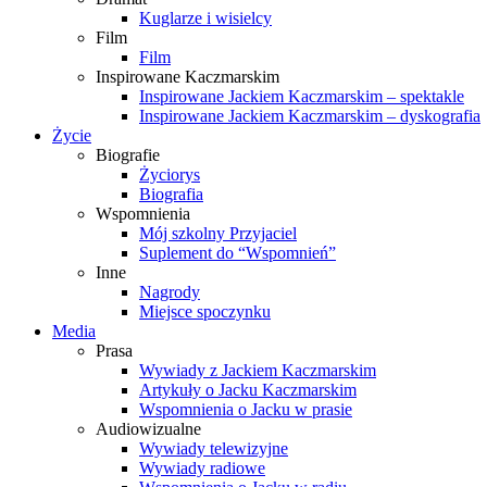
Kuglarze i wisielcy
Film
Film
Inspirowane Kaczmarskim
Inspirowane Jackiem Kaczmarskim – spektakle
Inspirowane Jackiem Kaczmarskim – dyskografia
Życie
Biografie
Życiorys
Biografia
Wspomnienia
Mój szkolny Przyjaciel
Suplement do “Wspomnień”
Inne
Nagrody
Miejsce spoczynku
Media
Prasa
Wywiady z Jackiem Kaczmarskim
Artykuły o Jacku Kaczmarskim
Wspomnienia o Jacku w prasie
Audiowizualne
Wywiady telewizyjne
Wywiady radiowe