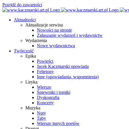
Przejdź do zawartości
Aktualności
Aktualizacje serwisu
Nowości na stronie
Zgłaszanie wydarzeń i wydawnictw
Wydarzenia
Nowe wydawnictwa
Twórczość
Epika
Powieści
Jacek Kaczmarski opowiada
Felietony
Inne (opowiadania, wspomnienia)
Liryka
Wiersze
Śpiewniki i tomiki
Dyskografia
Koncerty
Muzyka
Nuty
Taby
Wiersze innych poetów
Dramat