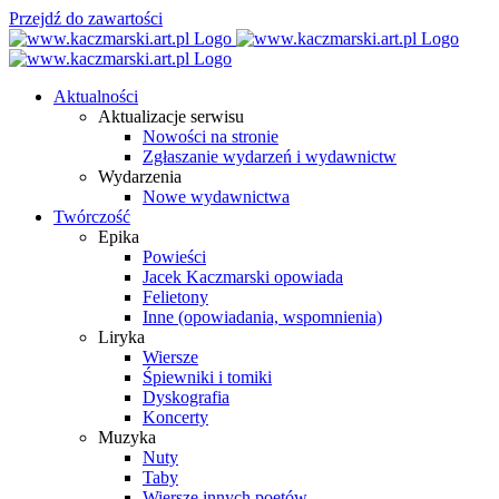
Przejdź do zawartości
Aktualności
Aktualizacje serwisu
Nowości na stronie
Zgłaszanie wydarzeń i wydawnictw
Wydarzenia
Nowe wydawnictwa
Twórczość
Epika
Powieści
Jacek Kaczmarski opowiada
Felietony
Inne (opowiadania, wspomnienia)
Liryka
Wiersze
Śpiewniki i tomiki
Dyskografia
Koncerty
Muzyka
Nuty
Taby
Wiersze innych poetów