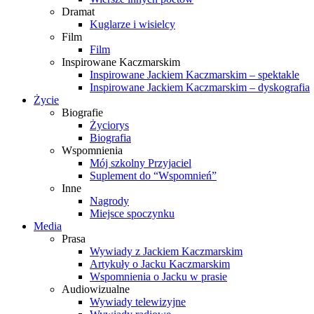
Dramat
Kuglarze i wisielcy
Film
Film
Inspirowane Kaczmarskim
Inspirowane Jackiem Kaczmarskim – spektakle
Inspirowane Jackiem Kaczmarskim – dyskografia
Życie
Biografie
Życiorys
Biografia
Wspomnienia
Mój szkolny Przyjaciel
Suplement do “Wspomnień”
Inne
Nagrody
Miejsce spoczynku
Media
Prasa
Wywiady z Jackiem Kaczmarskim
Artykuły o Jacku Kaczmarskim
Wspomnienia o Jacku w prasie
Audiowizualne
Wywiady telewizyjne