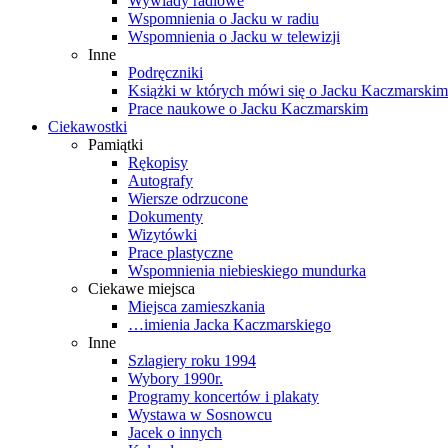
Wywiady radiowe
Wspomnienia o Jacku w radiu
Wspomnienia o Jacku w telewizji
Inne
Podręczniki
Książki w których mówi się o Jacku Kaczmarskim
Prace naukowe o Jacku Kaczmarskim
Ciekawostki
Pamiątki
Rękopisy
Autografy
Wiersze odrzucone
Dokumenty
Wizytówki
Prace plastyczne
Wspomnienia niebieskiego mundurka
Ciekawe miejsca
Miejsca zamieszkania
…imienia Jacka Kaczmarskiego
Inne
Szlagiery roku 1994
Wybory 1990r.
Programy koncertów i plakaty
Wystawa w Sosnowcu
Jacek o innych