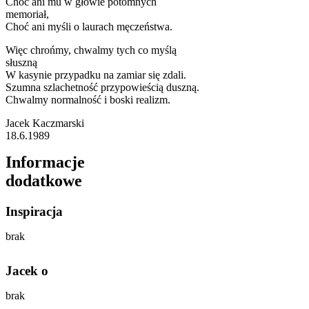
Choć ani mu w głowie potomnych
memoriał,
Choć ani myśli o laurach męczeństwa.
Więc chrońmy, chwalmy tych co myślą
słuszną
W kasynie przypadku na zamiar się zdali.
Szumna szlachetność przypowieścią duszną.
Chwalmy normalność i boski realizm.
Jacek Kaczmarski
18.6.1989
Informacje
dodatkowe
Inspiracja
brak
Jacek o
brak