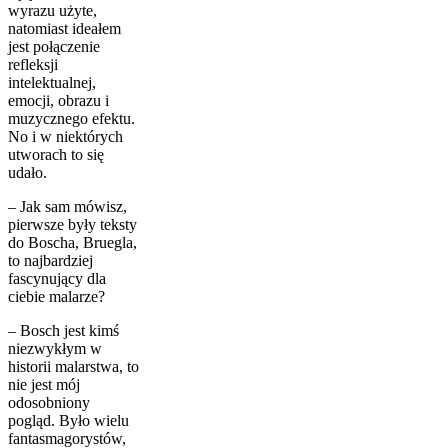
wyrazu użyte,
natomiast ideałem
jest połączenie
refleksji
intelektualnej,
emocji, obrazu i
muzycznego efektu.
No i w niektórych
utworach to się
udało.
– Jak sam mówisz,
pierwsze były teksty
do Boscha, Bruegla,
to najbardziej
fascynujący dla
ciebie malarze?
– Bosch jest kimś
niezwykłym w
historii malarstwa, to
nie jest mój
odosobniony
pogląd. Było wielu
fantasmagorystów,