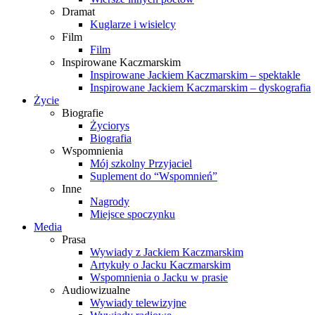
Dramat
Kuglarze i wisielcy
Film
Film
Inspirowane Kaczmarskim
Inspirowane Jackiem Kaczmarskim – spektakle
Inspirowane Jackiem Kaczmarskim – dyskografia
Życie
Biografie
Życiorys
Biografia
Wspomnienia
Mój szkolny Przyjaciel
Suplement do “Wspomnień”
Inne
Nagrody
Miejsce spoczynku
Media
Prasa
Wywiady z Jackiem Kaczmarskim
Artykuły o Jacku Kaczmarskim
Wspomnienia o Jacku w prasie
Audiowizualne
Wywiady telewizyjne