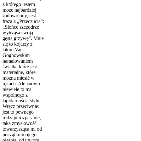
z którego jestem
może najbardziej
zadowolony, jest
fraza z „Przeczucia”:
„Słońce szczodrze
wytrząsa swoją
gęstą grzywę”. Mnie
się to kojarzy z
takim Van
Goghowskim
namalowaniem
światła, które jest
materialne, które
można miesić w
rękach. Ale znowu
niewiele to ma
wspólnego z
lapidarnością stylu.
Wręcz przeciwnie:
jest to pewnego
rodzaju rozpasanie,
taka zmysłowość
towarzysząca mi od
początku mojego
pisania, od utworu