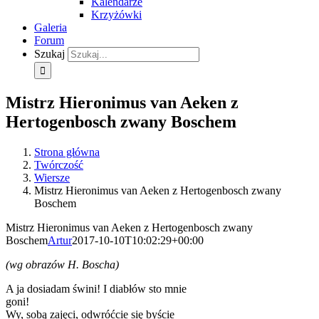
Kalendarze
Krzyżówki
Galeria
Forum
Szukaj
Mistrz Hieronimus van Aeken z
Hertogenbosch zwany Boschem
Strona główna
Twórczość
Wiersze
Mistrz Hieronimus van Aeken z Hertogenbosch zwany
Boschem
Mistrz Hieronimus van Aeken z Hertogenbosch zwany
Boschem
Artur
2017-10-10T10:02:29+00:00
(wg obrazów H. Boscha)
A ja dosiadam świni! I diabłów sto mnie
goni!
Wy, sobą zajęci, odwróćcie się byście