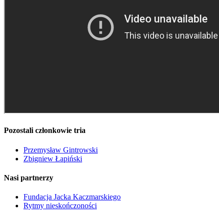
Pozostali członkowie tria
Przemysław Gintrowski
Zbigniew Łapiński
Nasi partnerzy
Fundacja Jacka Kaczmarskiego
Rytmy nieskończoności