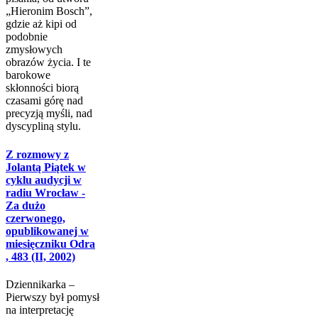
„Hieronim Bosch”,
gdzie aż kipi od
podobnie
zmysłowych
obrazów życia. I te
barokowe
skłonności biorą
czasami górę nad
precyzją myśli, nad
dyscypliną stylu.
Z rozmowy z
Jolantą Piątek w
cyklu audycji w
radiu Wrocław -
Za dużo
czerwonego,
opublikowanej w
miesięczniku Odra
, 483 (II, 2002)
Dziennikarka –
Pierwszy był pomysł
na interpretację