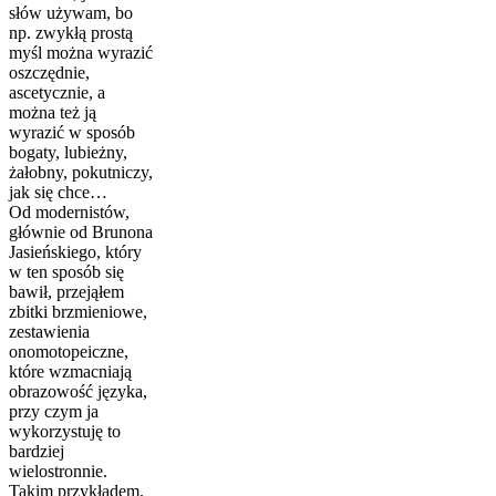
słów używam, bo
np. zwykłą prostą
myśl można wyrazić
oszczędnie,
ascetycznie, a
można też ją
wyrazić w sposób
bogaty, lubieżny,
żałobny, pokutniczy,
jak się chce…
Od modernistów,
głównie od Brunona
Jasieńskiego, który
w ten sposób się
bawił, przejąłem
zbitki brzmieniowe,
zestawienia
onomotopeiczne,
które wzmacniają
obrazowość języka,
przy czym ja
wykorzystuję to
bardziej
wielostronnie.
Takim przykładem,