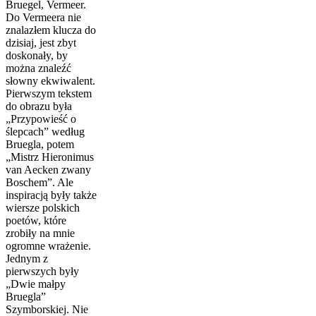
Bruegel, Vermeer.
Do Vermeera nie
znalazłem klucza do
dzisiaj, jest zbyt
doskonały, by
można znaleźć
słowny ekwiwalent.
Pierwszym tekstem
do obrazu była
„Przypowieść o
ślepcach” według
Bruegla, potem
„Mistrz Hieronimus
van Aecken zwany
Boschem”. Ale
inspiracją były także
wiersze polskich
poetów, które
zrobiły na mnie
ogromne wrażenie.
Jednym z
pierwszych były
„Dwie małpy
Bruegla”
Szymborskiej. Nie