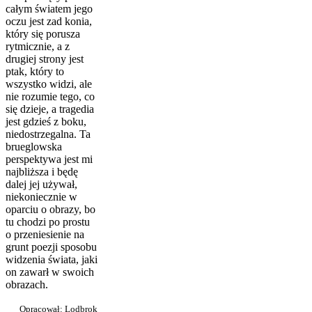
całym światem jego
oczu jest zad konia,
który się porusza
rytmicznie, a z
drugiej strony jest
ptak, który to
wszystko widzi, ale
nie rozumie tego, co
się dzieje, a tragedia
jest gdzieś z boku,
niedostrzegalna. Ta
brueglowska
perspektywa jest mi
najbliższa i będę
dalej jej używał,
niekoniecznie w
oparciu o obrazy, bo
tu chodzi po prostu
o przeniesienie na
grunt poezji sposobu
widzenia świata, jaki
on zawarł w swoich
obrazach.
Opracował: Lodbrok