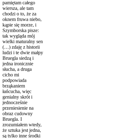
pamiętam całego
wiersza, ale tam
chodzi o to, że za
oknem fruwa niebo,
kąpie się morze, i
Szymborska pisze:
tak wygląda mój
wielki maturalny sen
(…) zdaję z historii
ludzi i te dwie małpy
Bruegla siedzą i
jedna ironicznie
słucha, a druga
cicho mi
podpowiada
brząkaniem
łańcucha, więc
genialny skrót i
jednocześnie
przeniesienie na
obraz cudowny
Bruegla. I
zrozumiałem wtedy,
że sztuka jest jedna,
są tylko inne środki