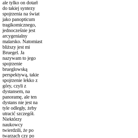
ale tylko on dotarł
do takiej syntezy
spojrzenia na świat
jako panopticum
tragikomicznego,
jednocześnie jest
arcygenialny
malarsko. Natomiast
bliższy jest mi
Bruegel. Ja
nazywam to jego
spojrzenie
brueglowską
perspektywą, takie
spojrzenie lekko z
góry, czyli z
dystansem, na
panoramę, ale ten
dystans nie jest na
tyle odległy, żeby
utracić szczegół.
Niektórzy
naukowcy
twierdzili, że po
twarzach czy po