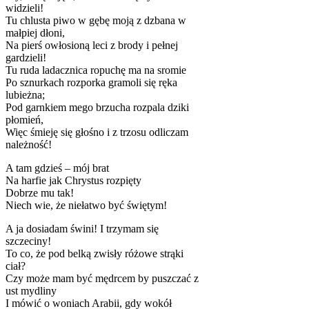
widzieli!
Tu chlusta piwo w gębę moją z dzbana w
małpiej dłoni,
Na pierś owłosioną leci z brody i pełnej
gardzieli!
Tu ruda ladacznica ropuchę ma na sromie
Po sznurkach rozporka gramoli się ręka
lubieżna;
Pod garnkiem mego brzucha rozpala dziki
płomień,
Więc śmieję się głośno i z trzosu odliczam
należność!
A tam gdzieś – mój brat
Na harfie jak Chrystus rozpięty
Dobrze mu tak!
Niech wie, że niełatwo być świętym!
A ja dosiadam świni! I trzymam się
szczeciny!
To co, że pod belką zwisły różowe strąki
ciał?
Czy może mam być mędrcem by puszczać z
ust mydliny
I mówić o woniach Arabii, gdy wokół