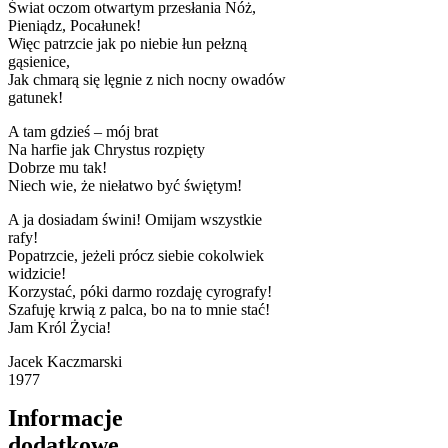
Świat oczom otwartym przesłania Nóż,
Pieniądz, Pocałunek!
Więc patrzcie jak po niebie łun pełzną
gąsienice,
Jak chmarą się lęgnie z nich nocny owadów
gatunek!
A tam gdzieś – mój brat
Na harfie jak Chrystus rozpięty
Dobrze mu tak!
Niech wie, że niełatwo być świętym!
A ja dosiadam świni! Omijam wszystkie
rafy!
Popatrzcie, jeżeli prócz siebie cokolwiek
widzicie!
Korzystać, póki darmo rozdaję cyrografy!
Szafuję krwią z palca, bo na to mnie stać!
Jam Król Życia!
Jacek Kaczmarski
1977
Informacje
dodatkowe