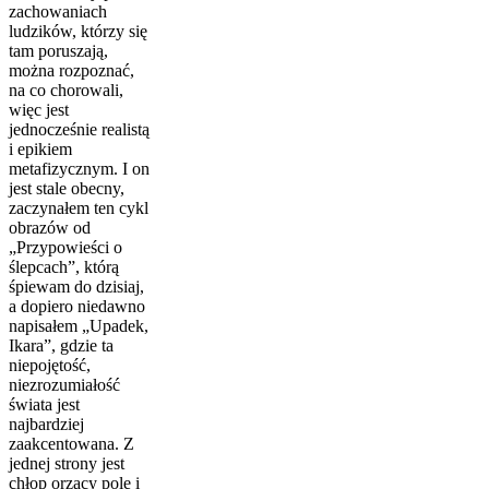
zachowaniach
ludzików, którzy się
tam poruszają,
można rozpoznać,
na co chorowali,
więc jest
jednocześnie realistą
i epikiem
metafizycznym. I on
jest stale obecny,
zaczynałem ten cykl
obrazów od
„Przypowieści o
ślepcach”, którą
śpiewam do dzisiaj,
a dopiero niedawno
napisałem „Upadek,
Ikara”, gdzie ta
niepojętość,
niezrozumiałość
świata jest
najbardziej
zaakcentowana. Z
jednej strony jest
chłop orzący pole i