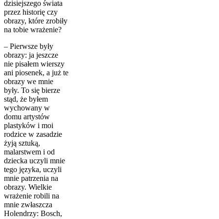
dzisiejszego świata
przez historię czy
obrazy, które zrobiły
na tobie wrażenie?
– Pierwsze były
obrazy: ja jeszcze
nie pisałem wierszy
ani piosenek, a już te
obrazy we mnie
były. To się bierze
stąd, że byłem
wychowany w
domu artystów
plastyków i moi
rodzice w zasadzie
żyją sztuką,
malarstwem i od
dziecka uczyli mnie
tego języka, uczyli
mnie patrzenia na
obrazy. Wielkie
wrażenie robili na
mnie zwłaszcza
Holendrzy: Bosch,