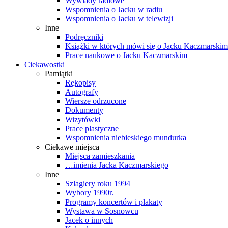
Wywiady radiowe
Wspomnienia o Jacku w radiu
Wspomnienia o Jacku w telewizji
Inne
Podręczniki
Książki w których mówi się o Jacku Kaczmarskim
Prace naukowe o Jacku Kaczmarskim
Ciekawostki
Pamiątki
Rękopisy
Autografy
Wiersze odrzucone
Dokumenty
Wizytówki
Prace plastyczne
Wspomnienia niebieskiego mundurka
Ciekawe miejsca
Miejsca zamieszkania
…imienia Jacka Kaczmarskiego
Inne
Szlagiery roku 1994
Wybory 1990r.
Programy koncertów i plakaty
Wystawa w Sosnowcu
Jacek o innych