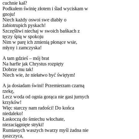
cuchnie kał?
Podkułem świnię złotem i ślad wyciskam w
gnoju!
Niech każdy oswoi swe diabły o
żabiotrupich pyskach!
Szczęśliwi niechaj w swoich bańkach z
tęczy śpią w spokoju
Nim w parę ich zmienią płonące wsie,
młyny i zamczyska!
A tam gdzieś – mój brat
Na harfie jak Chrystus rozpięty
Dobrze mu tak!
Niech wie, że niełatwo być świętym!
A ja dosiadam świni! Przemierzam czarną
rzekę,
Lecz woda od ognia gorąca nie gasi jurnych
krzyków!
Więc starczy nam radości! Do końca
niedaleko!
Łaskoczą do śmiechu włochate,
niezaciągnięte stryki!
Rumianych waszych twarzy myśl żadna nie
zaszczyca,