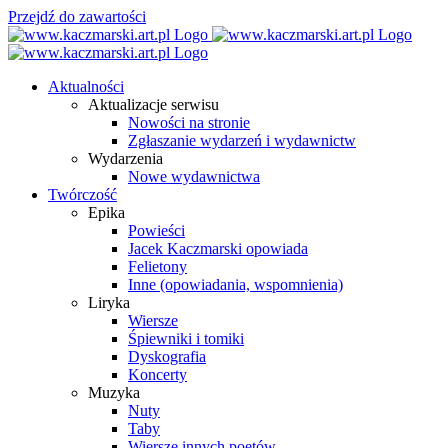
Przejdź do zawartości
Aktualności
Aktualizacje serwisu
Nowości na stronie
Zgłaszanie wydarzeń i wydawnictw
Wydarzenia
Nowe wydawnictwa
Twórczość
Epika
Powieści
Jacek Kaczmarski opowiada
Felietony
Inne (opowiadania, wspomnienia)
Liryka
Wiersze
Śpiewniki i tomiki
Dyskografia
Koncerty
Muzyka
Nuty
Taby
Wiersze innych poetów