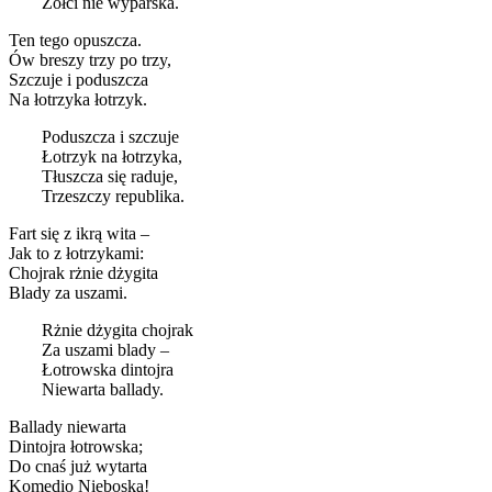
Żółci nie wyparska.
Ten tego opuszcza.
Ów breszy trzy po trzy,
Szczuje i poduszcza
Na łotrzyka łotrzyk.
Poduszcza i szczuje
Łotrzyk na łotrzyka,
Tłuszcza się raduje,
Trzeszczy republika.
Fart się z ikrą wita –
Jak to z łotrzykami:
Chojrak rżnie dżygita
Blady za uszami.
Rżnie dżygita chojrak
Za uszami blady –
Łotrowska dintojra
Niewarta ballady.
Ballady niewarta
Dintojra łotrowska;
Do cnaś już wytarta
Komedio Nieboska!