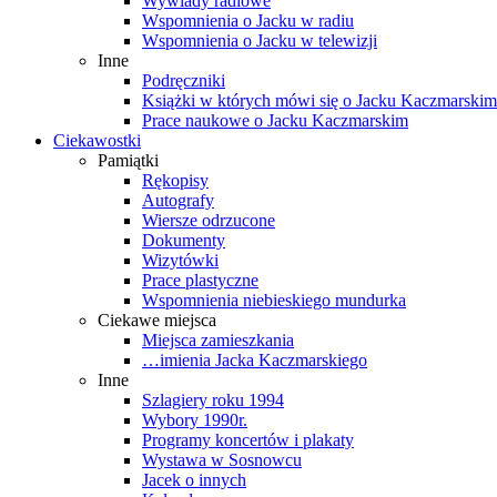
Wywiady radiowe
Wspomnienia o Jacku w radiu
Wspomnienia o Jacku w telewizji
Inne
Podręczniki
Książki w których mówi się o Jacku Kaczmarskim
Prace naukowe o Jacku Kaczmarskim
Ciekawostki
Pamiątki
Rękopisy
Autografy
Wiersze odrzucone
Dokumenty
Wizytówki
Prace plastyczne
Wspomnienia niebieskiego mundurka
Ciekawe miejsca
Miejsca zamieszkania
…imienia Jacka Kaczmarskiego
Inne
Szlagiery roku 1994
Wybory 1990r.
Programy koncertów i plakaty
Wystawa w Sosnowcu
Jacek o innych