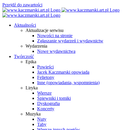
Przejdź do zawartości
Aktualności
Aktualizacje serwisu
Nowości na stronie
Zgłaszanie wydarzeń i wydawnictw
Wydarzenia
Nowe wydawnictwa
Twórczość
Epika
Powieści
Jacek Kaczmarski opowiada
Felietony
Inne (opowiadania, wspomnienia)
Liryka
Wiersze
Śpiewniki i tomiki
Dyskografia
Koncerty
Muzyka
Nuty
Taby
Wiersze innych poetów