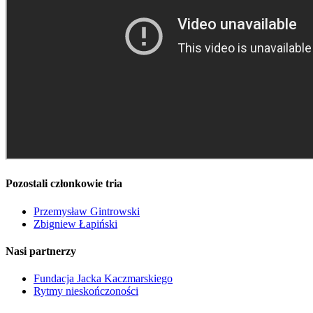
Pozostali członkowie tria
Przemysław Gintrowski
Zbigniew Łapiński
Nasi partnerzy
Fundacja Jacka Kaczmarskiego
Rytmy nieskończoności