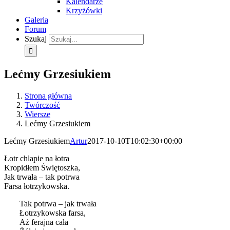
Kalendarze
Krzyżówki
Galeria
Forum
Szukaj
Lećmy Grzesiukiem
Strona główna
Twórczość
Wiersze
Lećmy Grzesiukiem
Lećmy Grzesiukiem
Artur
2017-10-10T10:02:30+00:00
Łotr chlapie na łotra
Kropidłem Świętoszka,
Jak trwała – tak potrwa
Farsa łotrzykowska.
Tak potrwa – jak trwała
Łotrzykowska farsa,
Aż ferajna cała