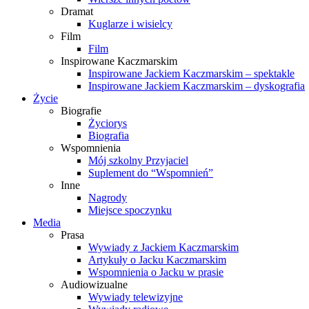
Dramat
Kuglarze i wisielcy
Film
Film
Inspirowane Kaczmarskim
Inspirowane Jackiem Kaczmarskim – spektakle
Inspirowane Jackiem Kaczmarskim – dyskografia
Życie
Biografie
Życiorys
Biografia
Wspomnienia
Mój szkolny Przyjaciel
Suplement do “Wspomnień”
Inne
Nagrody
Miejsce spoczynku
Media
Prasa
Wywiady z Jackiem Kaczmarskim
Artykuły o Jacku Kaczmarskim
Wspomnienia o Jacku w prasie
Audiowizualne
Wywiady telewizyjne