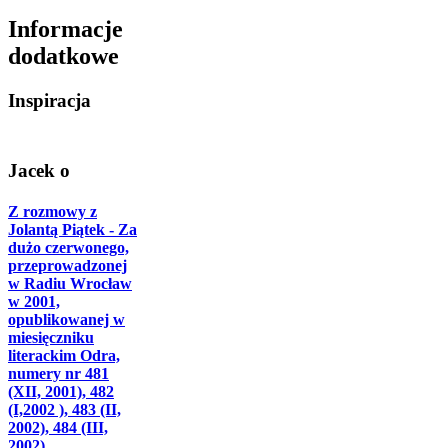
Informacje
dodatkowe
Inspiracja
Jacek o
Z rozmowy z
Jolantą Piątek - Za
dużo czerwonego,
przeprowadzonej
w Radiu Wrocław
w 2001,
opublikowanej w
miesięczniku
literackim Odra,
numery nr 481
(XII, 2001), 482
(I,2002 ), 483 (II,
2002), 484 (III,
2002)