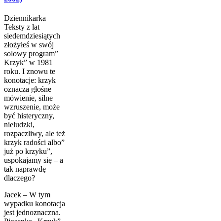
Dziennikarka –
Teksty z lat
siedemdziesiątych
złożyłeś w swój
solowy program”
Krzyk” w 1981
roku. I znowu te
konotacje: krzyk
oznacza głośne
mówienie, silne
wzruszenie, może
być histeryczny,
nieludzki,
rozpaczliwy, ale też
krzyk radości albo”
już po krzyku”,
uspokaja­my się – a
tak naprawdę
dlaczego?
Jacek – W tym
wypadku konotacja
jest jednoznaczna.