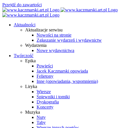
Przejdź do zawartości
Aktualności
Aktualizacje serwisu
Nowości na stronie
Zgłaszanie wydarzeń i wydawnictw
Wydarzenia
Nowe wydawnictwa
Twórczość
Epika
Powieści
Jacek Kaczmarski opowiada
Felietony
Inne (opowiadania, wspomnienia)
Liryka
Wiersze
Śpiewniki i tomiki
Dyskografia
Koncerty
Muzyka
Nuty
Taby
Wiersze innych poetów