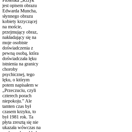
Piosenka „Krzyk”
jest opisem obrazu
Edwarda Muncha,
słynnego obrazu
kobiety krzyczącej
na moście,
przejmujący obraz,
nakładający się na
moje osobiste
doświadczenia z
pewną osobą, która
do­świadczała lęku
istnienia na granicy
choroby
psychicznej, tego
lęku, o którym
potem napisałem w
„Przeczuciu, czyli
czterech porach
niepokoju.” Ale
tamten czas był
czasem krzyku, to
był 1981 rok. Ta
płyta zresztą się nie
ukazała wówczas na