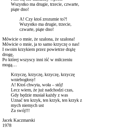
Wszystko ma drugie, trzecie, czwarte,
piąte dno!
A! Czy ktoś zrozumie to?!
Wszystko ma drugie, trzecie,
czwarte, piąte dno!
Mówicie o mnie, że szalona, że szalona!
Mówicie o mnie, ja to samo krzyczę o nas!
I swoim krzykiem przez powietrze drążę
drogę,
Po której wszyscy inni iść w milczeniu
mogą…
Krzyczę, krzyczę, krzyczę, krzyczę
wniebogłosy!
A! Ktoś chwyta, woła – stój!
Lecz wiem, że już nadchodzi czas,
Gdy będzie musiał każdy z was
Uznać ten krzyk, ten krzyk, ten krzyk z
mych niemych ust
Za swój!!!
Jacek Kaczmarski
1978