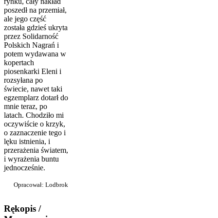
rynku, cały nakład
poszedł na przemiał,
ale jego część
została gdzieś ukryta
przez Solidarność
Polskich Nagrań i
potem wydawana w
kopertach
piosenkarki Eleni i
rozsyłana po
świecie, nawet taki
egzemplarz dotarł do
mnie teraz, po
latach. Chodziło mi
oczywiście o krzyk,
o zaznaczenie tego i
lęku istnienia, i
przerażenia światem,
i wyrażenia buntu
jednocześ­nie.
Opracował: Lodbrok
Rękopis /