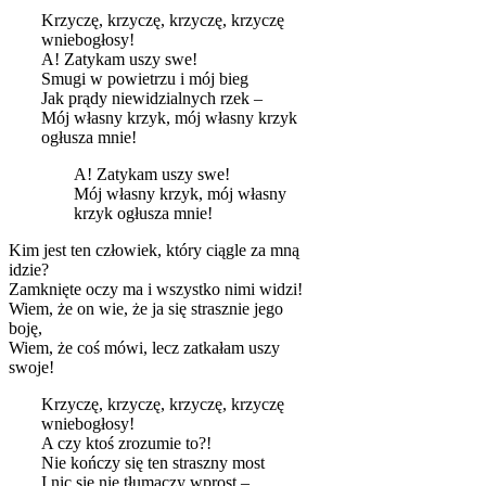
Krzyczę, krzyczę, krzyczę, krzyczę
wniebogłosy!
A! Zatykam uszy swe!
Smugi w powietrzu i mój bieg
Jak prądy niewidzialnych rzek –
Mój własny krzyk, mój własny krzyk
ogłusza mnie!
A! Zatykam uszy swe!
Mój własny krzyk, mój własny
krzyk ogłusza mnie!
Kim jest ten człowiek, który ciągle za mną
idzie?
Zamknięte oczy ma i wszystko nimi widzi!
Wiem, że on wie, że ja się strasznie jego
boję,
Wiem, że coś mówi, lecz zatkałam uszy
swoje!
Krzyczę, krzyczę, krzyczę, krzyczę
wniebogłosy!
A czy ktoś zrozumie to?!
Nie kończy się ten straszny most
I nic się nie tłumaczy wprost –