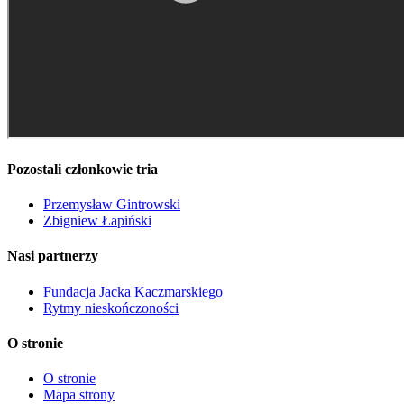
Pozostali członkowie tria
Przemysław Gintrowski
Zbigniew Łapiński
Nasi partnerzy
Fundacja Jacka Kaczmarskiego
Rytmy nieskończoności
O stronie
O stronie
Mapa strony