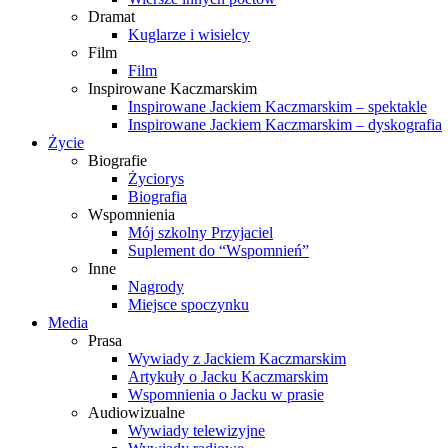
Dramat
Kuglarze i wisielcy
Film
Film
Inspirowane Kaczmarskim
Inspirowane Jackiem Kaczmarskim – spektakle
Inspirowane Jackiem Kaczmarskim – dyskografia
Życie
Biografie
Życiorys
Biografia
Wspomnienia
Mój szkolny Przyjaciel
Suplement do “Wspomnień”
Inne
Nagrody
Miejsce spoczynku
Media
Prasa
Wywiady z Jackiem Kaczmarskim
Artykuły o Jacku Kaczmarskim
Wspomnienia o Jacku w prasie
Audiowizualne
Wywiady telewizyjne