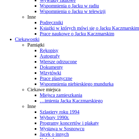
Wywiady radiowe
Wspomnienia o Jacku w radiu
Wspomnienia o Jacku w telewizji
Inne
Podręczniki
Książki w których mówi się o Jacku Kaczmarskim
Prace naukowe o Jacku Kaczmarskim
Ciekawostki
Pamiątki
Rękopisy
Autografy
Wiersze odrzucone
Dokumenty
Wizytówki
Prace plastyczne
Wspomnienia niebieskiego mundurka
Ciekawe miejsca
Miejsca zamieszkania
…imienia Jacka Kaczmarskiego
Inne
Szlagiery roku 1994
Wybory 1990r.
Programy koncertów i plakaty
Wystawa w Sosnowcu
Jacek o innych