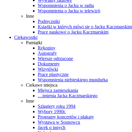
Wywiady radiowe
Wspomnienia o Jacku w radiu
Wspomnienia o Jacku w telewizji
Inne
Podręczniki
Książki w których mówi się o Jacku Kaczmarskim
Prace naukowe o Jacku Kaczmarskim
Ciekawostki
Pamiątki
Rękopisy
Autografy
Wiersze odrzucone
Dokumenty
Wizytówki
Prace plastyczne
Wspomnienia niebieskiego mundurka
Ciekawe miejsca
Miejsca zamieszkania
…imienia Jacka Kaczmarskiego
Inne
Szlagiery roku 1994
Wybory 1990r.
Programy koncertów i plakaty
Wystawa w Sosnowcu
Jacek o innych