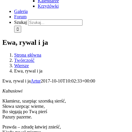
Kalendarze
Krzyżówki
Galeria
Forum
Szukaj
Ewa, rywal i ja
Strona główna
Twórczość
Wiersze
Ewa, rywal i ja
Ewa, rywal i ja
Artur
2017-10-10T10:02:33+00:00
Kubusiowi
Kłamiesz, szarpiąc szorstką sierść,
Słowa szepcąc wierne,
Bo sięgają po Twą pierś
Pazury pazerne.
Prawda – zdradę łatwiej znieść,