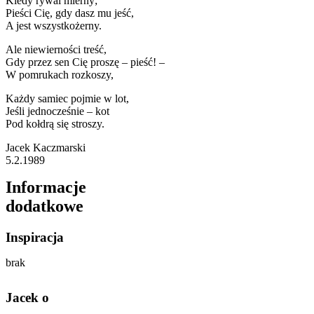
Kiedy rywal mierny;
Pieści Cię, gdy dasz mu jeść,
A jest wszystkożerny.
Ale niewierności treść,
Gdy przez sen Cię proszę – pieść! –
W pomrukach rozkoszy,
Każdy samiec pojmie w lot,
Jeśli jednocześnie – kot
Pod kołdrą się stroszy.
Jacek Kaczmarski
5.2.1989
Informacje
dodatkowe
Inspiracja
brak
Jacek o