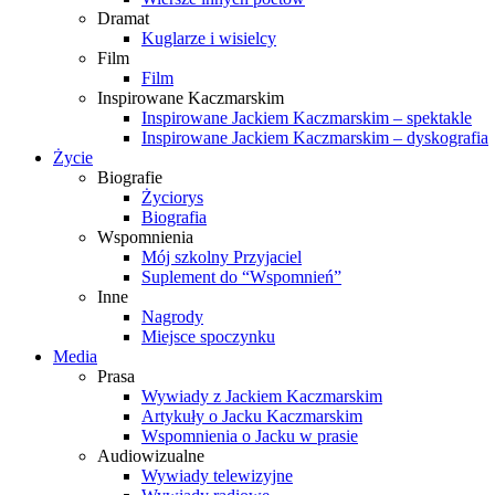
Dramat
Kuglarze i wisielcy
Film
Film
Inspirowane Kaczmarskim
Inspirowane Jackiem Kaczmarskim – spektakle
Inspirowane Jackiem Kaczmarskim – dyskografia
Życie
Biografie
Życiorys
Biografia
Wspomnienia
Mój szkolny Przyjaciel
Suplement do “Wspomnień”
Inne
Nagrody
Miejsce spoczynku
Media
Prasa
Wywiady z Jackiem Kaczmarskim
Artykuły o Jacku Kaczmarskim
Wspomnienia o Jacku w prasie
Audiowizualne
Wywiady telewizyjne