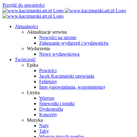
Przejdź do zawartości
Aktualności
Aktualizacje serwisu
Nowości na stronie
Zgłaszanie wydarzeń i wydawnictw
Wydarzenia
Nowe wydawnictwa
Twórczość
Epika
Powieści
Jacek Kaczmarski opowiada
Felietony
Inne (opowiadania, wspomnienia)
Liryka
Wiersze
Śpiewniki i tomiki
Dyskografia
Koncerty
Muzyka
Nuty
Taby
Wiersze innych poetów