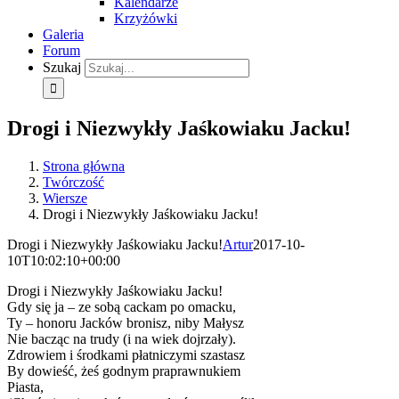
Kalendarze
Krzyżówki
Galeria
Forum
Szukaj
Drogi i Niezwykły Jaśkowiaku Jacku!
Strona główna
Twórczość
Wiersze
Drogi i Niezwykły Jaśkowiaku Jacku!
Drogi i Niezwykły Jaśkowiaku Jacku!
Artur
2017-10-
10T10:02:10+00:00
Drogi i Niezwykły Jaśkowiaku Jacku!
Gdy się ja – ze sobą cackam po omacku,
Ty – honoru Jacków bronisz, niby Małysz
Nie bacząc na trudy (i na wiek dojrzały).
Zdrowiem i środkami płatniczymi szastasz
By dowieść, żeś godnym praprawnukiem
Piasta,