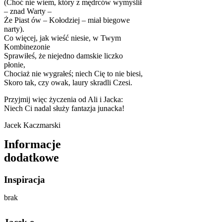
(Choć nie wiem, który z mędrców wymyślił
– znad Warty –
Że Piast ów – Kołodziej – miał biegowe
narty).
Co więcej, jak wieść niesie, w Twym
Kombinezonie
Sprawiłeś, że niejedno damskie liczko
płonie,
Chociaż nie wygrałeś; niech Cię to nie biesi,
Skoro tak, czy owak, laury skradli Czesi.
Przyjmij więc życzenia od Ali i Jacka:
Niech Ci nadal służy fantazja junacka!
Jacek Kaczmarski
Informacje
dodatkowe
Inspiracja
brak