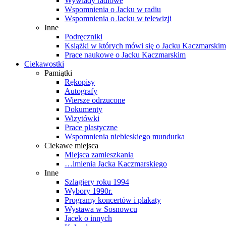
Wywiady radiowe
Wspomnienia o Jacku w radiu
Wspomnienia o Jacku w telewizji
Inne
Podręczniki
Książki w których mówi się o Jacku Kaczmarskim
Prace naukowe o Jacku Kaczmarskim
Ciekawostki
Pamiątki
Rękopisy
Autografy
Wiersze odrzucone
Dokumenty
Wizytówki
Prace plastyczne
Wspomnienia niebieskiego mundurka
Ciekawe miejsca
Miejsca zamieszkania
…imienia Jacka Kaczmarskiego
Inne
Szlagiery roku 1994
Wybory 1990r.
Programy koncertów i plakaty
Wystawa w Sosnowcu
Jacek o innych