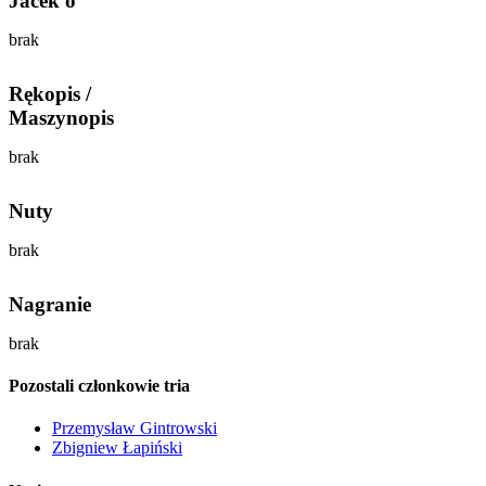
Jacek o
brak
Rękopis /
Maszynopis
brak
Nuty
brak
Nagranie
brak
Pozostali członkowie tria
Przemysław Gintrowski
Zbigniew Łapiński