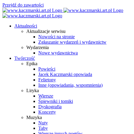
Przejdź do zawartości
Aktualności
Aktualizacje serwisu
Nowości na stronie
Zgłaszanie wydarzeń i wydawnictw
Wydarzenia
Nowe wydawnictwa
Twórczość
Epika
Powieści
Jacek Kaczmarski opowiada
Felietony
Inne (opowiadania, wspomnienia)
Liryka
Wiersze
Śpiewniki i tomiki
Dyskografia
Koncerty
Muzyka
Nuty
Taby
Wiersze innych poetów