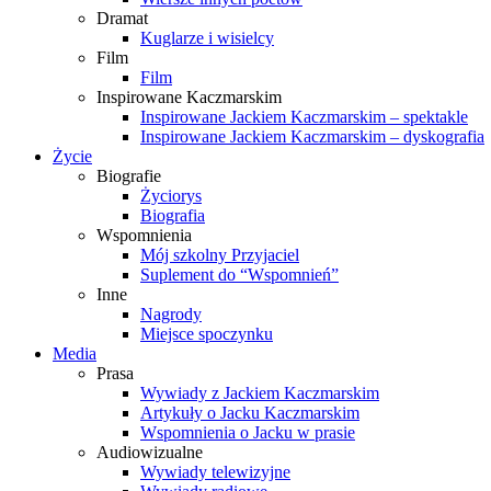
Dramat
Kuglarze i wisielcy
Film
Film
Inspirowane Kaczmarskim
Inspirowane Jackiem Kaczmarskim – spektakle
Inspirowane Jackiem Kaczmarskim – dyskografia
Życie
Biografie
Życiorys
Biografia
Wspomnienia
Mój szkolny Przyjaciel
Suplement do “Wspomnień”
Inne
Nagrody
Miejsce spoczynku
Media
Prasa
Wywiady z Jackiem Kaczmarskim
Artykuły o Jacku Kaczmarskim
Wspomnienia o Jacku w prasie
Audiowizualne
Wywiady telewizyjne