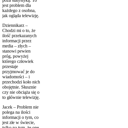
poza statystyką. To
jest problem dla
każdego z osobna,
jak ogląda telewizję.
Dziennikarz –
Chodzi mi o to, że
ilość przekazanych
informacji przez
media – złych –
stanowi pewien
próg, powyżej
którego czło­wiek
przestaje
przyjmować je do
wiadomości – i
przechodzi koło nich
obojętnie. Słusznie
czy nie obciąża się o
to głównie telewizję.
Jacek – Problem nie
polega na ilości
informacji o tym, co
jest złe w świecie,
tylko na tym, że one