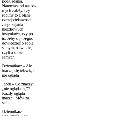
podglądania.
Natomiast od nas sa­
mych zależy, czy
robimy to z błahej,
czczej ciekawości
zaspo­kajania
niezdrowych
instynktów, czy po
to, żeby się czegoś
do­wiedzieć o sobie
samym, o świecie,
czyli o sobie
samych.
Dziennikarz – Ale
inaczej się telewizji
nie ogląda
Jacek – Co znaczy:
„nie ogląda się”?
Każdy ogląda
inaczej. Mów za
siebie.
Dziennikarz –