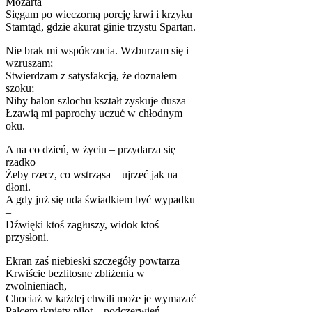
Mozarta
Sięgam po wieczorną porcję krwi i krzyku
Stamtąd, gdzie akurat ginie trzystu Spartan.
Nie brak mi współczucia. Wzburzam się i
wzruszam;
Stwierdzam z satysfakcją, że doznałem
szoku;
Niby balon szlochu kształt zyskuje dusza
Łzawią mi paprochy uczuć w chłodnym
oku.
A na co dzień, w życiu – przydarza się
rzadko
Żeby rzecz, co wstrząsa – ujrzeć jak na
dłoni.
A gdy już się uda świadkiem być wypadku
–
Dźwięki ktoś zagłuszy, widok ktoś
przysłoni.
Ekran zaś niebieski szczegóły powtarza
Krwiście bezlitosne zbliżenia w
zwolnieniach,
Chociaż w każdej chwili może je wymazać
Palcem tknięty pilot – podczerwień