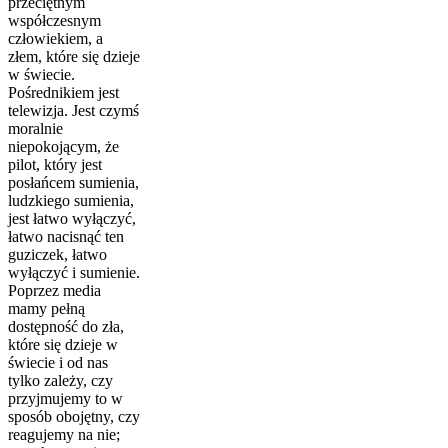
przeciętnym
współczesnym
człowiekiem, a
złem, które się dzieje
w świecie.
Pośrednikiem jest
telewizja. Jest czymś
moralnie
niepokojącym, że
pilot, który jest
posłańcem sumienia,
ludzkiego sumienia,
jest łatwo wyłączyć,
łatwo nacisnąć ten
guziczek, łatwo
wyłączyć i sumienie.
Poprzez media
mamy pełną
dostępność do zła,
które się dzieje w
świecie i od nas
tylko zależy, czy
przyjmujemy to w
sposób obojętny, czy
reagujemy na nie;