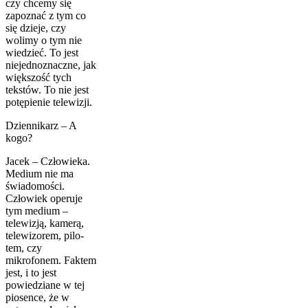
czy chcemy się
zapoznać z tym co
się dzieje, czy
wolimy o tym nie
wiedzieć. To jest
niejednoznaczne, jak
większość tych
tekstów. To nie jest
potę­pienie telewizji.
Dziennikarz – A
kogo?
Jacek – Człowieka.
Medium nie ma
świadomości.
Człowiek operuje
tym medium –
telewizją, kamerą,
telewizorem, pilo­
tem, czy
mikrofonem. Faktem
jest, i to jest
powiedziane w tej
piosence, że w