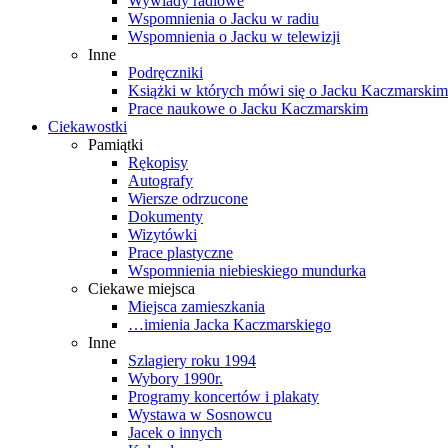
Wywiady radiowe
Wspomnienia o Jacku w radiu
Wspomnienia o Jacku w telewizji
Inne
Podręczniki
Książki w których mówi się o Jacku Kaczmarskim
Prace naukowe o Jacku Kaczmarskim
Ciekawostki
Pamiątki
Rękopisy
Autografy
Wiersze odrzucone
Dokumenty
Wizytówki
Prace plastyczne
Wspomnienia niebieskiego mundurka
Ciekawe miejsca
Miejsca zamieszkania
…imienia Jacka Kaczmarskiego
Inne
Szlagiery roku 1994
Wybory 1990r.
Programy koncertów i plakaty
Wystawa w Sosnowcu
Jacek o innych