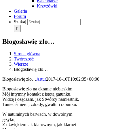
Kalendarze
Krzyżówki
Galeria
Forum
Szukaj
Błogosławię zło…
Strona główna
Twórczość
Wiersze
Błogosławię zło…
Błogosławię zło…
Artur
2017-10-10T10:02:35+00:00
Błogosławię zło na ekranie niebieskim
Mój intymny kontakt z istotą gatunku.
Widzę i osądzam, jak Stwórcy namiestnik,
Taniec śmierci, zdrady, gwałtu i rabunku.
W naturalnych barwach, w dowolnym
języku,
Z dźwiękiem tak klarownym, jak klarnet