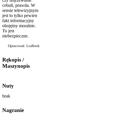
czy dojrzewanie
cebuli, prawda. W
sensie telewizyj­nym
jest to tylko pewien
fakt informacyjny
obojętny moralnie.
To jest
niebezpieczne.
Opracował: Lodbrok
Rękopis /
Maszynopis
Nuty
brak
Nagranie