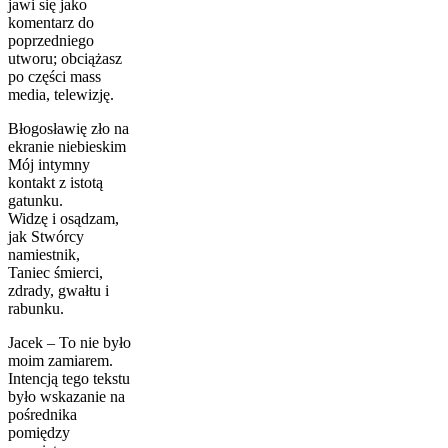
jawi się jako
komentarz do
poprzednie­go
utworu; obciążasz
po części mass
media, telewizję.
Błogosławię zło na
ekranie niebieskim
Mój intymny
kontakt z istotą
gatunku.
Widzę i osądzam,
jak Stwórcy
namiestnik,
Taniec śmierci,
zdrady, gwałtu i
rabunku.
Jacek – To nie było
moim zamiarem.
Intencją tego tekstu
było wskazanie na
pośrednika
pomiędzy