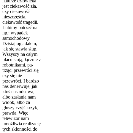
naturze człowieka
jest ciekawość zła,
czy cie­kawość
nieszczęścia,
ciekawość tragedii.
Lubimy patrzeć na
np.: wypadek
samochodowy.
Dzisiaj oglądałem,
jak się stawia słup.
Wszyscy na całym
placu stoją, łącznie z
robotnikami, pa­
trząc: przewróci się
czy się nie
przewróci. I bardzo
nas dener­wuje, jak
ktoś nas odsuwa,
albo zasłania nam
widok, albo za­
głuszy czyjś krzyk,
prawda. Więc
telewizor nam
umożliwia re­alizację
tych skłonności do