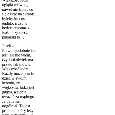
Większość ludzi
ogląda telewizję
nawet nie łapiąc co
się dzieje na ekranie,
byleby im coś
gadało, a czy to
będzie repor­taż z
Bośni czy mecz
piłkarski to…
Jacek –
Prawdopodobnie tak
jest, ale nie wiem,
czy ktokolwiek ma
prawo tak mówić.
Większość ludzi…
Każdy może powie­
dzieć w swoim
imieniu, że
większość ludzi jest
głupia, a sie­bie
uważać za mądrego.
Ja bym nie
uogólniał. To jest
pro­blem, który leży