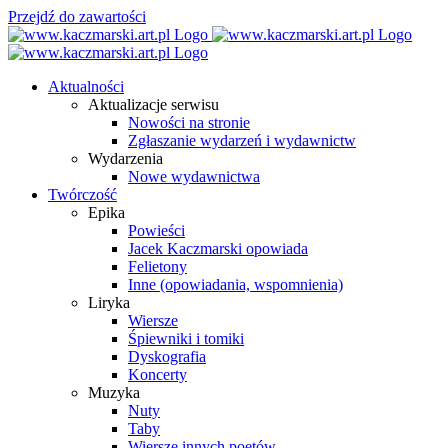
Przejdź do zawartości
Aktualności
Aktualizacje serwisu
Nowości na stronie
Zgłaszanie wydarzeń i wydawnictw
Wydarzenia
Nowe wydawnictwa
Twórczość
Epika
Powieści
Jacek Kaczmarski opowiada
Felietony
Inne (opowiadania, wspomnienia)
Liryka
Wiersze
Śpiewniki i tomiki
Dyskografia
Koncerty
Muzyka
Nuty
Taby
Wiersze innych poetów