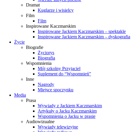
Dramat
Kuglarze i wisielcy
Film
Film
Inspirowane Kaczmarskim
Inspirowane Jackiem Kaczmarskim – spektakle
Inspirowane Jackiem Kaczmarskim – dyskografia
Życie
Biografie
Życiorys
Biografia
Wspomnienia
Mój szkolny Przyjaciel
Suplement do “Wspomnień”
Inne
Nagrody
Miejsce spoczynku
Media
Prasa
Wywiady z Jackiem Kaczmarskim
Artykuły o Jacku Kaczmarskim
Wspomnienia o Jacku w prasie
Audiowizualne
Wywiady telewizyjne