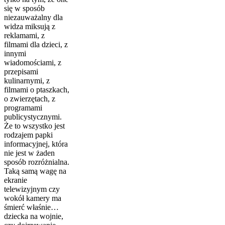
się w sposób
niezauważalny dla
widza miksują z
reklamami, z
filmami dla dzieci, z
innymi
wiadomościami, z
przepisami
kulinarnymi, z
filmami o pta­szkach,
o zwierzętach, z
programami
publicystycznymi.
Że to wszystko jest
rodzajem papki
informacyjnej, która
nie jest w żaden
sposób rozróżnialna.
Taką samą wagę na
ekranie
telewizyjnym czy
wokół kamery ma
śmierć właśnie…
dziecka na wojnie,