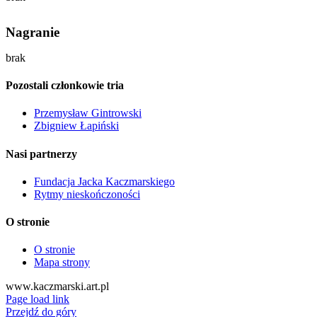
Nagranie
brak
Pozostali członkowie tria
Przemysław Gintrowski
Zbigniew Łapiński
Nasi partnerzy
Fundacja Jacka Kaczmarskiego
Rytmy nieskończoności
O stronie
O stronie
Mapa strony
www.kaczmarski.art.pl
Page load link
Przejdź do góry