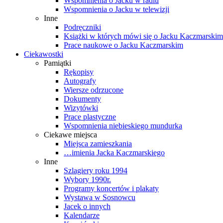
Wspomnienia o Jacku w radiu
Wspomnienia o Jacku w telewizji
Inne
Podręczniki
Książki w których mówi się o Jacku Kaczmarskim
Prace naukowe o Jacku Kaczmarskim
Ciekawostki
Pamiątki
Rękopisy
Autografy
Wiersze odrzucone
Dokumenty
Wizytówki
Prace plastyczne
Wspomnienia niebieskiego mundurka
Ciekawe miejsca
Miejsca zamieszkania
…imienia Jacka Kaczmarskiego
Inne
Szlagiery roku 1994
Wybory 1990r.
Programy koncertów i plakaty
Wystawa w Sosnowcu
Jacek o innych
Kalendarze