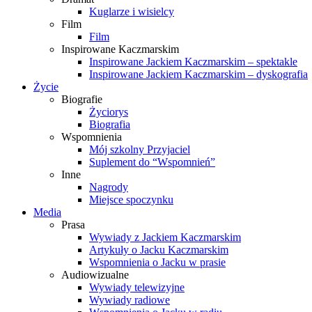
Kuglarze i wisielcy
Film
Film
Inspirowane Kaczmarskim
Inspirowane Jackiem Kaczmarskim – spektakle
Inspirowane Jackiem Kaczmarskim – dyskografia
Życie
Biografie
Życiorys
Biografia
Wspomnienia
Mój szkolny Przyjaciel
Suplement do “Wspomnień”
Inne
Nagrody
Miejsce spoczynku
Media
Prasa
Wywiady z Jackiem Kaczmarskim
Artykuły o Jacku Kaczmarskim
Wspomnienia o Jacku w prasie
Audiowizualne
Wywiady telewizyjne
Wywiady radiowe