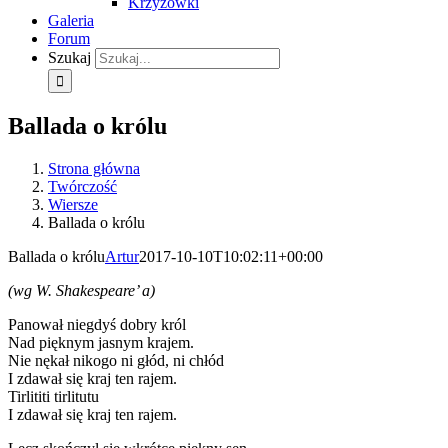
Krzyżówki
Galeria
Forum
Szukaj
Ballada o królu
Strona główna
Twórczość
Wiersze
Ballada o królu
Ballada o królu
Artur
2017-10-10T10:02:11+00:00
(wg W. Shakespeare’ a)
Panował niegdyś dobry król
Nad pięknym jasnym krajem.
Nie nękał nikogo ni głód, ni chłód
I zdawał się kraj ten rajem.
Tirlititi tirlitutu
I zdawał się kraj ten rajem.