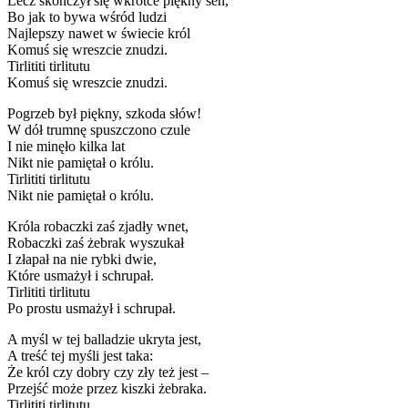
Lecz skończył się wkrótce piękny sen,
Bo jak to bywa wśród ludzi
Najlepszy nawet w świecie król
Komuś się wreszcie znudzi.
Tirlititi tirlitutu
Komuś się wreszcie znudzi.
Pogrzeb był piękny, szkoda słów!
W dół trumnę spuszczono czule
I nie minęło kilka lat
Nikt nie pamiętał o królu.
Tirlititi tirlitutu
Nikt nie pamiętał o królu.
Króla robaczki zaś zjadły wnet,
Robaczki zaś żebrak wyszukał
I złapał na nie rybki dwie,
Które usmażył i schrupał.
Tirlititi tirlitutu
Po prostu usmażył i schrupał.
A myśl w tej balladzie ukryta jest,
A treść tej myśli jest taka:
Że król czy dobry czy zły też jest –
Przejść może przez kiszki żebraka.
Tirlititi tirlitutu