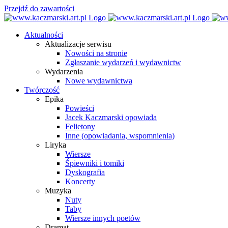
Przejdź do zawartości
Aktualności
Aktualizacje serwisu
Nowości na stronie
Zgłaszanie wydarzeń i wydawnictw
Wydarzenia
Nowe wydawnictwa
Twórczość
Epika
Powieści
Jacek Kaczmarski opowiada
Felietony
Inne (opowiadania, wspomnienia)
Liryka
Wiersze
Śpiewniki i tomiki
Dyskografia
Koncerty
Muzyka
Nuty
Taby
Wiersze innych poetów
Dramat