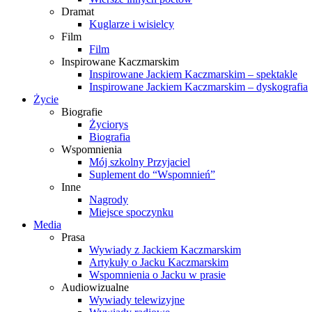
Dramat
Kuglarze i wisielcy
Film
Film
Inspirowane Kaczmarskim
Inspirowane Jackiem Kaczmarskim – spektakle
Inspirowane Jackiem Kaczmarskim – dyskografia
Życie
Biografie
Życiorys
Biografia
Wspomnienia
Mój szkolny Przyjaciel
Suplement do “Wspomnień”
Inne
Nagrody
Miejsce spoczynku
Media
Prasa
Wywiady z Jackiem Kaczmarskim
Artykuły o Jacku Kaczmarskim
Wspomnienia o Jacku w prasie
Audiowizualne
Wywiady telewizyjne