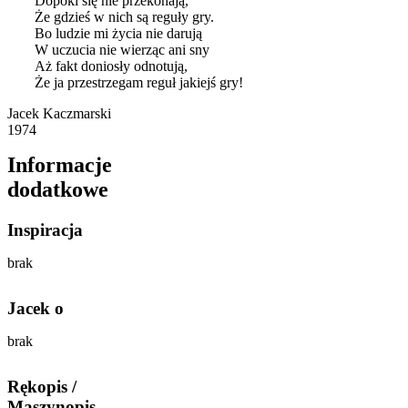
Dopóki się nie przekonają,
Że gdzieś w nich są reguły gry.
Bo ludzie mi życia nie darują
W uczucia nie wierząc ani sny
Aż fakt doniosły odnotują,
Że ja przestrzegam reguł jakiejś gry!
Jacek Kaczmarski
1974
Informacje
dodatkowe
Inspiracja
brak
Jacek o
brak
Rękopis /
Maszynopis