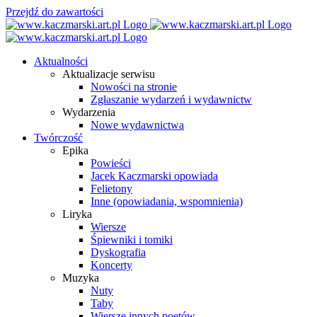
Przejdź do zawartości
Aktualności
Aktualizacje serwisu
Nowości na stronie
Zgłaszanie wydarzeń i wydawnictw
Wydarzenia
Nowe wydawnictwa
Twórczość
Epika
Powieści
Jacek Kaczmarski opowiada
Felietony
Inne (opowiadania, wspomnienia)
Liryka
Wiersze
Śpiewniki i tomiki
Dyskografia
Koncerty
Muzyka
Nuty
Taby
Wiersze innych poetów