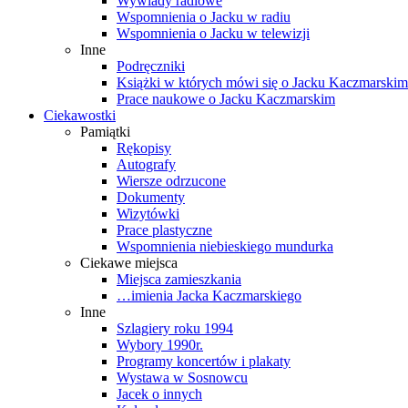
Wywiady radiowe
Wspomnienia o Jacku w radiu
Wspomnienia o Jacku w telewizji
Inne
Podręczniki
Książki w których mówi się o Jacku Kaczmarskim
Prace naukowe o Jacku Kaczmarskim
Ciekawostki
Pamiątki
Rękopisy
Autografy
Wiersze odrzucone
Dokumenty
Wizytówki
Prace plastyczne
Wspomnienia niebieskiego mundurka
Ciekawe miejsca
Miejsca zamieszkania
…imienia Jacka Kaczmarskiego
Inne
Szlagiery roku 1994
Wybory 1990r.
Programy koncertów i plakaty
Wystawa w Sosnowcu
Jacek o innych