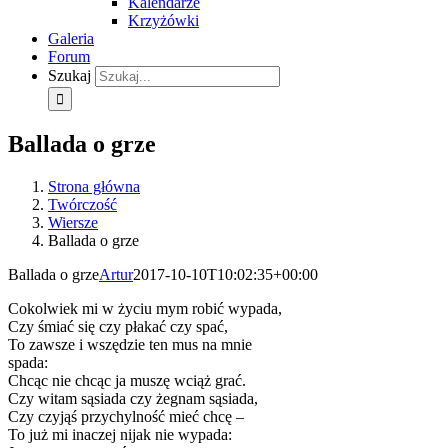
Kalendarze
Krzyżówki
Galeria
Forum
Szukaj
Ballada o grze
Strona główna
Twórczość
Wiersze
Ballada o grze
Ballada o grze
Artur
2017-10-10T10:02:35+00:00
Cokolwiek mi w życiu mym robić wypada,
Czy śmiać się czy płakać czy spać,
To zawsze i wszędzie ten mus na mnie
spada:
Chcąc nie chcąc ja muszę wciąż grać.
Czy witam sąsiada czy żegnam sąsiada,
Czy czyjąś przychylność mieć chcę –
To już mi inaczej nijak nie wypada: