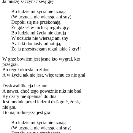
Ja muszę zaczynać swą grę
Bo ludzie mi życia nie uznają
(W uczucia nie wierząc ani sny)
Dopóki się nie przekonają,
Że gdzieś w nich są reguły gry.
Bo ludzie mi życia nie darują
W uczucia nie wierząc ani sny
Aż fakt doniosły odnotują,
Że ja przestrzegam reguł jakiejś gry!!
W grze bowiem jest jasne kto wygrał, kto
przegrał,
Bo reguł określa to zbiór,
A w życiu tak nie jest, więc temu co nie grał
–
Dyskwalifikacja i sznur.
A nawet, choć tego poważnie nikt nie brał,
By czary nie spełniać do dna –
Jest modnie przed ludźmi dziś grać, że się
nie gra,
I to najtrudniejsza jest gra!
Bo ludzie mi życia nie uznają
(W uczucia nie wierząc ani sny)