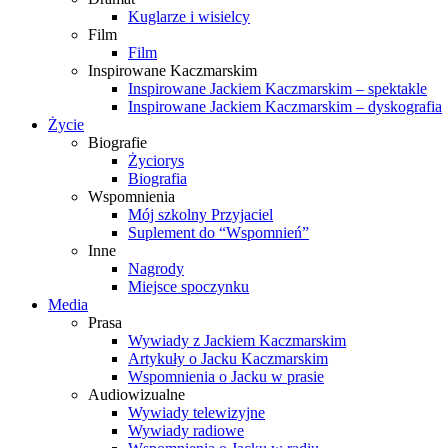
Kuglarze i wisielcy
Film
Film
Inspirowane Kaczmarskim
Inspirowane Jackiem Kaczmarskim – spektakle
Inspirowane Jackiem Kaczmarskim – dyskografia
Życie
Biografie
Życiorys
Biografia
Wspomnienia
Mój szkolny Przyjaciel
Suplement do “Wspomnień”
Inne
Nagrody
Miejsce spoczynku
Media
Prasa
Wywiady z Jackiem Kaczmarskim
Artykuły o Jacku Kaczmarskim
Wspomnienia o Jacku w prasie
Audiowizualne
Wywiady telewizyjne
Wywiady radiowe