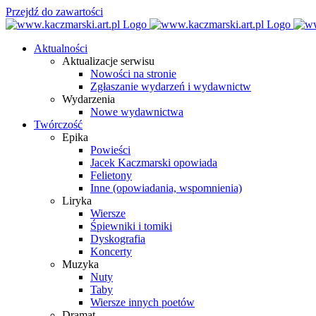
Przejdź do zawartości
Aktualności
Aktualizacje serwisu
Nowości na stronie
Zgłaszanie wydarzeń i wydawnictw
Wydarzenia
Nowe wydawnictwa
Twórczość
Epika
Powieści
Jacek Kaczmarski opowiada
Felietony
Inne (opowiadania, wspomnienia)
Liryka
Wiersze
Śpiewniki i tomiki
Dyskografia
Koncerty
Muzyka
Nuty
Taby
Wiersze innych poetów
Dramat