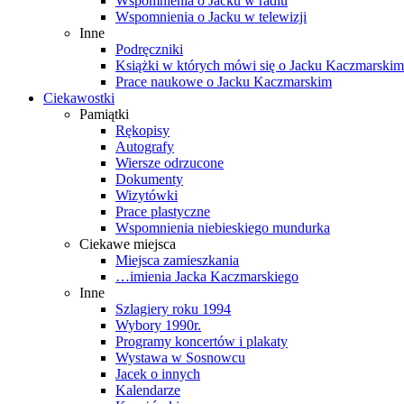
Wspomnienia o Jacku w radiu
Wspomnienia o Jacku w telewizji
Inne
Podręczniki
Książki w których mówi się o Jacku Kaczmarskim
Prace naukowe o Jacku Kaczmarskim
Ciekawostki
Pamiątki
Rękopisy
Autografy
Wiersze odrzucone
Dokumenty
Wizytówki
Prace plastyczne
Wspomnienia niebieskiego mundurka
Ciekawe miejsca
Miejsca zamieszkania
…imienia Jacka Kaczmarskiego
Inne
Szlagiery roku 1994
Wybory 1990r.
Programy koncertów i plakaty
Wystawa w Sosnowcu
Jacek o innych
Kalendarze