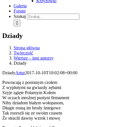
Krzyżówki
Galeria
Forum
Szukaj
Dziady
Strona główna
Twórczość
Wiersze – inni autorzy
Dziady
Dziady
Artur
2017-10-10T10:02:08+00:00
Powracają z pooranym czołem
Z wyplutymi na gwiazdy zębami
Szyje zgięte Polarnym Kołem
W oczach mroźnej pustyni firmament
Niby dziadom białym wołopasom,
Długie rosną im brody śniegowe
Tak rozeszli się ze swoim czasem
Że stracili dawny wzrok i mowę