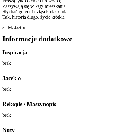
Proszą tylko o chleb i o wódkę
Zaszywają się w kąty mieszkania
Słychać gulgot i dziąseł mlaskania
Tak, historia długo, życie krótkie
sł. M. Jastrun
Informacje dodatkowe
Inspiracja
brak
Jacek o
brak
Rękopis / Maszynopis
brak
Nuty