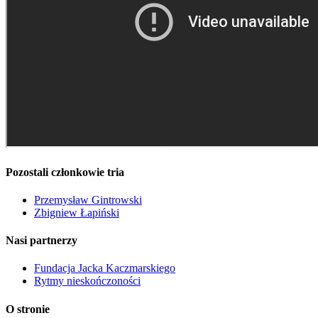
Pozostali członkowie tria
Przemysław Gintrowski
Zbigniew Łapiński
Nasi partnerzy
Fundacja Jacka Kaczmarskiego
Rytmy nieskończoności
O stronie