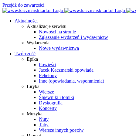
Przejdź do zawartości
Aktualności
Aktualizacje serwisu
Nowości na stronie
Zgłaszanie wydarzeń i wydawnictw
Wydarzenia
Nowe wydawnictwa
Twórczość
Epika
Powieści
Jacek Kaczmarski opowiada
Felietony
Inne (opowiadania, wspomnienia)
Liryka
Wiersze
Śpiewniki i tomiki
Dyskografia
Koncerty
Muzyka
Nuty
Taby
Wiersze innych poetów
Dramat