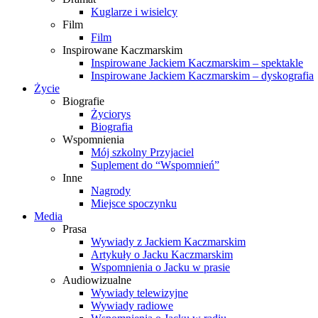
Kuglarze i wisielcy
Film
Film
Inspirowane Kaczmarskim
Inspirowane Jackiem Kaczmarskim – spektakle
Inspirowane Jackiem Kaczmarskim – dyskografia
Życie
Biografie
Życiorys
Biografia
Wspomnienia
Mój szkolny Przyjaciel
Suplement do “Wspomnień”
Inne
Nagrody
Miejsce spoczynku
Media
Prasa
Wywiady z Jackiem Kaczmarskim
Artykuły o Jacku Kaczmarskim
Wspomnienia o Jacku w prasie
Audiowizualne
Wywiady telewizyjne
Wywiady radiowe