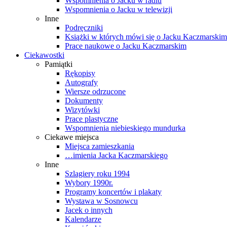
Wspomnienia o Jacku w radiu
Wspomnienia o Jacku w telewizji
Inne
Podręczniki
Książki w których mówi się o Jacku Kaczmarskim
Prace naukowe o Jacku Kaczmarskim
Ciekawostki
Pamiątki
Rękopisy
Autografy
Wiersze odrzucone
Dokumenty
Wizytówki
Prace plastyczne
Wspomnienia niebieskiego mundurka
Ciekawe miejsca
Miejsca zamieszkania
…imienia Jacka Kaczmarskiego
Inne
Szlagiery roku 1994
Wybory 1990r.
Programy koncertów i plakaty
Wystawa w Sosnowcu
Jacek o innych
Kalendarze