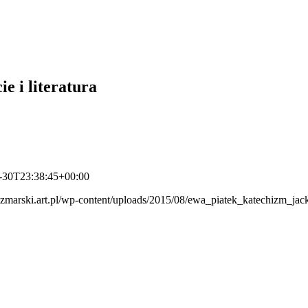
e i literatura
-30T23:38:45+00:00
aczmarski.art.pl/wp-content/uploads/2015/08/ewa_piatek_katechizm_ja