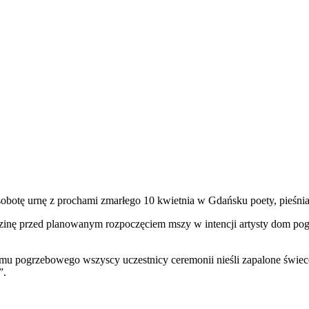
tę urnę z prochami zmarłego 10 kwietnia w Gdańsku poety, pieśniar
inę przed planowanym rozpoczęciem mszy w intencji artysty dom pog
u pogrzebowego wszyscy uczestnicy ceremonii nieśli zapalone świece. 
”.