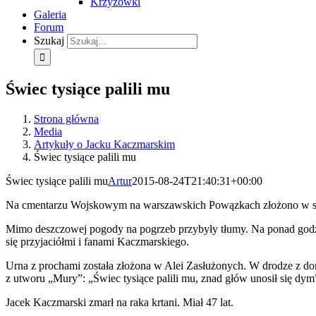
Krzyżówki
Galeria
Forum
Szukaj
Świec tysiące palili mu
Strona główna
Media
Artykuły o Jacku Kaczmarskim
Świec tysiące palili mu
Świec tysiące palili mu
Artur
2015-08-24T21:40:31+00:00
Na cmentarzu Wojskowym na warszawskich Powązkach złożono w sobo
Mimo deszczowej pogody na pogrzeb przybyły tłumy. Na ponad godz
się przyjaciółmi i fanami Kaczmarskiego.
Urna z prochami została złożona w Alei Zasłużonych. W drodze z dom
z utworu „Mury”: „Świec tysiące palili mu, znad głów unosił się dym
Jacek Kaczmarski zmarł na raka krtani. Miał 47 lat.