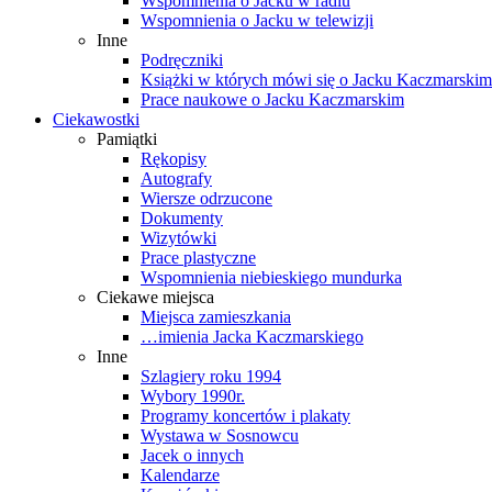
Wspomnienia o Jacku w radiu
Wspomnienia o Jacku w telewizji
Inne
Podręczniki
Książki w których mówi się o Jacku Kaczmarskim
Prace naukowe o Jacku Kaczmarskim
Ciekawostki
Pamiątki
Rękopisy
Autografy
Wiersze odrzucone
Dokumenty
Wizytówki
Prace plastyczne
Wspomnienia niebieskiego mundurka
Ciekawe miejsca
Miejsca zamieszkania
…imienia Jacka Kaczmarskiego
Inne
Szlagiery roku 1994
Wybory 1990r.
Programy koncertów i plakaty
Wystawa w Sosnowcu
Jacek o innych
Kalendarze