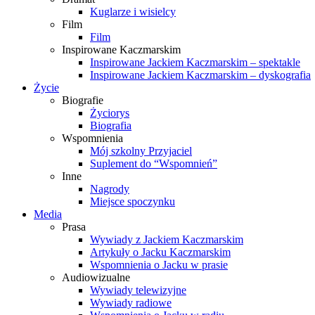
Kuglarze i wisielcy
Film
Film
Inspirowane Kaczmarskim
Inspirowane Jackiem Kaczmarskim – spektakle
Inspirowane Jackiem Kaczmarskim – dyskografia
Życie
Biografie
Życiorys
Biografia
Wspomnienia
Mój szkolny Przyjaciel
Suplement do “Wspomnień”
Inne
Nagrody
Miejsce spoczynku
Media
Prasa
Wywiady z Jackiem Kaczmarskim
Artykuły o Jacku Kaczmarskim
Wspomnienia o Jacku w prasie
Audiowizualne
Wywiady telewizyjne
Wywiady radiowe