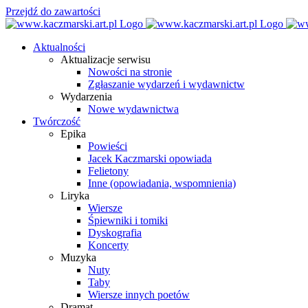
Przejdź do zawartości
Aktualności
Aktualizacje serwisu
Nowości na stronie
Zgłaszanie wydarzeń i wydawnictw
Wydarzenia
Nowe wydawnictwa
Twórczość
Epika
Powieści
Jacek Kaczmarski opowiada
Felietony
Inne (opowiadania, wspomnienia)
Liryka
Wiersze
Śpiewniki i tomiki
Dyskografia
Koncerty
Muzyka
Nuty
Taby
Wiersze innych poetów
Dramat