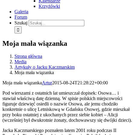
Kalendarze
Krzyżówki
Galeria
Forum
Szukaj
Moja mała wiązanka
Strona główna
Media
Artykuły o Jacku Kaczmarskim
Moja mała wiązanka
Moja mała wiązanka
Artur
2015-08-24T21:28:22+00:00
Pod wierszami z ostatnich lat umieszczał dopisek: Osowa… i
stawiał właściwą datę dzienną. W spisie polskich miejscowości
figuruje dziewięć osiedli o nazwie Osowa, ale jemu chodziło
konkretnie o ulicę Letniskową w Gdańsku Osowej, gdzie mieszkał
przy boku ostatniej z ukochanych przez siebie kobiet – Alicji
(wcześniej był dwukrotnie żonaty, dochowawszy się dwójki dzieci).
Jacka Kaczmarskiego poznałem latem 2001 roku podczas II