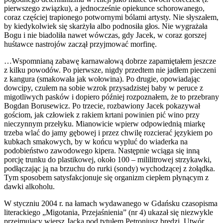
pierwszego związku), a jednocześnie opiekunce schorowanego,
coraz częściej trapionego potwornymi bólami artysty. Nie słyszałem,
by kiedykolwiek się skarżyła albo podnosiła głos. Nie wygrażała
Bogu i nie biadoliła nawet wówczas, gdy Jacek, w coraz gorszej
huśtawce nastrojów zaczął przyjmować morfinę.
…Wspomnianą zabawę karnawałową dobrze zapamiętałem jeszcze
z kilku powodów. Po pierwsze, nigdy przedtem nie jadłem pieczeni
z kangura (smakowała jak wołowina). Po drugie, opowiadając
dowcipy, czułem na sobie wzrok przysadzistej baby w peruce z
migotliwych pasków i dopiero później rozpoznałem, że to przebrany
Bogdan Borusewicz. Po trzecie, rozbawiony Jacek pokazywał
gościom, jak człowiek z rakiem krtani powinien pić wino przy
nieczynnym przełyku. Mianowicie wpierw odpowiednią miarkę
trzeba wlać do jamy gębowej i przez chwilę rozcierać językiem po
kubkach smakowych, by w końcu wypluć do wiaderka na
podobieństwo zawodowego kipera. Następnie wciąga się inną
porcję trunku do plastikowej, około 100 – mililitrowej strzykawki,
podłączając ją na brzuchu do rurki (sondy) wychodzącej z żołądka.
Tym sposobem satysfakcjonuje się organizm ciepłem płynącym z
dawki alkoholu.
W styczniu 2004 r. na łamach wydawanego w Gdańsku czasopisma
literackiego „Migotania, Przejaśnienia” (nr 4) ukazał się niezwykle
przejmujący wiersz Jacka pod tytułem Petroniusz bredzi. Utwór