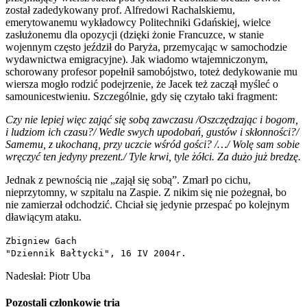
został zadedykowany prof. Alfredowi Rachalskiemu,
emerytowanemu wykładowcy Politechniki Gdańskiej, wielce
zasłużonemu dla opozycji (dzięki żonie Francuzce, w stanie
wojennym często jeździł do Paryża, przemycając w samochodzie
wydawnictwa emigracyjne). Jak wiadomo wtajemniczonym,
schorowany profesor popełnił samobójstwo, toteż dedykowanie mu
wiersza mogło rodzić podejrzenie, że Jacek też zaczął myśleć o
samounicestwieniu. Szczególnie, gdy się czytało taki fragment:
Czy nie lepiej więc zająć się sobą zawczasu /Oszczędzając i bogom,
i ludziom ich czasu?/ Wedle swych upodobań, gustów i skłonności?/
Samemu, z ukochaną, przy uczcie wśród gości? /…/ Wolę sam sobie
wręczyć ten jedyny prezent./ Tyle krwi, tyle żółci. Za dużo już bredzę.
Jednak z pewnością nie „zajął się sobą”. Zmarł po cichu,
nieprzytomny, w szpitalu na Zaspie. Z nikim się nie pożegnał, bo
nie zamierzał odchodzić. Chciał się jedynie przespać po kolejnym
dławiącym ataku.
Zbigniew Gach
"Dziennik Bałtycki", 16 IV 2004r.
Nadesłał: Piotr Uba
Pozostali członkowie tria