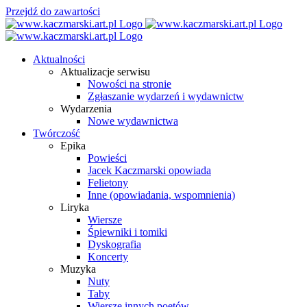
Przejdź do zawartości
Aktualności
Aktualizacje serwisu
Nowości na stronie
Zgłaszanie wydarzeń i wydawnictw
Wydarzenia
Nowe wydawnictwa
Twórczość
Epika
Powieści
Jacek Kaczmarski opowiada
Felietony
Inne (opowiadania, wspomnienia)
Liryka
Wiersze
Śpiewniki i tomiki
Dyskografia
Koncerty
Muzyka
Nuty
Taby
Wiersze innych poetów