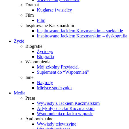
Dramat
Kuglarze i wisielcy
Film
Film
Inspirowane Kaczmarskim
Inspirowane Jackiem Kaczmarskim – spektakle
Inspirowane Jackiem Kaczmarskim – dyskografia
Życie
Biografie
Życiorys
Biografia
Wspomnienia
Mój szkolny Przyjaciel
Suplement do “Wspomnień”
Inne
Nagrody
Miejsce spoczynku
Media
Prasa
Wywiady z Jackiem Kaczmarskim
Artykuły o Jacku Kaczmarskim
Wspomnienia o Jacku w prasie
Audiowizualne
Wywiady telewizyjne