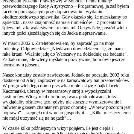
Przeglądu Piosenki Prawdziwej w Sopocie. Pełnił funkcję
przewodniczącego Rady Artystyczno – Programowej, ja zaś byłem
facetem pomagającym przy dopracowaniu i wydaniu
okolicznościowego śpiewnika. Gdy okazało się, że mieszkamy po
sąsiedzku, nasza znajomość nabrała rumieńców – z procentami i
śpiewami, z kawalarstwem i rechotami. Oczywiście, pośród wielu
innych gości zjeżdżających się do Jacka nieprzerwanie.
W marcu 2002 r. Zatelefonowałem, by zaprosić go na moje
imieniny. Odpowiedział: „Niedawno dowiedziałem się, że mam
raka krtani. Właśnie jadę do Warszawy na dokładniejsze badania”.
Zatkało mnie, ale wtedy myślałem pozytywnie, bo mówił jeszcze
normalnym głosem.
Nasze kontakty zostały zawieszone. Jednak na początku 2003 roku
dostałem od Alicji zaproszenie na karnawałowy bal przebierańców.
W progu wielkiego domu przywitał mnie książę z bajki Jacek
Kaczmarski, ubrany w renesansowy strój z wypożyczalni
kostiumów. Włosy miał utrefione, twarz podmalowaną, toteż
wyglądałby olśniewająco, gdyby nie straszne wymizerowanie i
mówienie głosem zharatanym przez chorobę. „Wbrew pozorom jest
poprawa” – szepnęła mi w ucho gospodyni. – „Kilka miesięcy temu
nie mógł utrzymać się na nogach”…
W czasie kilku późniejszych wizyt pojąłem, ile jest ciepła i
pogodnego determinizmu w Alicji jako matce dwóch córeczek (z