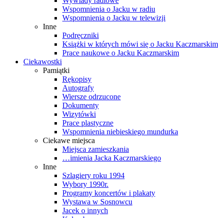
Wywiady radiowe
Wspomnienia o Jacku w radiu
Wspomnienia o Jacku w telewizji
Inne
Podręczniki
Książki w których mówi się o Jacku Kaczmarskim
Prace naukowe o Jacku Kaczmarskim
Ciekawostki
Pamiątki
Rękopisy
Autografy
Wiersze odrzucone
Dokumenty
Wizytówki
Prace plastyczne
Wspomnienia niebieskiego mundurka
Ciekawe miejsca
Miejsca zamieszkania
…imienia Jacka Kaczmarskiego
Inne
Szlagiery roku 1994
Wybory 1990r.
Programy koncertów i plakaty
Wystawa w Sosnowcu
Jacek o innych