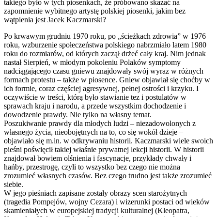
takiego było w tych piosenkach, że próbowano skazać na
zapomnienie wybitnego artystę polskiej piosenki, jakim bez
wątpienia jest Jacek Kaczmarski?
Po krwawym grudniu 1970 roku, po „ścieżkach zdrowia” w 1976
roku, wzburzenie społeczeństwa polskiego nabrzmiało latem 1980
roku do rozmiarów, od których zaczął drżeć cały kraj. Nim jednak
nastał Sierpień, w młodym pokoleniu Polaków symptomy
nadciągającego czasu gniewu znajdowały swój wyraz w różnych
formach protestu – także w piosence. Gniew objawiał się choćby w
ich formie, coraz częściej agresywnej, pełnej ostrości i krzyku. I
oczywiście w treści, którą było stawianie tez i postulatów w
sprawach kraju i narodu, a przede wszystkim dochodzenie i
dowodzenie prawdy. Nie tylko na własny temat.
Poszukiwanie prawdy dla młodych ludzi – niezadowolonych z
własnego życia, nieobojętnych na to, co się wokół dzieje –
objawiało się m.in. w odkrywaniu historii. Kaczmarski wiele swoich
pieśni poświęcił takiej właśnie prywatnej lekcji historii. W historii
znajdował bowiem olśnienia i fascynacje, przykłady chwały i
hańby, przestrogę, czyli to wszystko bez czego nie można
zrozumieć własnych czasów. Bez czego trudno jest także zrozumieć
siebie.
W jego pieśniach zapisane zostały obrazy scen starożytnych
(tragedia Pompejów, wojny Cezara) i wizerunki postaci od wieków
skamieniałych w europejskiej tradycji kulturalnej (Kleopatra,