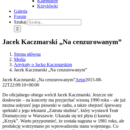
Kalendarze
Krzyżówki
Galeria
Forum
Szukaj
Jacek Kaczmarski „Na cenzurowanym”
Strona główna
Media
Artykuły o Jacku Kaczmarskim
Jacek Kaczmarski „Na cenzurowanym”
Jacek Kaczmarski „Na cenzurowanym”
Artur
2015-08-
22T22:09:10+00:00
Do oficjalnego obiegu wrócił Jacek Kaczmarski. Jeszcze nie
dosłownie – na koncerty ma przyjechać wiosną 1990 roku – ale już
można usłyszeć jego piosenki w radiu, a także obejrzeć śpiewany
spektakl z jego tekstami „Zatruta studnia”, który wystawił Teatr
Dramatyczny w Warszawie. Ukazała się też płyta (i kaseta)
„Krzyk”. Warto przypomnieć, że została nagrana w 1981 roku, ale
produkcję wstrzymano po wprowadzeniu stanu wojennego. Co