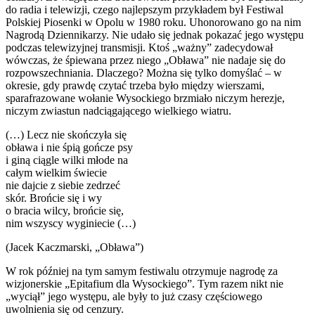
do radia i telewizji, czego najlepszym przykładem był Festiwal
Polskiej Piosenki w Opolu w 1980 roku. Uhonorowano go na nim
Nagrodą Dziennikarzy. Nie udało się jednak pokazać jego występu
podczas telewizyjnej transmisji. Ktoś „ważny” zadecydował
wówczas, że śpiewana przez niego „Obława” nie nadaje się do
rozpowszechniania. Dlaczego? Można się tylko domyślać – w
okresie, gdy prawdę czytać trzeba było między wierszami,
sparafrazowane wołanie Wysockiego brzmiało niczym herezje,
niczym zwiastun nadciągającego wielkiego wiatru.
(…) Lecz nie skończyła się
obława i nie śpią gończe psy
i giną ciągle wilki młode na
całym wielkim świecie
nie dajcie z siebie zedrzeć
skór. Brońcie się i wy
o bracia wilcy, brońcie się,
nim wszyscy wyginiecie (…)
(Jacek Kaczmarski, „Obława”)
W rok później na tym samym festiwalu otrzymuje nagrodę za
wizjonerskie „Epitafium dla Wysockiego”. Tym razem nikt nie
„wyciął” jego występu, ale były to już czasy częściowego
uwolnienia się od cenzury.