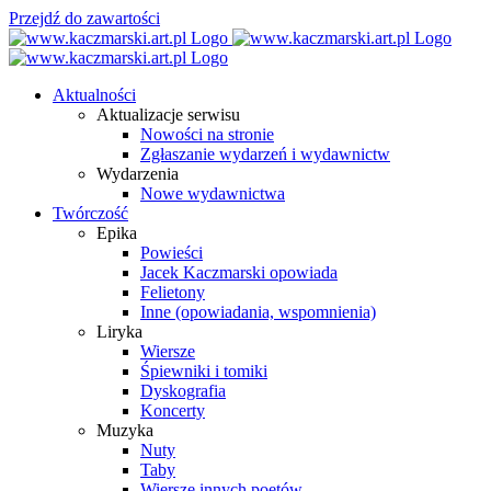
Przejdź do zawartości
Aktualności
Aktualizacje serwisu
Nowości na stronie
Zgłaszanie wydarzeń i wydawnictw
Wydarzenia
Nowe wydawnictwa
Twórczość
Epika
Powieści
Jacek Kaczmarski opowiada
Felietony
Inne (opowiadania, wspomnienia)
Liryka
Wiersze
Śpiewniki i tomiki
Dyskografia
Koncerty
Muzyka
Nuty
Taby
Wiersze innych poetów