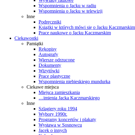
Wywiady radiowe
Wspomnienia o Jacku w radiu
Wspomnienia o Jacku w telewizji
Inne
Podręczniki
Książki w których mówi się o Jacku Kaczmarskim
Prace naukowe o Jacku Kaczmarskim
Ciekawostki
Pamiątki
Rękopisy
Autografy
Wiersze odrzucone
Dokumenty
Wizytówki
Prace plastyczne
Wspomnienia niebieskiego mundurka
Ciekawe miejsca
Miejsca zamieszkania
…imienia Jacka Kaczmarskiego
Inne
Szlagiery roku 1994
Wybory 1990r.
Programy koncertów i plakaty
Wystawa w Sosnowcu
Jacek o innych