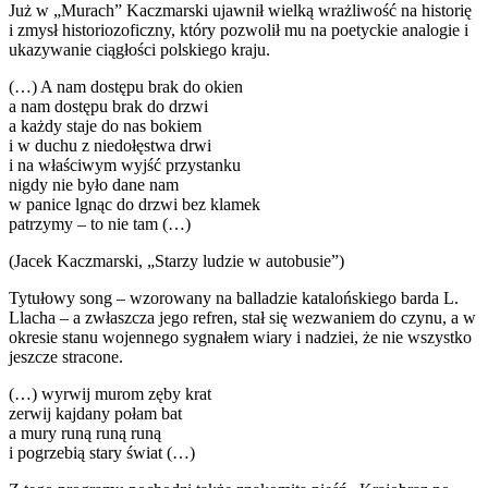
Już w „Murach” Kaczmarski ujawnił wielką wrażliwość na historię
i zmysł historiozoficzny, który pozwolił mu na poetyckie analogie i
ukazywanie ciągłości polskiego kraju.
(…) A nam dostępu brak do okien
a nam dostępu brak do drzwi
a każdy staje do nas bokiem
i w duchu z niedołęstwa drwi
i na właściwym wyjść przystanku
nigdy nie było dane nam
w panice lgnąc do drzwi bez klamek
patrzymy – to nie tam (…)
(Jacek Kaczmarski, „Starzy ludzie w autobusie”)
Tytułowy song – wzorowany na balladzie katalońskiego barda L.
Llacha – a zwłaszcza jego refren, stał się wezwaniem do czynu, a w
okresie stanu wojennego sygnałem wiary i nadziei, że nie wszystko
jeszcze stracone.
(…) wyrwij murom zęby krat
zerwij kajdany połam bat
a mury runą runą runą
i pogrzebią stary świat (…)