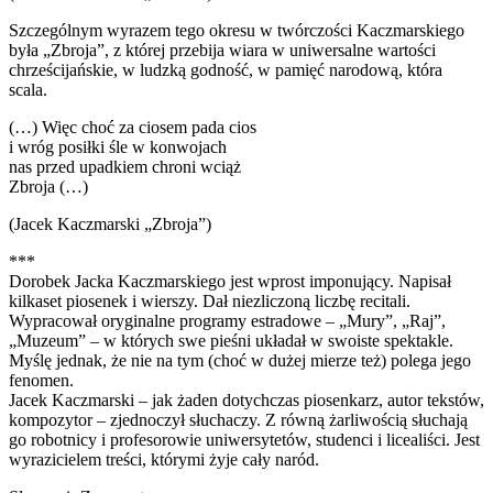
Szczególnym wyrazem tego okresu w twórczości Kaczmarskiego
była „Zbroja”, z której przebija wiara w uniwersalne wartości
chrześcijańskie, w ludzką godność, w pamięć narodową, która
scala.
(…) Więc choć za ciosem pada cios
i wróg posiłki śle w konwojach
nas przed upadkiem chroni wciąż
Zbroja (…)
(Jacek Kaczmarski „Zbroja”)
***
Dorobek Jacka Kaczmarskiego jest wprost imponujący. Napisał
kilkaset piosenek i wierszy. Dał niezliczoną liczbę recitali.
Wypracował oryginalne programy estradowe – „Mury”, „Raj”,
„Muzeum” – w których swe pieśni układał w swoiste spektakle.
Myślę jednak, że nie na tym (choć w dużej mierze też) polega jego
fenomen.
Jacek Kaczmarski – jak żaden dotychczas piosenkarz, autor tekstów,
kompozytor – zjednoczył słuchaczy. Z równą żarliwością słuchają
go robotnicy i profesorowie uniwersytetów, studenci i licealiści. Jest
wyrazicielem treści, którymi żyje cały naród.