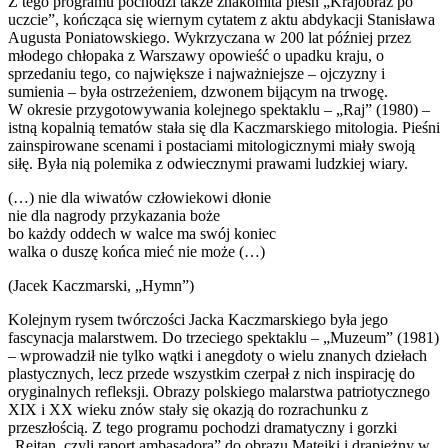
Z tego programu pochodzi także znakomita pieśń „Krajobraz po
uczcie”, kończąca się wiernym cytatem z aktu abdykacji Stanisława
Augusta Poniatowskiego. Wykrzyczana w 200 lat później przez
młodego chłopaka z Warszawy opowieść o upadku kraju, o
sprzedaniu tego, co największe i najważniejsze – ojczyzny i
sumienia – była ostrzeżeniem, dzwonem bijącym na trwogę.
W okresie przygotowywania kolejnego spektaklu – „Raj” (1980) –
istną kopalnią tematów stała się dla Kaczmarskiego mitologia. Pieśni
zainspirowane scenami i postaciami mitologicznymi miały swoją
siłę. Była nią polemika z odwiecznymi prawami ludzkiej wiary.
(…) nie dla wiwatów człowiekowi dłonie
nie dla nagrody przykazania boże
bo każdy oddech w walce ma swój koniec
walka o duszę końca mieć nie może (…)
(Jacek Kaczmarski, „Hymn”)
Kolejnym rysem twórczości Jacka Kaczmarskiego była jego
fascynacja malarstwem. Do trzeciego spektaklu – „Muzeum” (1981)
– wprowadził nie tylko wątki i anegdoty o wielu znanych dziełach
plastycznych, lecz przede wszystkim czerpał z nich inspirację do
oryginalnych refleksji. Obrazy polskiego malarstwa patriotycznego
XIX i XX wieku znów stały się okazją do rozrachunku z
przeszłością. Z tego programu pochodzi dramatyczny i gorzki
„Rejtan, czyli raport ambasadora” do obrazu Matejki i drapieżny w