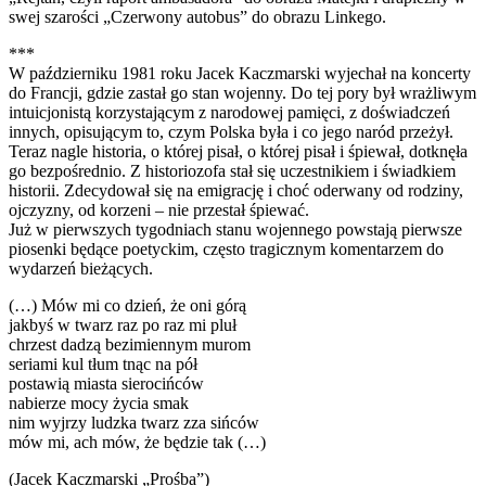
swej szarości „Czerwony autobus” do obrazu Linkego.
***
W październiku 1981 roku Jacek Kaczmarski wyjechał na koncerty
do Francji, gdzie zastał go stan wojenny. Do tej pory był wrażliwym
intuicjonistą korzystającym z narodowej pamięci, z doświadczeń
innych, opisującym to, czym Polska była i co jego naród przeżył.
Teraz nagle historia, o której pisał, o której pisał i śpiewał, dotknęła
go bezpośrednio. Z historiozofa stał się uczestnikiem i świadkiem
historii. Zdecydował się na emigrację i choć oderwany od rodziny,
ojczyzny, od korzeni – nie przestał śpiewać.
Już w pierwszych tygodniach stanu wojennego powstają pierwsze
piosenki będące poetyckim, często tragicznym komentarzem do
wydarzeń bieżących.
(…) Mów mi co dzień, że oni górą
jakbyś w twarz raz po raz mi pluł
chrzest dadzą bezimiennym murom
seriami kul tłum tnąc na pół
postawią miasta sierocińców
nabierze mocy życia smak
nim wyjrzy ludzka twarz zza sińców
mów mi, ach mów, że będzie tak (…)
(Jacek Kaczmarski „Prośba”)