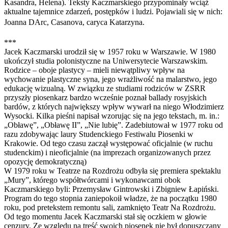
Kasandra, Helena). Teksty Kaczmarskiego przypominały wciąż
aktualne tajemnice zdarzeń, postępków i ludzi. Pojawiali się w nich:
Joanna DArc, Casanova, caryca Katarzyna.
***
Jacek Kaczmarski urodził się w 1957 roku w Warszawie. W 1980
ukończył studia polonistyczne na Uniwersytecie Warszawskim.
Rodzice – oboje plastycy – mieli niewątpliwy wpływ na
wychowanie plastyczne syna, jego wrażliwość na malarstwo, jego
edukację wizualną. W związku ze studiami rodziców w ZSRR
przyszły piosenkarz bardzo wcześnie poznał ballady rosyjskich
bardów, z których największy wpływ wywarł na niego Włodzimierz
Wysocki. Kilka pieśni napisał wzorując się na jego tekstach, m. in.:
„Obławę”, „Obławę II”, „Nie lubię”. Zadebiutował w 1977 roku od
razu zdobywając laury Studenckiego Festiwalu Piosenki w
Krakowie. Od tego czasu zaczął występować oficjalnie (w ruchu
studenckim) i nieoficjalnie (na imprezach organizowanych przez
opozycję demokratyczną)
W 1979 roku w Teatrze na Rozdrożu odbyła się premiera spektaklu
„Mury”, którego współtwórcami i wykonawcami obok
Kaczmarskiego byli: Przemysław Gintrowski i Zbigniew Łapiński.
Program do tego stopnia zaniepokoił władze, że na początku 1980
roku, pod pretekstem remontu sali, zamknięto Teatr Na Rozdrożu.
Od tego momentu Jacek Kaczmarski stał się oczkiem w głowie
cenzury. Ze względu na treść swoich piosenek nie był dopuszczany