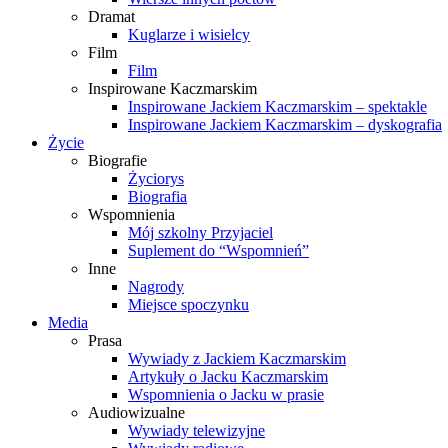
Dramat
Kuglarze i wisielcy
Film
Film
Inspirowane Kaczmarskim
Inspirowane Jackiem Kaczmarskim – spektakle
Inspirowane Jackiem Kaczmarskim – dyskografia
Życie
Biografie
Życiorys
Biografia
Wspomnienia
Mój szkolny Przyjaciel
Suplement do “Wspomnień”
Inne
Nagrody
Miejsce spoczynku
Media
Prasa
Wywiady z Jackiem Kaczmarskim
Artykuły o Jacku Kaczmarskim
Wspomnienia o Jacku w prasie
Audiowizualne
Wywiady telewizyjne